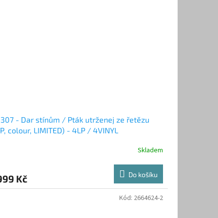
307 - Dar stínům / Pták utrženej ze řetězu
P, colour, LIMITED) - 4LP / 4VINYL
Skladem
Do košíku
999 Kč
Kód:
2664624-2