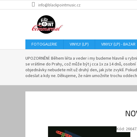
Přejít
info@blackpointmusic.cz
na
obsah
FOTOGALERIE
VINYLY (LP)
VINYLY (LP) - BAZAR
V
UPOZORNĚNÍ: Během léta a veder i my budeme hlavně u rybn
í
se vrátíme do Prahy, což může být j cca 1x za 14 dnů, oso
t
objednávky nebudete mít už druhý den, jak jste zvyklí. Poku
odeslat a kdy ne. Děkujeme, že nám umožníte trochu oddech
á
m
e
V
á
NOV
s
v
Kód:
26647