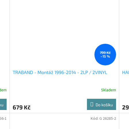
799 Kč
–15 %
TRABAND - Montáž 1996-2014 - 2LP / 2VINYL
HAL
adem
Skladem
ku
Do košíku
679 Kč
29
56-1
Kód:
G 26285-2