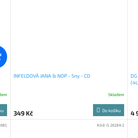
č
%
INFELDOVÁ JANA & NOP - Sny - CD
DG 
(4L
adem
Skladem
ku
Do košíku
349 Kč
4 
3681
Kód:
G 26284-2