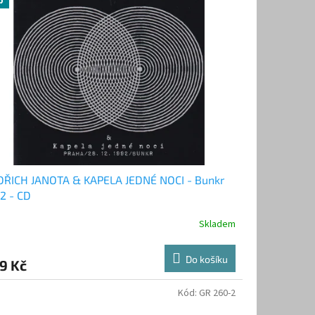
p
DŘICH JANOTA & KAPELA JEDNÉ NOCI - Bunkr
2 - CD
Skladem
Do košíku
9 Kč
Kód:
GR 260-2