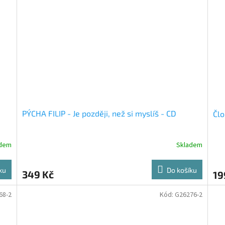
PÝCHA FILIP - Je později, než si myslíš - CD
Člo
adem
Skladem
ku
Do košíku
349 Kč
19
68-2
Kód:
G26276-2