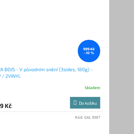
999 Kč
–10 %
A BOJS - V původním snění (3sides, 180g) -
 / 2VINYL
Skladem
Do košíku
9 Kč
Kód:
GAL 9387