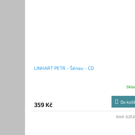
LINHART PETR - Šénau - CD
Skl
Do koší
359 Kč
Kód:
G252