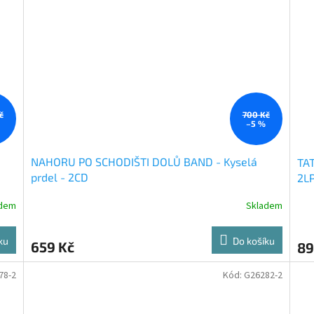
č
700 Kč
–5 %
NAHORU PO SCHODIŠTI DOLŮ BAND - Kyselá
TAT
prdel - 2CD
2LP
adem
Skladem
ku
Do košíku
659 Kč
89
78-2
Kód:
G26282-2