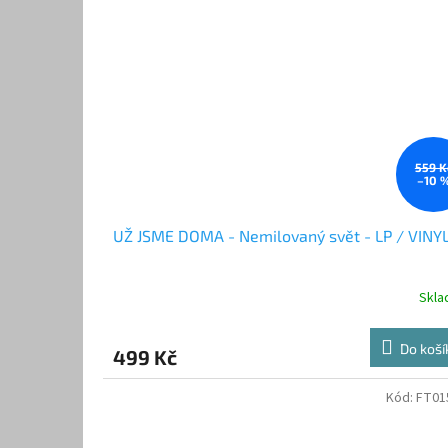
559 K
–10 
UŽ JSME DOMA - Nemilovaný svět - LP / VINY
Skl
Do koší
499 Kč
Kód:
FT01