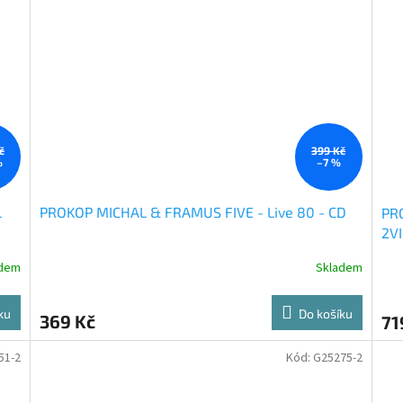
č
399 Kč
%
–7 %
L
PROKOP MICHAL & FRAMUS FIVE - Live 80 - CD
PRO
2V
adem
Skladem
ku
Do košíku
369 Kč
71
51-2
Kód:
G25275-2