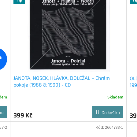
Tip
Ti
č
JANOTA, NOSEK, HLÁVKA, DOLEŽAL – Chrám
OL
pokoje (1988 & 1990) - CD
199
adem
Skladem
ku
Do košíku
399 Kč
39
57-2
Kód:
2664733-1