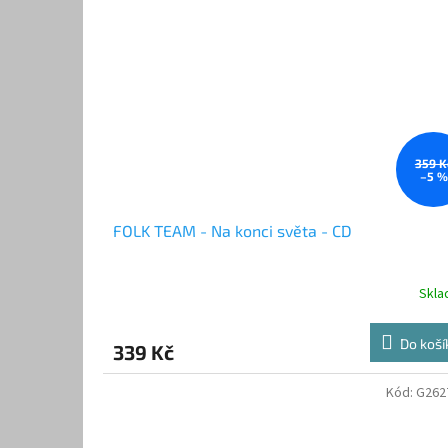
359 K
–5 %
FOLK TEAM - Na konci světa - CD
Skl
Do koší
339 Kč
Kód:
G262