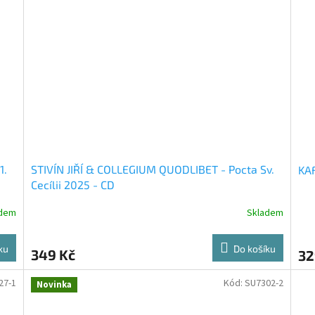
1.
STIVÍN JIŘÍ & COLLEGIUM QUODLIBET - Pocta Sv.
KAF
Cecílii 2025 - CD
adem
Skladem
ku
Do košíku
349 Kč
32
27-1
Kód:
SU7302-2
Novinka