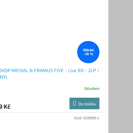
799 Kč
–10 %
KOP MICHAL & FRAMUS FIVE - Live 80 - 2LP /
INYL
Skladem
Do košíku
9 Kč
Kód:
SU6999-1