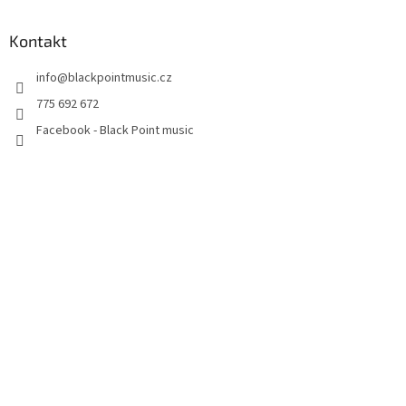
Kontakt
info
@
blackpointmusic.cz
775 692 672
Facebook - Black Point music