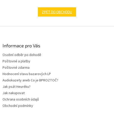
ZPĚT DO OBCHODU
Z
á
p
a
Informace pro Vás
t
Osobní odběr po dohodě
í
Poštovné a platby
Poštovné zdarma
Hodnocení stavu bazarových LP
Audiokazety aneb Co je BPROZTOČ?
Jak psát Heuréku?
Jak nakupovat
Ochrana osobních údajů
Obchodní podmínky