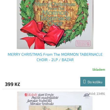
p
r
o
d
u
k
t
ů
MERRY CHRISTMAS From The MORMON TABERNACLE
CHOIR - 2LP / BAZAR
Skladem
Do košíku
399 Kč
Kód:
23491