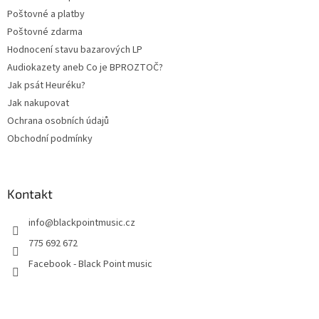
í
p
Poštovné a platby
r
v
Poštovné zdarma
k
Hodnocení stavu bazarových LP
y
Audiokazety aneb Co je BPROZTOČ?
v
ý
Jak psát Heuréku?
p
Jak nakupovat
i
Ochrana osobních údajů
s
u
Obchodní podmínky
Kontakt
info
@
blackpointmusic.cz
775 692 672
Facebook - Black Point music