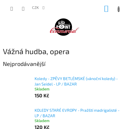
Přejít
NÁKUP
na
CZK
obsah
KOŠÍK
Vážná hudba, opera
Nejprodávanější
Koledy - ZPĚVY BETLÉMSKÉ (vánoční koledy) -
Jan Seidel - LP / BAZAR
Skladem
150 Kč
KOLEDY STARÉ EVROPY - Pražští madrigalisté -
LP / BAZAR
Skladem
120 Kč