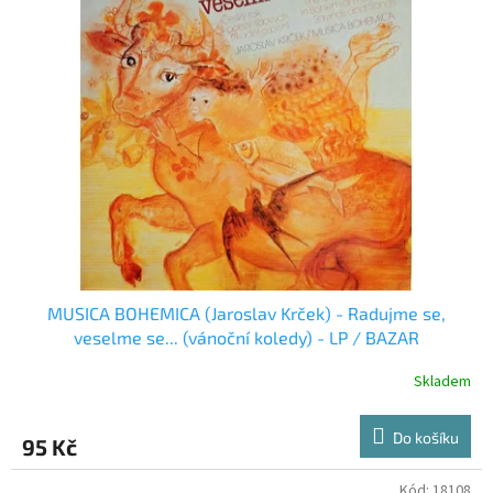
MUSICA BOHEMICA (Jaroslav Krček) - Radujme se,
veselme se... (vánoční koledy) - LP / BAZAR
Skladem
Do košíku
95 Kč
Kód:
18108