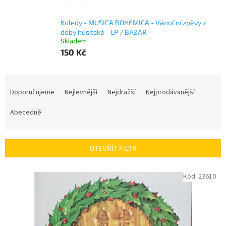
Koledy - MUSICA BOHEMICA - Vánoční zpěvy z
doby husitské - LP / BAZAR
Skladem
150 Kč
Ř
a
Doporučujeme
Nejlevnější
Nejdražší
Nejprodávanější
z
e
Abecedně
n
í
p
OTEVŘÍT FILTR
r
o
V
Kód:
23610
d
ý
u
p
k
i
t
s
ů