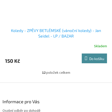
Koledy - ZPĚVY BETLÉMSKÉ (vánoční koledy) - Jan
Seidel - LP / BAZAR
Skladem
Do košíku
150 Kč
12
položek celkem
O
v
l
Z
á
á
d
p
a
a
Informace pro Vás
c
t
í
Osobní odběr po dohodě