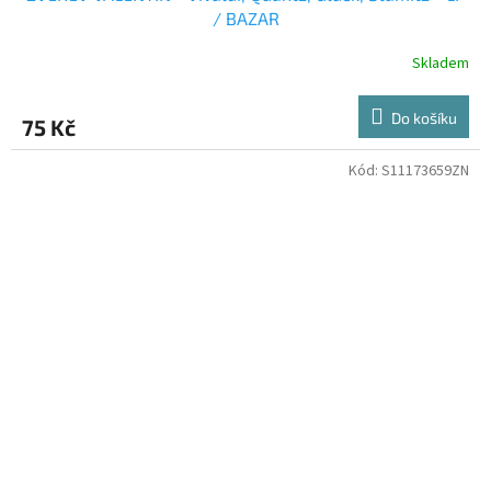
/ BAZAR
Skladem
Do košíku
75 Kč
Kód:
S11173659ZN