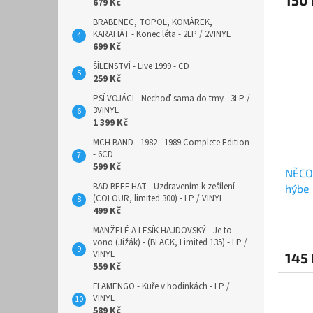
679 Kč
BRABENEC, TOPOL, KOMÁREK,
KARAFIÁT - Konec léta - 2LP / 2VINYL
699 Kč
ŠÍLENSTVÍ - Live 1999 - CD
259 Kč
PSÍ VOJÁCI - Nechoď sama do tmy - 3LP /
3VINYL
1 399 Kč
MCH BAND - 1982 - 1989 Complete Edition
- 6CD
599 Kč
NĚCO
BAD BEEF HAT - Uzdravením k zešílení
hýbe
(COLOUR, limited 300) - LP / VINYL
499 Kč
MANŽELÉ A LESÍK HAJDOVSKÝ - Je to
vono (Jižák) - (BLACK, Limited 135) - LP /
VINYL
145 
559 Kč
FLAMENGO - Kuře v hodinkách - LP /
VINYL
589 Kč