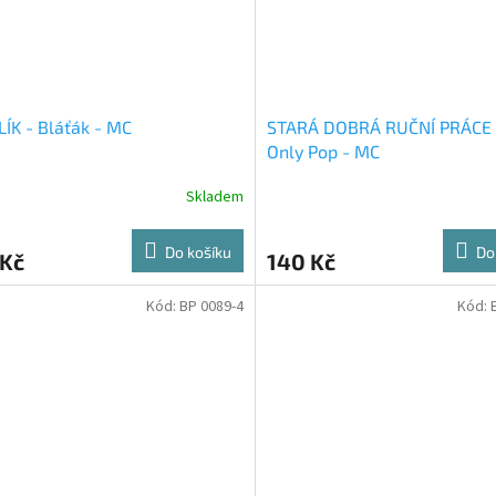
ÍK - Bláťák - MC
STARÁ DOBRÁ RUČNÍ PRÁCE -
Only Pop - MC
Skladem
Do košíku
Do
 Kč
140 Kč
Kód:
BP 0089-4
Kód: