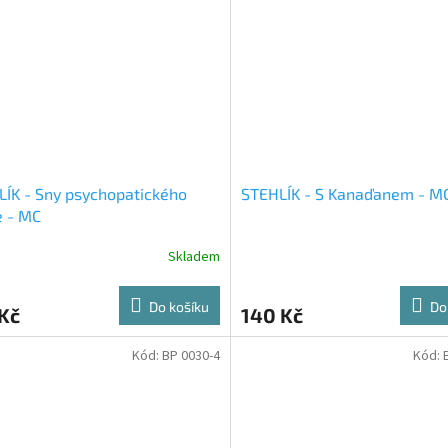
ÍK - Sny psychopatického
STEHLÍK - S Kanaďanem - M
e - MC
Skladem
Do košíku
Do
Kč
140 Kč
Kód:
BP 0030-4
Kód: