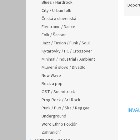
n
Blues / Hardrock
a
Dopor
e
City / Urban folk
z
l
e
Česká a slovenská
n
Electronic / Dance
í
Folk / Šanson
p
V
Jazz / Fusion / Funk / Soul
r
ý
Kytarovky / HC / Crossover
o
p
d
Minimal / Industrial / Ambient
i
u
Mluvené slovo / Divadlo
s
k
New Wave
p
t
r
Rock a pop
ů
o
OST / Soundtrack
d
Prog Rock / Art Rock
u
Punk / Pub / Ska / Reggae
INVAL
k
Underground
t
ů
Word Ethno Folklór
Zahraniční