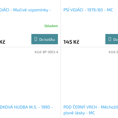
OJÁCI - Mučivé vzpomínky -
PSÍ VOJÁCI - 1979/80 - MC
Skladem
Do košíku
Do
Kč
145 Kč
Kód:
BP 0053-4
Kód:
DKOVÁ HUDBA M.S. - 1990 -
POD ČERNÝ VRCH - Měchoži
písně lásky - MC