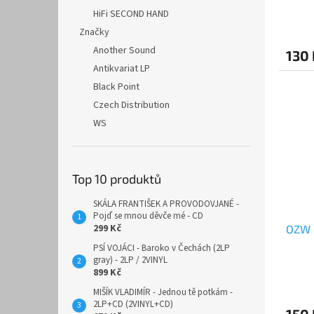
HiFi SECOND HAND
Značky
Another Sound
130 
Antikvariat LP
Black Point
Czech Distribution
WS
Top 10 produktů
SKÁLA FRANTIŠEK A PROVODOVJANÉ -
Pojď se mnou děvče mé - CD
299 Kč
OZW 
PSÍ VOJÁCI - Baroko v Čechách (2LP
gray) - 2LP / 2VINYL
899 Kč
MIŠÍK VLADIMÍR - Jednou tě potkám -
2LP+CD (2VINYL+CD)
150 