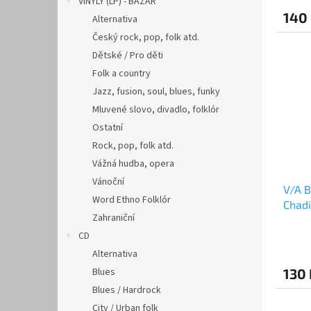
VINYLY (LP) - BAZAR
140
Alternativa
Český rock, pop, folk atd.
Dětské / Pro děti
Folk a country
Jazz, fusion, soul, blues, funky
Mluvené slovo, divadlo, folklór
Ostatní
Rock, pop, folk atd.
Vážná hudba, opera
Vánoční
V/A 
Word Ethno Folklór
Chadi
Zahraniční
Fotr,
CD
Alternativa
Blues
130 
Blues / Hardrock
City / Urban folk