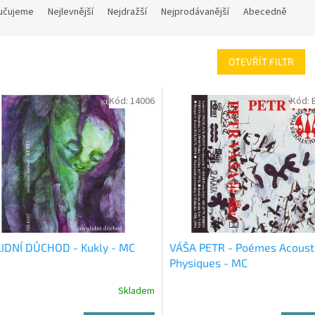
učujeme
Nejlevnější
Nejdražší
Nejprodávanější
Abecedně
OTEVŘÍT FILTR
Kód:
14006
Kód:
IDNÍ DŮCHOD - Kukly - MC
VÁŠA PETR - Poémes Acoust
Physiques - MC
Skladem