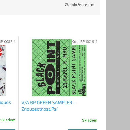
73
položek celkem
BP 0082-4
Kód:
BP 0019-4
iques
V/A BP GREEN SAMPLER -
Znouzectnost,Psí
vojáci,Extempore,Posádková hudba,
Skladem
Skladem
- MC