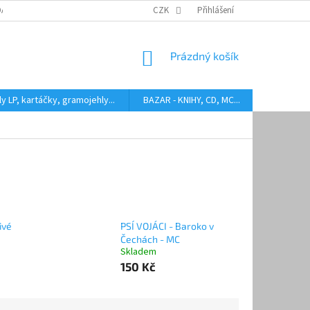
DARMA
HODNOCENÍ STAVU BAZAROVÝCH LP
CZK
Přihlášení
AUDIOKAZETY ANEB CO
NÁKUPNÍ
Prázdný košík
KOŠÍK
y LP, kartáčky, gramojehly...
BAZAR - KNIHY, CD, MC...
Kontakty
ivé
PSÍ VOJÁCI - Baroko v
Čechách - MC
Skladem
150 Kč