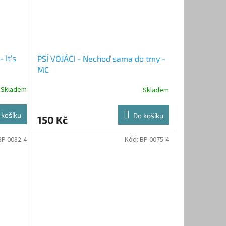
 It's
PSÍ VOJÁCI - Nechoď sama do tmy -
MC
Skladem
Skladem
 košíku
Do košíku
150 Kč
BP 0032-4
Kód:
BP 0075-4