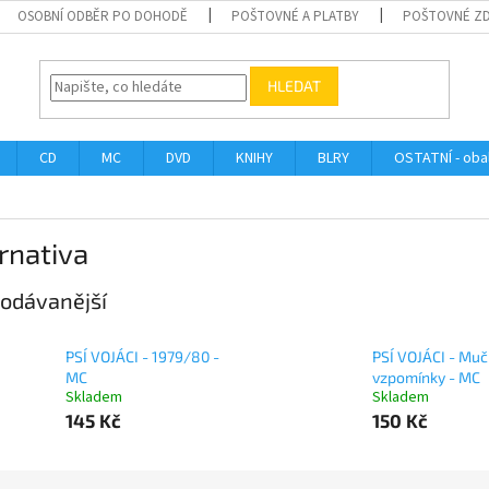
OSOBNÍ ODBĚR PO DOHODĚ
POŠTOVNÉ A PLATBY
POŠTOVNÉ Z
HLEDAT
CD
MC
DVD
KNIHY
BLRY
OSTATNÍ - obal
rnativa
odávanější
PSÍ VOJÁCI - 1979/80 -
PSÍ VOJÁCI - Muč
MC
vzpomínky - MC
Skladem
Skladem
145 Kč
150 Kč