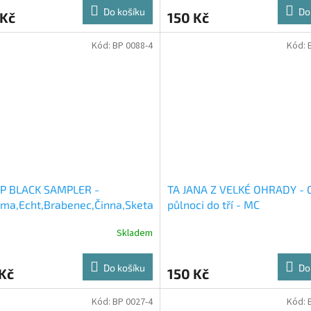
Do košíku
Do
 Kč
150 Kč
Kód:
BP 0088-4
Kód:
BP BLACK SAMPLER -
TA JANA Z VELKÉ OHRADY - 
ma,Echt,Brabenec,Činna,Sketa
půlnoci do tří - MC
Extempore, - MC
Skladem
Do košíku
Do
Kč
150 Kč
Kód:
BP 0027-4
Kód: