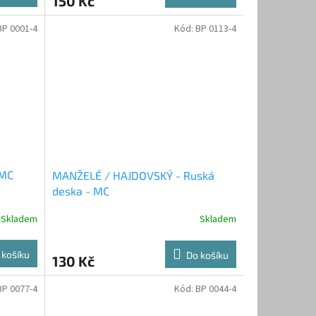
150 Kč
BP 0001-4
Kód:
BP 0113-4
 MC
MANŽELÉ / HAJDOVSKÝ - Ruská
deska - MC
Skladem
Skladem
 košíku
Do košíku
130 Kč
BP 0077-4
Kód:
BP 0044-4