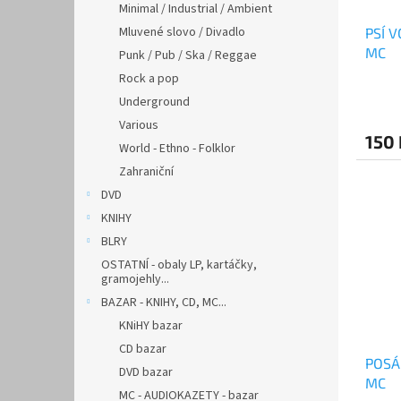
Minimal / Industrial / Ambient
Mluvené slovo / Divadlo
PSÍ V
MC
Punk / Pub / Ska / Reggae
Rock a pop
Underground
Various
150 
World - Ethno - Folklor
Zahraniční
DVD
KNIHY
BLRY
OSTATNÍ - obaly LP, kartáčky,
gramojehly...
BAZAR - KNIHY, CD, MC...
KNiHY bazar
CD bazar
POSÁ
DVD bazar
MC
MC - AUDIOKAZETY - bazar