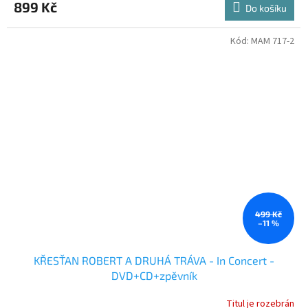
899 Kč
Do košíku
Kód:
MAM 717-2
499 Kč
–11 %
KŘESŤAN ROBERT A DRUHÁ TRÁVA - In Concert -
DVD+CD+zpěvník
Titul je rozebrán