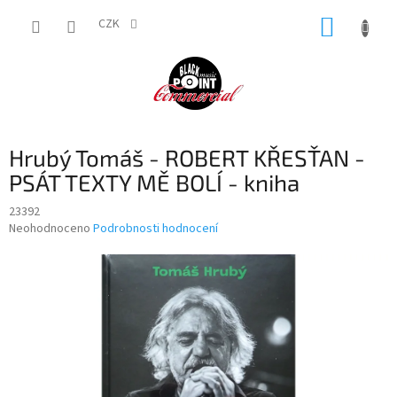
Přejít
NÁKUP
na
CZK
obsah
KOŠÍK
Hrubý Tomáš - ROBERT KŘESŤAN -
PSÁT TEXTY MĚ BOLÍ - kniha
23392
Průměrné
Neohodnoceno
Podrobnosti hodnocení
hodnocení
produktu
je
0,0
z
5
hvězdiček.