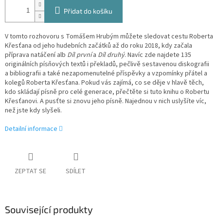
Přidat do košíku
V tomto rozhovoru s Tomášem Hrubým můžete sledovat cestu Roberta
Křesťana od jeho hudebních začátků až do roku 2018, kdy začala
příprava natáčení alb
Díl první
a
Díl druhý
. Navíc zde najdete 135
originálních písňových textů i překladů, pečlivě sestavenou diskografii
a bibliografii a také nezapomenutelné příspěvky a vzpomínky přátel a
kolegů Roberta Křesťana. Pokud vás zajímá, co se děje v hlavě těch,
kdo skládají písně pro celé generace, přečtěte si tuto knihu o Robertu
Křesťanovi. A pusťte si znovu jeho písně. Najednou v nich uslyšíte víc,
než jste kdy slyšeli.
Detailní informace
ZEPTAT SE
SDÍLET
Související produkty