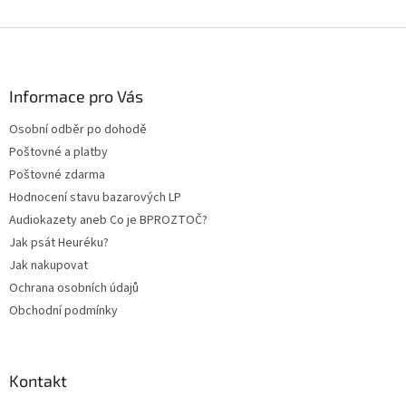
Z
á
p
a
Informace pro Vás
t
Osobní odběr po dohodě
í
Poštovné a platby
Poštovné zdarma
Hodnocení stavu bazarových LP
Audiokazety aneb Co je BPROZTOČ?
Jak psát Heuréku?
Jak nakupovat
Ochrana osobních údajů
Obchodní podmínky
Kontakt