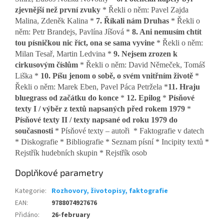
zjevnější než první zvuky
* Řekli o něm: Pavel Zajda
Malina, Zdeněk Kalina *
7. Říkali nám Druhas
* Řekli o
něm: Petr Brandejs, Pavlína Jíšová *
8. Ani nemusím chtít
tou písničkou nic říct, ona se sama vyvine
* Řekli o něm:
Milan Tesař, Martin Ledvina *
9. Nejsem zrozen k
cirkusovým číslům
* Řekli o něm: David Němeček, Tomáš
Liška *
10. Píšu jenom o sobě, o svém vnitřním životě
*
Řekli o něm: Marek Eben, Pavel Páca Petržela *
11. Hraju
bluegrass od začátku do konce
*
12. Epilog
*
Písňové
texty I / výběr z textů napsaných před rokem 1979
*
Písňové texty II / texty napsané od roku 1979 do
současnosti
* Písňové texty – autoři * Faktografie v datech
* Diskografie * Bibliografie * Seznam písní * Incipity textů *
Rejstřík hudebních skupin * Rejstřík osob
Doplňkové parametry
Kategorie
:
Rozhovory, životopisy, faktografie
EAN
:
9788074927676
Přidáno
:
26-february