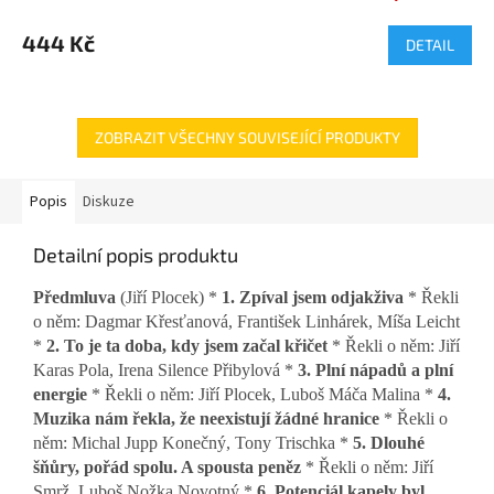
444 Kč
DETAIL
ZOBRAZIT VŠECHNY SOUVISEJÍCÍ PRODUKTY
Popis
Diskuze
Detailní popis produktu
Předmluva
(Jiří Plocek) *
1. Zpíval jsem odjakživa
* Řekli
o něm: Dagmar Křesťanová, František Linhárek, Míša Leicht
*
2. To je ta doba, kdy jsem začal křičet
* Řekli o něm: Jiří
Karas Pola, Irena Silence Přibylová *
3. Plní nápadů a plní
energie
* Řekli o něm: Jiří Plocek, Luboš Máča Malina *
4.
Muzika nám řekla, že neexistují žádné hranice
* Řekli o
něm: Michal Jupp Konečný, Tony Trischka *
5. Dlouhé
šňůry, pořád spolu. A spousta peněz
* Řekli o něm: Jiří
Smrž, Luboš Nožka Novotný *
6. Potenciál kapely byl