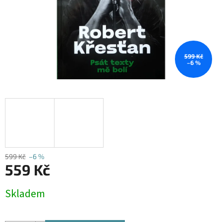
599 Kč
–6 %
599 Kč
–6 %
559 Kč
Měrná
Skladem
cena: