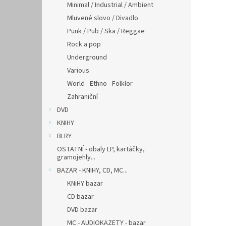
Minimal / Industrial / Ambient
Mluvené slovo / Divadlo
Punk / Pub / Ska / Reggae
Rock a pop
Underground
Various
World - Ethno - Folklor
Zahraniční
DVD
KNIHY
BLRY
OSTATNÍ - obaly LP, kartáčky,
gramojehly...
BAZAR - KNIHY, CD, MC...
KNiHY bazar
CD bazar
DVD bazar
MC - AUDIOKAZETY - bazar