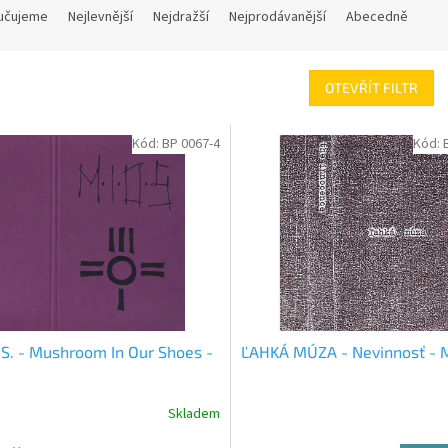
učujeme
Nejlevnější
Nejdražší
Nejprodávanější
Abecedně
OTEVŘÍT FILTR
Kód:
BP 0067-4
Kód:
.S. - Mushroom In Our Shoes -
ĽAHKÁ MÚZA - Nevinnosť - 
Skladem