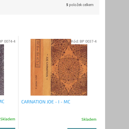
5
položek celkem
BP 0074-4
Kód:
BP 0037-4
MC
CARNATION JOE - I - MC
Skladem
Skladem