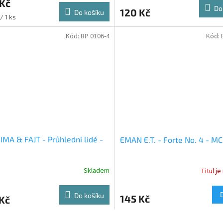
 Kč
Do
120 Kč
Do košíku
/ 1 ks
Kód:
BP 0106-4
Kód:
MA & FAJT - Průhlední lidé -
EMAN E.T. - Forte No. 4 - MC
Skladem
Titul j
Do košíku
145 Kč
Kč
O