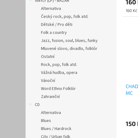
VINYLY (LP) - BAZAR
160
Alternativa
Měrná
160 Kč 
cena:
Český rock, pop, folk atd.
Dětské / Pro děti
Folk a country
Jazz, fusion, soul, blues, funky
Mluvené slovo, divadlo, folklór
Ostatní
Rock, pop, folk atd.
Vážná hudba, opera
Vánoční
CHADI
Word Ethno Folklór
MC
Zahraniční
CD
Alternativa
Blues
150 
Blues / Hardrock
City / Urban folk