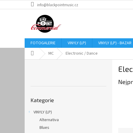
Přejít
info@blackpointmusic.cz
na
obsah
FOTOGALERIE
VINYLY (LP)
VINYLY (LP) - BAZAR
Domů
MC
Electronic / Dance
P
Elec
o
s
Nejpr
t
r
Přeskočit
a
Kategorie
kategorie
n
n
VINYLY (LP)
í
Alternativa
p
a
Blues
Ř