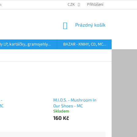
DARMA
HODNOCENÍ STAVU BAZAROVÝCH LP
CZK
Přihlášení
AUDIOKAZETY ANEB CO
NÁKUPNÍ
Prázdný košík
KOŠÍK
y LP, kartáčky, gramojehly...
BAZAR - KNIHY, CD, MC...
Kontakty
 -
M.I.O.S. - Mushroom In
MC
Our Shoes - MC
Skladem
160 Kč