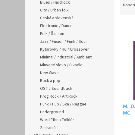
n
Blues / Hardrock
a
Dopor
e
City / Urban folk
z
l
e
Česká a slovenská
n
Electronic / Dance
í
Folk / Šanson
p
V
Jazz / Fusion / Funk / Soul
r
ý
Kytarovky / HC / Crossover
o
p
d
Minimal / Industrial / Ambient
i
u
Mluvené slovo / Divadlo
s
k
New Wave
p
t
r
Rock a pop
ů
o
OST / Soundtrack
d
Prog Rock / Art Rock
u
Punk / Pub / Ska / Reggae
M.I.O
k
Underground
MC
t
ů
Word Ethno Folklór
Zahraniční