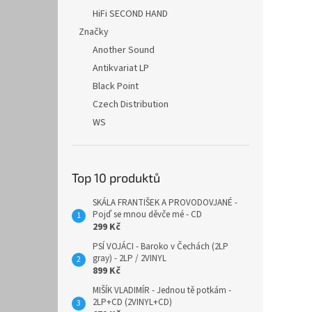
HiFi SECOND HAND
Značky
Another Sound
Antikvariat LP
Black Point
Czech Distribution
WS
Top 10 produktů
SKÁLA FRANTIŠEK A PROVODOVJANÉ -
Pojď se mnou děvče mé - CD
299 Kč
PSÍ VOJÁCI - Baroko v Čechách (2LP
gray) - 2LP / 2VINYL
899 Kč
MIŠÍK VLADIMÍR - Jednou tě potkám -
2LP+CD (2VINYL+CD)