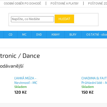
OSOBNÍ ODBĚR PO DOHODĚ
POŠTOVNÉ A PLATBY
POŠTOVNÉ Z
HLEDAT
CD
MC
DVD
KNIHY
BLRY
OSTATNÍ - obal
tronic / Dance
odávanější
ĽAHKÁ MÚZA -
CHADIMA & FAJT
Nevinnosť - MC
Průhlední lidé - 
Skladem
Skladem
120 Kč
150 Kč