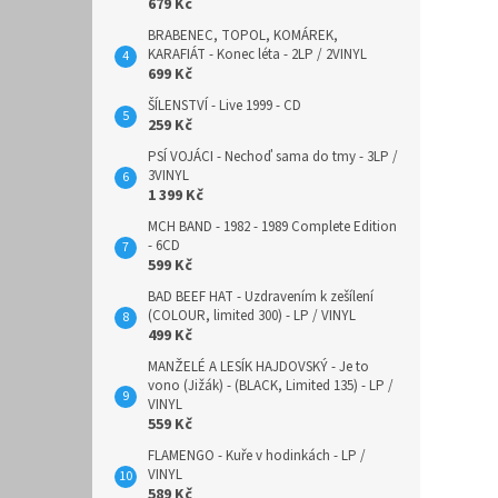
679 Kč
BRABENEC, TOPOL, KOMÁREK,
KARAFIÁT - Konec léta - 2LP / 2VINYL
699 Kč
ŠÍLENSTVÍ - Live 1999 - CD
259 Kč
PSÍ VOJÁCI - Nechoď sama do tmy - 3LP /
3VINYL
1 399 Kč
MCH BAND - 1982 - 1989 Complete Edition
- 6CD
599 Kč
BAD BEEF HAT - Uzdravením k zešílení
(COLOUR, limited 300) - LP / VINYL
499 Kč
MANŽELÉ A LESÍK HAJDOVSKÝ - Je to
vono (Jižák) - (BLACK, Limited 135) - LP /
VINYL
559 Kč
FLAMENGO - Kuře v hodinkách - LP /
VINYL
589 Kč