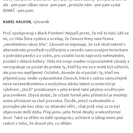
ale - pim pam vůbec neva - pim pam , protože nám - pim pam vydal
DEMÁČ - pim pam.
KAREL HALOUN
, výtvarník
Proč spolupracuji s Black Pointem? Nejspíš proto, že mě to baví. Líbí se
mi, co Olda Šíma vydává a oceňuji, že činnost firmy není řízena
„neviditelnou rukou trhu“. Zároveň mi imponuje, že své okolí nekrmí v
alternativním prostředí rozšířenými a vesměs nanicovatými historkami
o pohrdání penězi a o svém, pro ostatní často naprosto nehmatném,
poslání v oblasti kultury. Olda má svoje snadno rozpoznatelné zásady a
nerozpakuje se poslat do prdele ty, kteří by mu sice mohli být užiteční,
ale jsou mu nepříjemní. Ostatně, dovede do ní poslat i ty, kteří mu
příjemní jsou. Vedle vydavatelské činnosti, která s sebou samozřejmě
nese nezanedbatelnou a nezbytnou dávku talent-scouterství je
výběrem „zboží“ prodávaným v jeho krámě také jakýmsi osvětovým
pracovníkem. Zbývá dodat, že sršaté formě jeho přátelství je mnohdy
nutno přicházet na chuť pozvolna. Člověk, jehož rozhodnutím a
postojům jde bez obav ze zklamání věřit , však jistě stojí za to být
objevován delší dobu. Přeji jemu i jeho firmě dlouhý a nekonformní
život. Také se těším na další spolupráci, od které si slibuji mimo jiné
radost z toho, že dosud vím, co dělám.