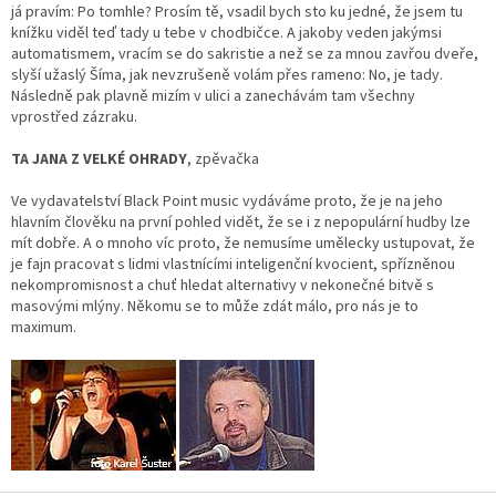
já pravím: Po tomhle? Prosím tě, vsadil bych sto ku jedné, že jsem tu
knížku viděl teď tady u tebe v chodbičce. A jakoby veden jakýmsi
automatismem, vracím se do sakristie a než se za mnou zavřou dveře,
slyší užaslý Šíma, jak nevzrušeně volám přes rameno: No, je tady.
Následně pak plavně mizím v ulici a zanechávám tam všechny
vprostřed zázraku.
TA JANA Z VELKÉ OHRADY
, zpěvačka
Ve vydavatelství Black Point music vydáváme proto, že je na jeho
hlavním člověku na první pohled vidět, že se i z nepopulární hudby lze
mít dobře. A o mnoho víc proto, že nemusíme umělecky ustupovat, že
je fajn pracovat s lidmi vlastnícími inteligenční kvocient, spřízněnou
nekompromisnost a chuť hledat alternativy v nekonečné bitvě s
masovými mlýny. Někomu se to může zdát málo, pro nás je to
maximum.