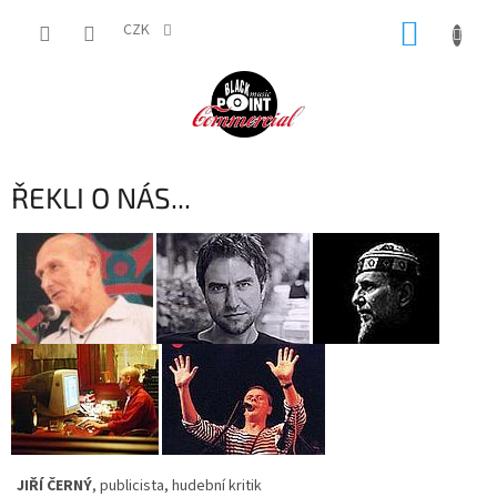
Přejít
NÁKUP
na
CZK
obsah
KOŠÍK
ŘEKLI O NÁS...
JIŘÍ ČERNÝ
, publicista, hudební kritik