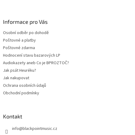
Z
á
p
a
Informace pro Vás
t
Osobní odběr po dohodě
í
Poštovné a platby
Poštovné zdarma
Hodnocení stavu bazarových LP
Audiokazety aneb Co je BPROZTOČ?
Jak psát Heuréku?
Jak nakupovat
Ochrana osobních údajů
Obchodní podmínky
Kontakt
info
@
blackpointmusic.cz