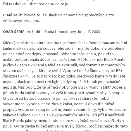
líbí ta Oldova upřímnost nebo co to je…
H: Mě se líbí hlavně to, že Black Point nemá nic společnýho s tzv.
většinovým vkusem..
OVAR ŠERIF
, ex-ředitel Radia Limonádový Joe, L.P. 2003
Klíčovým místem kulturní instituce jménem Black Point je ona antikvární
knihovnička na zápraží současného sídla firmy. Je dokonale oddělena
od následné prodejny, obývané, obhospodařované a, pokud to
malátnost personálu dovolí, asi i střežené. V této sakristii Black Pointu
je člověk sám s knihami a také se svou vůlí, svědomím a momentálním
stavem duše i mysli. Mrzí tě svět? Vybij se tím, že Šímovi (majitel BP)
čmajzneš knihu. Je to naprosto bez rizika. Sledovací kamery tady jistě
nejsou, black point není red light (i když opačně to tak jednoznačně
neplatí). Máš pocit, že tě příručí v obchodě Black Point natáhl? Dober si
při odchodu knižní skvosty ve výši tebou pociťované ztráty. A naopak.
Chceš před bytostí opačného pohlaví ukázat charakter nebo
solventnost? Vyber si hned zkraje knihu, vezmi ji dovnitř a tučně
přeplať. Anebo se zapoj do velmi jemné vesmírné hry: Vyber ve vlastní
knihovně pěknou knihu a s velkým vnitřním mírem ji při příští návštěvě
Black Pointu jakoby mimochodem a beze svědků zasuň mezi hřbety v
polici. Od té chvíle budeš mít velmi trvalý důvod, proč zacházet do této