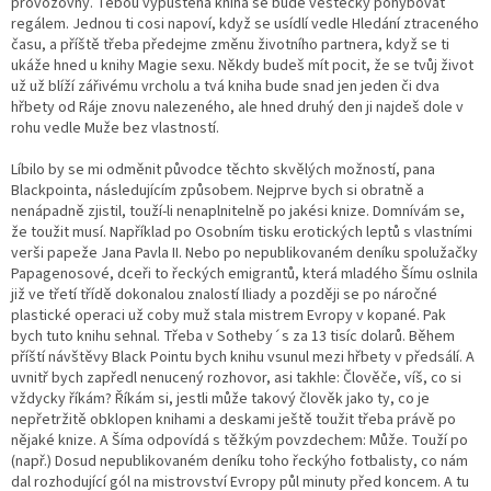
provozovny. Tebou vypuštěná kniha se bude věštecky pohybovat
regálem. Jednou ti cosi napoví, když se usídlí vedle Hledání ztraceného
času, a příště třeba předejme změnu životního partnera, když se ti
ukáže hned u knihy Magie sexu. Někdy budeš mít pocit, že se tvůj život
už už blíží zářivému vrcholu a tvá kniha bude snad jen jeden či dva
hřbety od Ráje znovu nalezeného, ale hned druhý den ji najdeš dole v
rohu vedle Muže bez vlastností.
Líbilo by se mi odměnit původce těchto skvělých možností, pana
Blackpointa, následujícím způsobem. Nejprve bych si obratně a
nenápadně zjistil, touží-li nenaplnitelně po jakési knize. Domnívám se,
že toužit musí. Například po Osobním tisku erotických leptů s vlastními
verši papeže Jana Pavla II. Nebo po nepublikovaném deníku spolužačky
Papagenosové, dceři to řeckých emigrantů, která mladého Šímu oslnila
již ve třetí třídě dokonalou znalostí Iliady a později se po náročné
plastické operaci už coby muž stala mistrem Evropy v kopané. Pak
bych tuto knihu sehnal. Třeba v Sotheby´s za 13 tisíc dolarů. Během
příští návštěvy Black Pointu bych knihu vsunul mezi hřbety v předsálí. A
uvnitř bych zapředl nenucený rozhovor, asi takhle: Člověče, víš, co si
vždycky říkám? Říkám si, jestli může takový člověk jako ty, co je
nepřetržitě obklopen knihami a deskami ještě toužit třeba právě po
nějaké knize. A Šíma odpovídá s těžkým povzdechem: Může. Touží po
(např.) Dosud nepublikovaném deníku toho řeckýho fotbalisty, co nám
dal rozhodující gól na mistrovství Evropy půl minuty před koncem. A tu