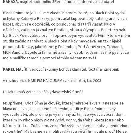
KAKAXA
, majitel hudebního 3Bees studia, hudebník a skladatel
Black Point - to je kus i mé vlastní historie. Po té, co Black Point vydal
úchylárny Kakaxy a Raxaxy, jsem začal kupovat celý katalog archivních
kazet, abych se dozvěděl, co poslouchali ti starší vlasatí kluci v
džískách, zatímco já znal jen Beatles, Abbu a Olympic... Po letech pak
byl Black Point vůbec prvním opravdovým vydavatelstvím, které v mém
studiu začalo nahrávat. A Black Point nikdy nevydává jen tak nějaké
pitomosti. Desky, jako Moberg Ensemble, Pod Černý vrch, Traband,
MCH Band či Dvouletá fáma mě zasáhly i osobně. Jsem vážně pyšný, že
moje maličkost mohla pomoci těmhle věcem na svět.
KAREL MALÍK
, vedoucí skupiny Echt!, skladatel, textař a hudebník
v rozhovoru s KARLEM HALOUNEM (viz. nahoře), l.p. 2003
H: Jakej máš vztah k vaší vydavatelský firmě?
M: Upřímnej! Olda Šíma je člověk, kterej nehrabe škváru a nesápe se
hlava nehlava „za sluncem“. Já nevím, jestli je Black Point slavný
vydavatelství, ale pro mě je významný už tím, že vydává věci i lidem,
kterejm by nikdo nikdy nic nevydal. Von vydá třeba Sketu fotra nebo
Národní třídu… Zdá se mi, že se řídí svým vkusem, nikoliv „neviditelnou
rukou trhu“. My bysme asi mohli vydávat u větší firmy, ale proč? Mě se