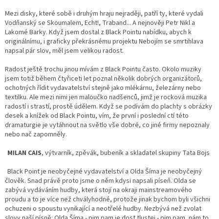
Mezi disky, které sobě i druhým hraju nejraději, patří ty, které vydali
Vodňanský se Skoumalem, Echt!, Traband... A nejnověji Petr Nikl a
Lakomé Barky. Když jsem dostal z Black Pointu nabídku, abych k
originálnímu, i graficky překrásnému projektu Nebojím se smrtihlava
napsal pár slov, měl jsem velikou radost.
Radost ještě trochu jinou mívám z Black Pointu často. Okolo muziky
jsem totiž během čtyřiceti let poznal několik dobrých organizátorů,
ochotných řídit vydavatelství stejně jako mlékárnu, železárny nebo
textilku. Ale mezi nimi jen maloučko nadšenců, jimž je rocková muzika
radostí i strastí, prostě údělem. Když se podívám do plachty s obrázky
desek a knížek od Black Pointu, vím, že první i poslední ctí této
dramaturgie je vytáhnout na světlo vše dobré, co jiné firmy nepoznaly
nebo nač zapomněly.
MILAN CAIS
, výtvarník, zpěvák, bubeník a skladatel skupiny Tata Bojs
Black Point je neobyčejné vydavatelství a Olda Šíma je neobyčejný
člověk. Snad právě proto jsme o něm kdysi napsali píseň. Olda se
zabývá vydáváním hudby, která stojí na okraji mainstreamového
proudu a to je více než chvályhodné, protože jinak bychom byli všichni
ochuzeni o spoustu vynikající a neotřelé hudby. Nezbývá než zvolat
slovy naší písně: Olda Šíma - pim pam je dost tlustej - pim pam, nám to