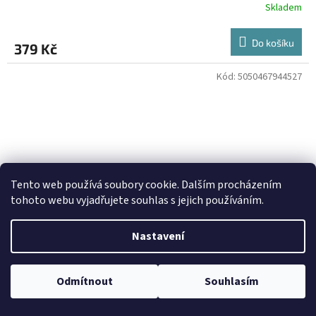
Skladem
Do košíku
379 Kč
Kód:
5050467944527
Tento web používá soubory cookie. Dalším procházením
tohoto webu vyjadřujete souhlas s jejich používáním.
Nastavení
339 Kč
–11 %
Odmítnout
Souhlasím
TATA BOJS - Nanotour - 2DVD