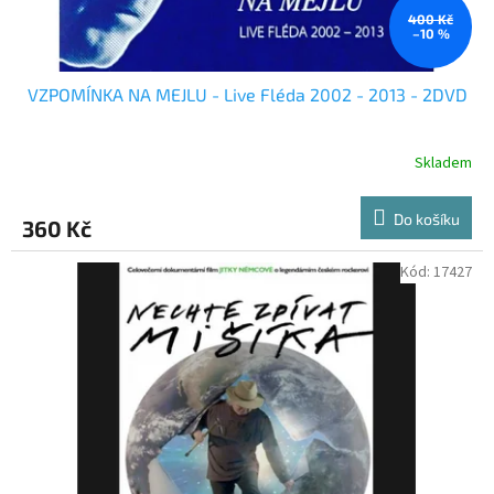
400 Kč
–10 %
VZPOMÍNKA NA MEJLU - Live Fléda 2002 - 2013 - 2DVD
Skladem
Do košíku
360 Kč
Kód:
17427