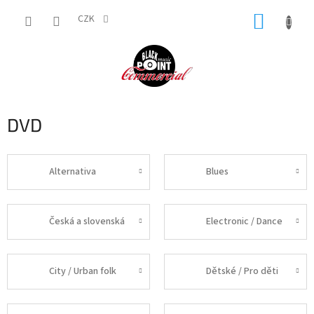
Přejít
NÁKUP
na
CZK
obsah
KOŠÍK
DVD
Alternativa
Blues
Česká a slovenská
Electronic / Dance
City / Urban folk
Dětské / Pro děti