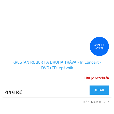
499 Kč
–11 %
KŘESŤAN ROBERT A DRUHÁ TRÁVA - In Concert -
DVD+CD+zpěvník
Titul je rozebrán
DETAIL
444 Kč
Kód:
MAM 855-17