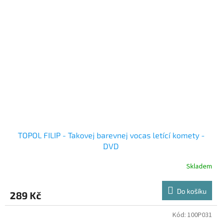
TOPOL FILIP - Takovej barevnej vocas letící komety -
DVD
Skladem
Do košíku
289 Kč
Kód:
100P031