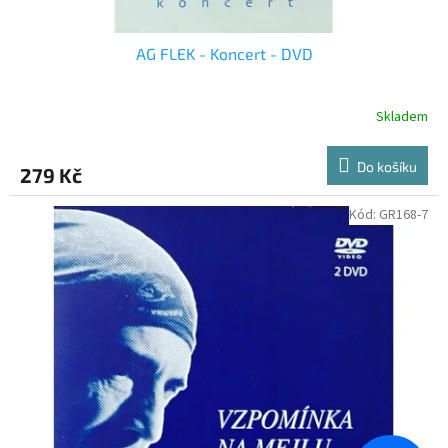
AG FLEK - Koncert - DVD
Skladem
Do košíku
279 Kč
Kód:
GR168-7