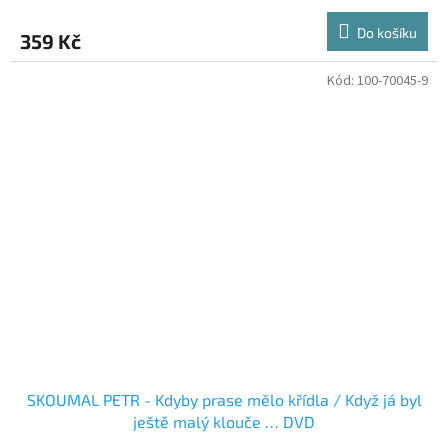
Do košíku
359 Kč
Kód:
100-70045-9
SKOUMAL PETR - Kdyby prase mělo křídla / Když já byl
ještě malý klouče … DVD