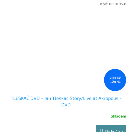
Kód:
BP 0195-6
299 Kč
–24 %
TLESKAČ DVD - Jan Tleskač Story/Live at Akropolis -
DVD
Skladem
Do košíku