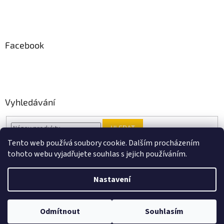
Facebook
Vyhledávání
HLEDAT
Tento web používá soubory cookie. Dalším procházením
tohoto webu vyjadřujete souhlas s jejich používáním.
Vytvořil Shoptet
Nastavení
Copyright 2026
Black Point music
. Všechna práva vyhrazena.
Odmítnout
Souhlasím
Upravit nastavení cookies