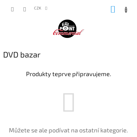
Přejít
NÁKUP
na
CZK
obsah
KOŠÍK
DVD bazar
Produkty teprve připravujeme.
Můžete se ale podívat na ostatní kategorie.