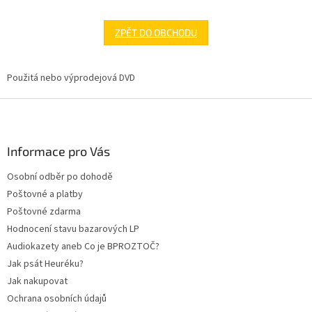
ZPĚT DO OBCHODU
Použitá nebo výprodejová DVD
Z
á
p
a
Informace pro Vás
t
Osobní odběr po dohodě
í
Poštovné a platby
Poštovné zdarma
Hodnocení stavu bazarových LP
Audiokazety aneb Co je BPROZTOČ?
Jak psát Heuréku?
Jak nakupovat
Ochrana osobních údajů