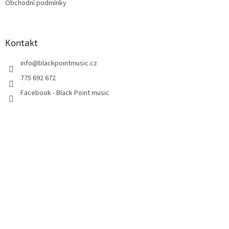
Obchodní podmínky
Kontakt
info
@
blackpointmusic.cz
775 692 672
Facebook - Black Point music