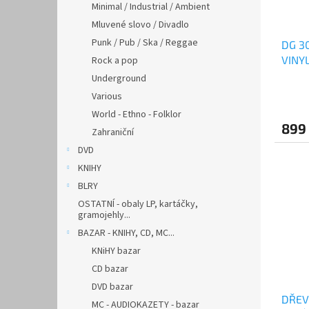
Minimal / Industrial / Ambient
Mluvené slovo / Divadlo
Punk / Pub / Ska / Reggae
DG 30
VINY
Rock a pop
Underground
Various
World - Ethno - Folklor
899
Zahraniční
DVD
KNIHY
BLRY
OSTATNÍ - obaly LP, kartáčky,
gramojehly...
BAZAR - KNIHY, CD, MC...
KNiHY bazar
CD bazar
DVD bazar
DŘEV
MC - AUDIOKAZETY - bazar