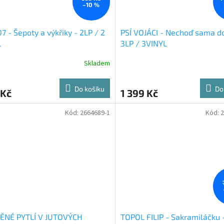
–10 %
7 - Šepoty a výkřiky - 2LP / 2
PSÍ VOJÁCI - Nechoď sama d
L
3LP / 3VINYL
Skladem
Do košíku
Do
 Kč
1 399 Kč
Kód:
2664689-1
Kód:
2
ĚNÉ PYTLÍ V JUTOVÝCH
TOPOL FILIP - Sakramiláčku 