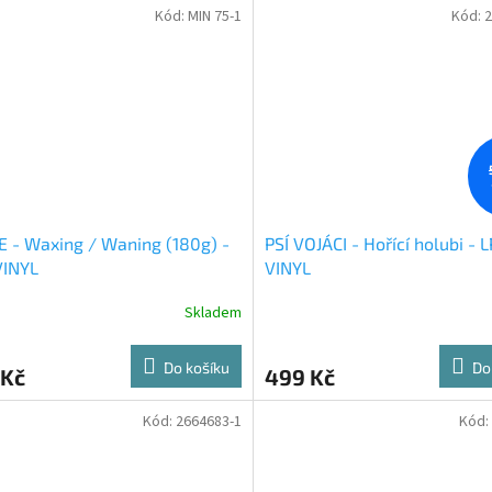
Kód:
MIN 75-1
Kód:
2
 - Waxing / Waning (180g) -
PSÍ VOJÁCI - Hořící holubi - L
VINYL
VINYL
Skladem
Do košíku
Do
 Kč
499 Kč
Kód:
2664683-1
Kód: