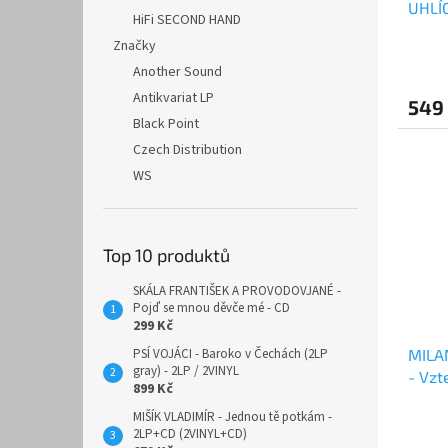
UHLÍC
HiFi SECOND HAND
Značky
Another Sound
Antikvariat LP
549
Black Point
Czech Distribution
WS
Top 10 produktů
SKÁLA FRANTIŠEK A PROVODOVJANÉ -
Pojď se mnou děvče mé - CD
299 Kč
MILA
PSÍ VOJÁCI - Baroko v Čechách (2LP
gray) - 2LP / 2VINYL
- Vzt
899 Kč
300)
MIŠÍK VLADIMÍR - Jednou tě potkám -
Průmě
2LP+CD (2VINYL+CD)
hodno