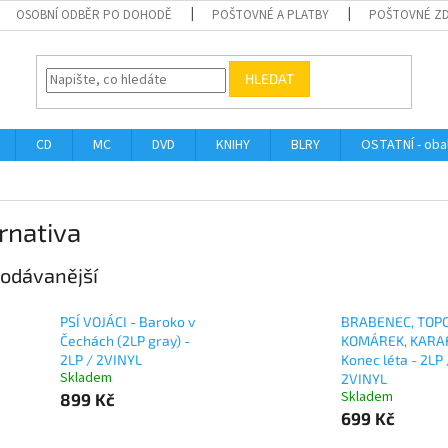
OSOBNÍ ODBĚR PO DOHODĚ
POŠTOVNÉ A PLATBY
POŠTOVNÉ Z
HLEDAT
CD
MC
DVD
KNIHY
BLRY
OSTATNÍ - obal
rnativa
odávanější
PSÍ VOJÁCI - Baroko v
BRABENEC, TOPO
Čechách (2LP gray) -
KOMÁREK, KARAF
2LP / 2VINYL
Konec léta - 2LP 
Skladem
2VINYL
Skladem
899 Kč
699 Kč