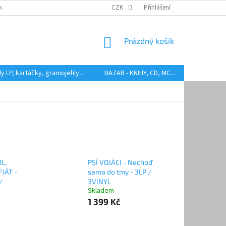
DARMA
HODNOCENÍ STAVU BAZAROVÝCH LP
CZK
Přihlášení
AUDIOKAZETY ANEB CO
NÁKUPNÍ
Prázdný košík
KOŠÍK
y LP, kartáčky, gramojehly...
BAZAR - KNIHY, CD, MC...
Kontakty
L,
PSÍ VOJÁCI - Nechoď
IÁT -
sama do tmy - 3LP /
/
3VINYL
Skladem
1 399 Kč