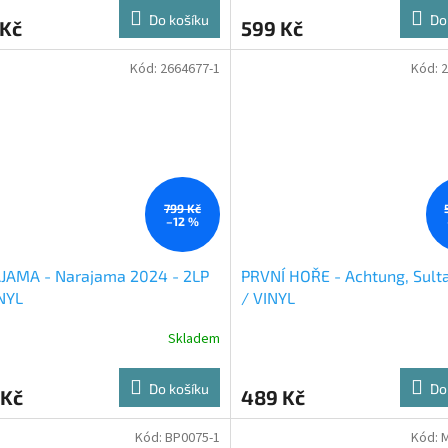
ktu
Do košíku
Do
 Kč
599 Kč
Kód:
2664677-1
Kód:
2
ček.
799 Kč
–12 %
JAMA - Narajama 2024 - 2LP
PRVNÍ HOŘE - Achtung, Sulta
NYL
/ VINYL
Skladem
Do košíku
Do
 Kč
489 Kč
Kód:
BP0075-1
Kód: