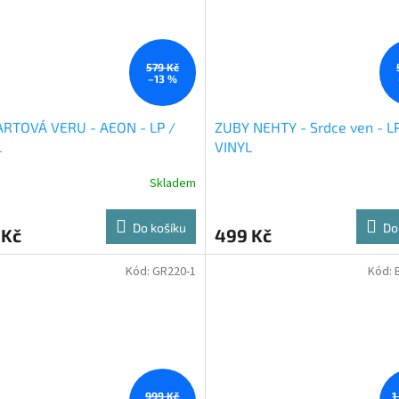
579 Kč
–13 %
ARTOVÁ VERU - AEON - LP /
ZUBY NEHTY - Srdce ven - LP
L
VINYL
Skladem
Do košíku
Do
 Kč
499 Kč
Kód:
GR220-1
Kód:
999 Kč
1