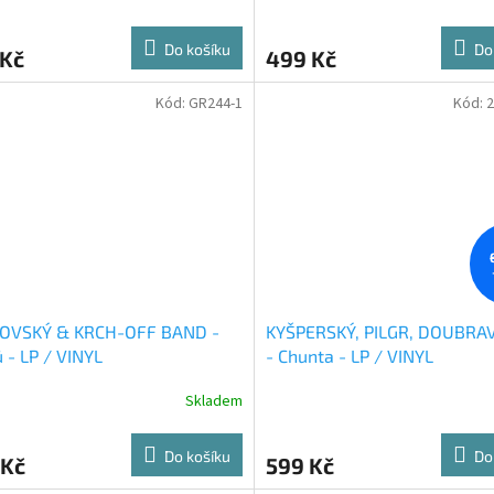
Do košíku
Do
 Kč
499 Kč
Kód:
GR244-1
Kód:
2
OVSKÝ & KRCH-OFF BAND -
KYŠPERSKÝ, PILGR, DOUBRAV
- LP / VINYL
- Chunta - LP / VINYL
Skladem
Do košíku
Do
 Kč
599 Kč