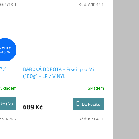
664713-1
Kód:
ANI144-1
579 Kč
–13 %
P /
BÁROVÁ DOROTA - Píseň pro Mi
(180g) - LP / VINYL
Skladem
Skladem
 košíku
Do košíku
689 Kč
950276-2
Kód:
KR 045-1