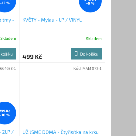
–12 %
–9 %
o tmy -
KVĚTY - Myjau - LP / VINYL
Skladem
Skladem
 košíku
Do košíku
499 Kč
664688-1
Kód:
MAM 872-1
799 Kč
–10 %
- 2LP /
UŽ JSME DOMA - Čtyřisítka na krku