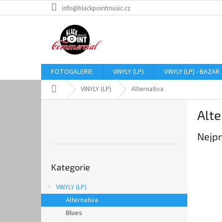
Přejít
info@blackpointmusic.cz
na
obsah
FOTOGALERIE
VINYLY (LP)
VINYLY (LP) - BAZAR
Domů
VINYLY (LP)
Alternativa
P
Alte
o
s
Nejpr
t
r
Přeskočit
a
Kategorie
kategorie
n
n
VINYLY (LP)
í
Alternativa
p
a
Blues