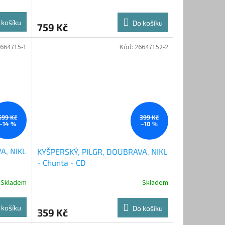
 košíku
Do košíku
759 Kč
664715-1
Kód:
26647152-2
699 Kč
399 Kč
–14 %
–10 %
A, NIKL
KYŠPERSKÝ, PILGR, DOUBRAVA, NIKL
- Chunta - CD
Skladem
Skladem
 košíku
Do košíku
359 Kč