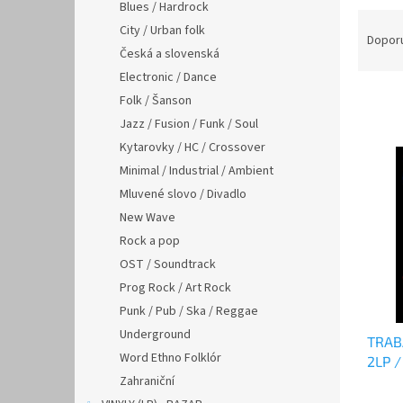
n
Blues / Hardrock
Ř
e
City / Urban folk
a
Dopor
l
Česká a slovenská
z
e
Electronic / Dance
n
Folk / Šanson
í
Jazz / Fusion / Funk / Soul
p
V
Kytarovky / HC / Crossover
r
ý
Minimal / Industrial / Ambient
o
p
Mluvené slovo / Divadlo
d
i
u
New Wave
s
k
Rock a pop
p
t
r
OST / Soundtrack
ů
o
Prog Rock / Art Rock
d
Punk / Pub / Ska / Reggae
u
Underground
TRAB
k
Word Ethno Folklór
2LP /
t
Zahraniční
ů