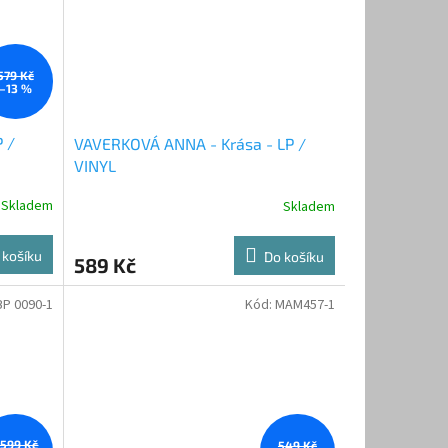
579 Kč
–13 %
 /
VAVERKOVÁ ANNA - Krása - LP /
VINYL
Skladem
Skladem
 košíku
Do košíku
589 Kč
BP 0090-1
Kód:
MAM457-1
 599 Kč
549 Kč