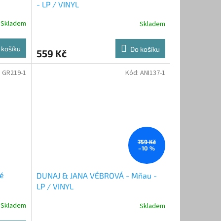
- LP / VINYL
Skladem
Skladem
 košíku
Do košíku
559 Kč
:
GR219-1
Kód:
ANI137-1
759 Kč
–10 %
né
DUNAJ & JANA VÉBROVÁ - Mňau -
LP / VINYL
Skladem
Skladem