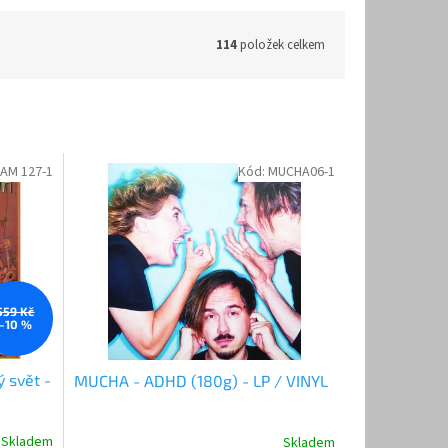
114
položek celkem
AM 127-1
Kód:
MUCHA06-1
559 Kč
–10 %
 svět -
MUCHA - ADHD (180g) - LP / VINYL
Skladem
Skladem