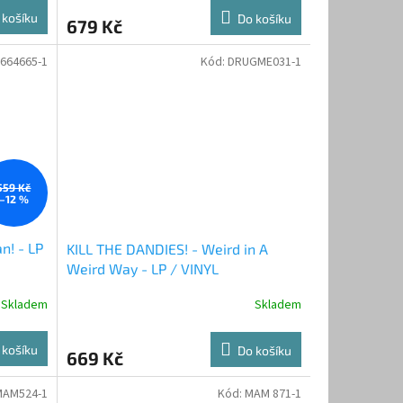
 košíku
Do košíku
679 Kč
664665-1
Kód:
DRUGME031-1
559 Kč
–12 %
n! - LP
KILL THE DANDIES! - Weird in A
Weird Way - LP / VINYL
Skladem
Skladem
 košíku
Do košíku
669 Kč
MAM524-1
Kód:
MAM 871-1