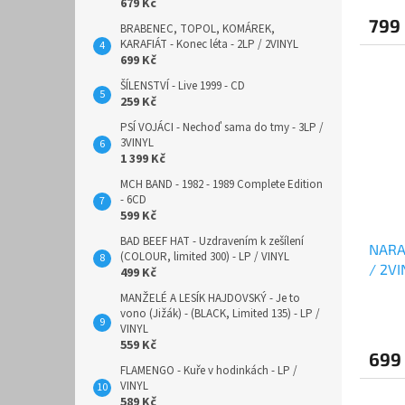
679 Kč
produ
799
je
BRABENEC, TOPOL, KOMÁREK,
5,0
KARAFIÁT - Konec léta - 2LP / 2VINYL
z
699 Kč
5
ŠÍLENSTVÍ - Live 1999 - CD
hvězdi
259 Kč
PSÍ VOJÁCI - Nechoď sama do tmy - 3LP /
3VINYL
1 399 Kč
MCH BAND - 1982 - 1989 Complete Edition
- 6CD
599 Kč
BAD BEEF HAT - Uzdravením k zešílení
NARA
(COLOUR, limited 300) - LP / VINYL
/ 2VI
499 Kč
MANŽELÉ A LESÍK HAJDOVSKÝ - Je to
vono (Jižák) - (BLACK, Limited 135) - LP /
VINYL
559 Kč
699
FLAMENGO - Kuře v hodinkách - LP /
VINYL
589 Kč