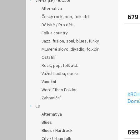
VINYLY (LP) - BAZAR
Alternativa
679
Český rock, pop, folk atd.
Dětské / Pro děti
Folk a country
Jazz, fusion, soul, blues, funky
Mluvené slovo, divadlo, folklór
Ostatní
Rock, pop, folk atd.
Vážná hudba, opera
Vánoční
Word Ethno Folklór
KRCH
Zahraniční
Domů 
CD
Alternativa
Blues
Blues / Hardrock
699
City / Urban folk