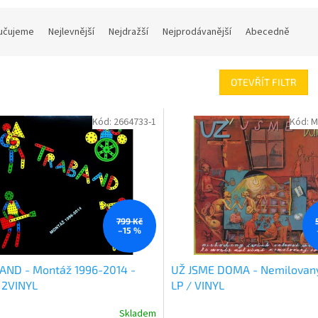
učujeme
Nejlevnější
Nejdražší
Nejprodávanější
Abecedně
OTEVŘÍT FILTR
Kód:
2664733-1
Kód:
M
799 Kč
–15 %
AND - Montáž 1996-2014 -
UŽ JSME DOMA - Nemilovaný
 2VINYL
LP / VINYL
Skladem