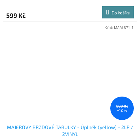
Do košíku
599 Kč
Kód:
MAM 871-1
999 Kč
–12 %
MAJEROVY BRZDOVÉ TABULKY - Úplněk (yellow) - 2LP /
2VINYL