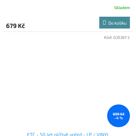
Skladem
Do košíku
679 Kč
Kód:
G25267-1
699 Kč
–4 %
ETC - 50 let plíživě vpřed - LP / VINYL