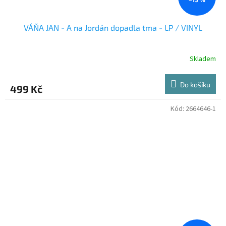
VÁŇA JAN - A na Jordán dopadla tma - LP / VINYL
Skladem
Do košíku
499 Kč
Kód:
2664646-1