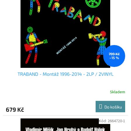
799 Kč
–15 %
TRABAND - Montáž 1996-2014 - 2LP / 2VINYL
Skladem
Do košíku
679 Kč
Kód:
2664720-1