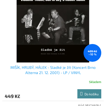
499 Kč
–10 %
MIŠÍK, HRUBÝ, HÁLEK - Sladké je žít (Koncert Brno
Alterna 21. 12. 2001) - LP / VINYL
Skladem
Do košíku
449 Kč
Kód:
MUCHA06-1