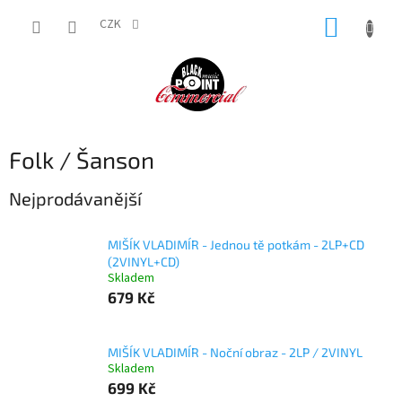
Přejít
NÁKUP
na
CZK
obsah
KOŠÍK
Folk / Šanson
Nejprodávanější
MIŠÍK VLADIMÍR - Jednou tě potkám - 2LP+CD
(2VINYL+CD)
Skladem
679 Kč
MIŠÍK VLADIMÍR - Noční obraz - 2LP / 2VINYL
Skladem
699 Kč