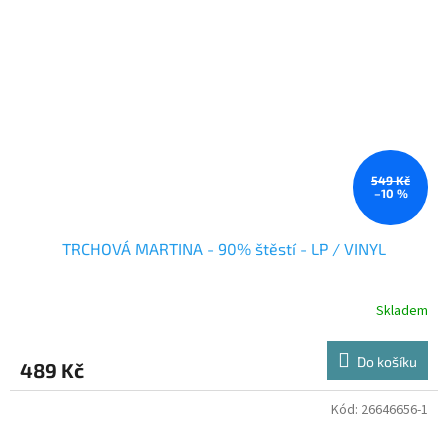
549 Kč
–10 %
TRCHOVÁ MARTINA - 90% štěstí - LP / VINYL
Skladem
Do košíku
489 Kč
Kód:
26646656-1