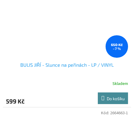
650 Kč
–7 %
BULIS JIŘÍ - Slunce na peřinách - LP / VINYL
Skladem
Do košíku
599 Kč
Kód:
2664663-1