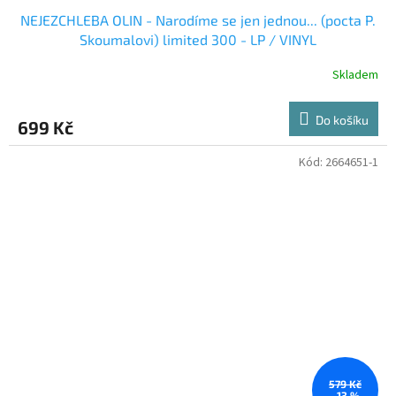
NEJEZCHLEBA OLIN - Narodíme se jen jednou... (pocta P.
Skoumalovi) limited 300 - LP / VINYL
Skladem
Do košíku
699 Kč
Kód:
2664651-1
579 Kč
–13 %