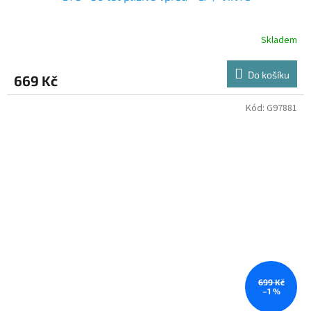
Skladem
Do košíku
669 Kč
Kód:
G97881
699 Kč
–1 %