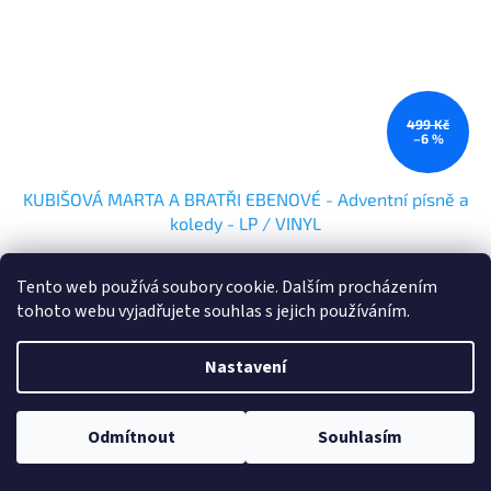
499 Kč
–6 %
KUBIŠOVÁ MARTA A BRATŘI EBENOVÉ - Adventní písně a
koledy - LP / VINYL
Skladem
Tento web používá soubory cookie. Dalším procházením
tohoto webu vyjadřujete souhlas s jejich používáním.
Do košíku
469 Kč
Nastavení
Kód:
CR1173-1
Odmítnout
Souhlasím