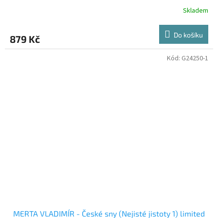
Skladem
Do košíku
879 Kč
Kód:
G24250-1
MERTA VLADIMÍR - České sny (Nejisté jistoty 1) limited