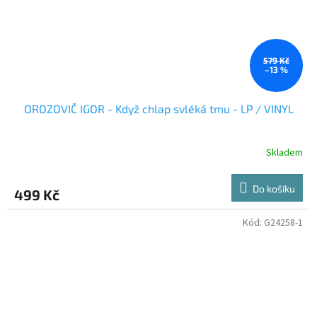
579 Kč
–13 %
OROZOVIČ IGOR - Když chlap svléká tmu - LP / VINYL
Skladem
Do košíku
499 Kč
Kód:
G24258-1