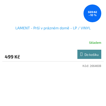
559 Kč
–10 %
LAMENT - Prší v prázném domě - LP / VINYL
Skladem
Do košíku
499 Kč
Kód:
2664608