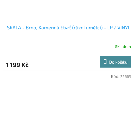
SKALA - Brno, Kamenná čtvrť (různí umělci) - LP / VINYL
Skladem
Do košíku
1 199 Kč
Kód:
22665