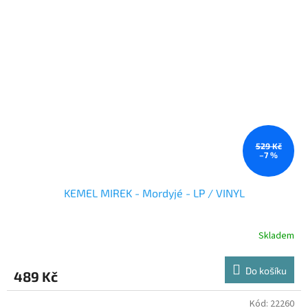
529 Kč
–7 %
KEMEL MIREK - Mordyjé - LP / VINYL
Skladem
Do košíku
489 Kč
Kód:
22260