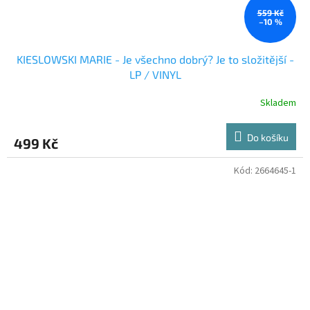
559 Kč
–10 %
KIESLOWSKI MARIE - Je všechno dobrý? Je to složitější -
LP / VINYL
Skladem
Do košíku
499 Kč
Kód:
2664645-1