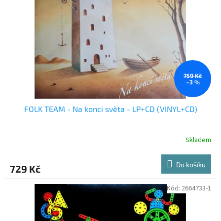
p
r
o
d
u
k
t
ů
759 Kč
–3 %
FOLK TEAM - Na konci světa - LP+CD (VINYL+CD)
Skladem
Do košíku
729 Kč
Kód:
2664733-1