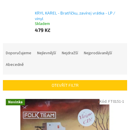
KRYL KAREL - Bratříčku, zavírej vrátka - LP /
vinyl
Skladem
479 Kč
Ř
a
Doporučujeme
Nejlevnější
Nejdražší
Nejprodávanější
z
e
Abecedně
n
í
p
OTEVŘÍT FILTR
r
o
V
Kód:
FT0151-1
Novinka
d
ý
u
p
k
i
t
s
ů