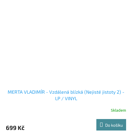
MERTA VLADIMÍR - Vzdálená blízká (Nejisté jistoty 2) -
LP / VINYL
Skladem
Do košíku
699 Kč