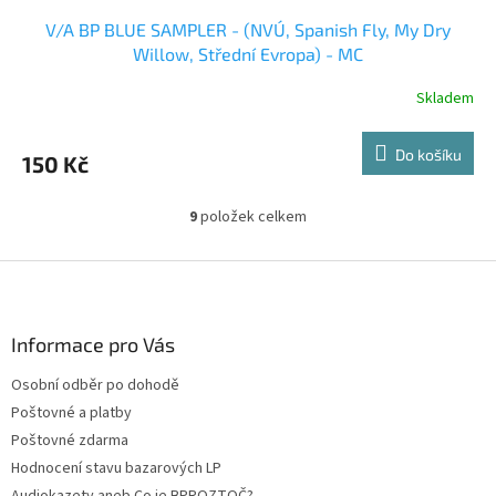
V/A BP BLUE SAMPLER - (NVÚ, Spanish Fly, My Dry
Willow, Střední Evropa) - MC
Skladem
Do košíku
150 Kč
9
položek celkem
O
v
l
Z
á
á
d
p
a
a
Informace pro Vás
c
t
í
Osobní odběr po dohodě
í
p
Poštovné a platby
r
v
Poštovné zdarma
k
Hodnocení stavu bazarových LP
y
Audiokazety aneb Co je BPROZTOČ?