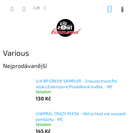
Přejít
NÁKUP
na
CZK
obsah
KOŠÍK
Various
Nejprodávanější
V/A BP GREEN SAMPLER - Znouzectnost,Psí
vojáci,Extempore,Posádková hudba, - MC
Skladem
130 Kč
CHAPRÁL CRAZY PLESK - Věčný hlad mé vousaté
pomlázky - MC
Skladem
145 Kč