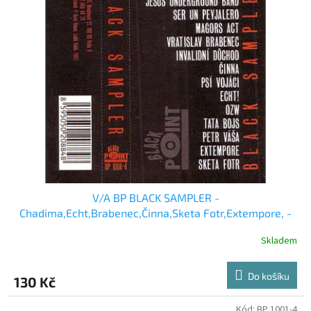
V/A BP BLACK SAMPLER -
Chadima,Echt,Brabenec,Činna,Sketa Fotr,Extempore, -
MC
Skladem
Do košíku
130 Kč
Kód:
BP 1001-4