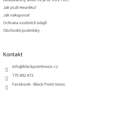
v
ý
Jak psát Heuréku?
p
Jak nakupovat
i
Ochrana osobních údajů
s
u
Obchodní podmínky
Kontakt
info
@
blackpointmusic.cz
775 692 672
Facebook - Black Point music