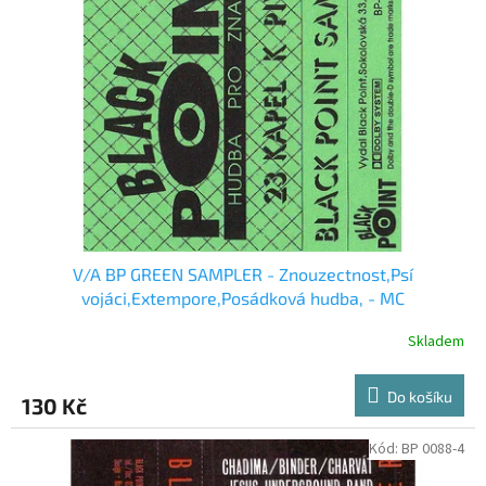
V/A BP GREEN SAMPLER - Znouzectnost,Psí
vojáci,Extempore,Posádková hudba, - MC
Skladem
Do košíku
130 Kč
Kód:
BP 0088-4