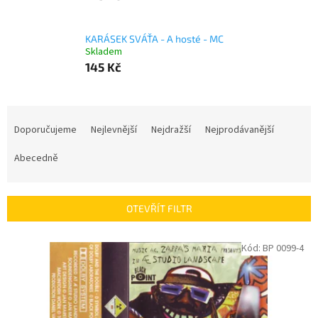
KARÁSEK SVÁŤA - A hosté - MC
Skladem
145 Kč
Ř
a
Doporučujeme
Nejlevnější
Nejdražší
Nejprodávanější
z
e
Abecedně
n
í
p
OTEVŘÍT FILTR
r
o
V
Kód:
BP 0099-4
d
ý
u
p
k
i
t
s
ů