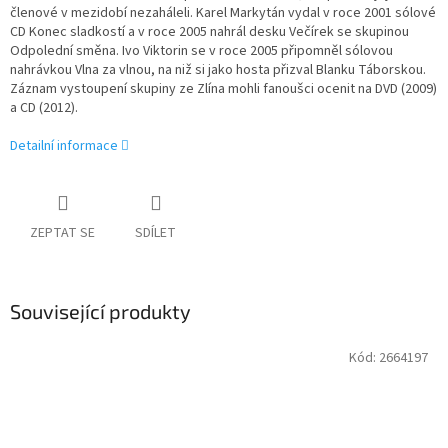
členové v mezidobí nezaháleli. Karel Markytán vydal v roce 2001 sólové
CD Konec sladkostí a v roce 2005 nahrál desku Večírek se skupinou
Odpolední směna. Ivo Viktorin se v roce 2005 připomněl sólovou
nahrávkou Vlna za vlnou, na niž si jako hosta přizval Blanku Táborskou.
Záznam vystoupení skupiny ze Zlína mohli fanoušci ocenit na DVD (2009)
a CD (2012).
Detailní informace
ZEPTAT SE
SDÍLET
Související produkty
Kód:
2664197