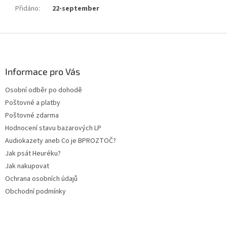
Přidáno
:
22-september
Z
á
p
a
Informace pro Vás
t
Osobní odběr po dohodě
í
Poštovné a platby
Poštovné zdarma
Hodnocení stavu bazarových LP
Audiokazety aneb Co je BPROZTOČ?
Jak psát Heuréku?
Jak nakupovat
Ochrana osobních údajů
Obchodní podmínky