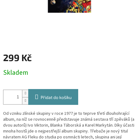
299 Kč
Měrná
Skladem
cena:
Přidat do košíku
Od vzniku zlínské skupiny v roce 1977 je to teprve třetí dlouhohrající
album, na níž se rovnocenně představuje známá sestava tří zpěváků (a
dvou autorů) Ivo Viktorin, Blanka Táborská a Karel Markytán. Díky účasti
mnoha hostů jde o nejpestřejší album skupiny. Třebaže je nový titul
návratem AG Fleku do studia po osmnácti letech, skupina ani její