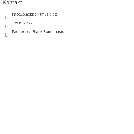
Kontakt
info
@
blackpointmusic.cz
775 692 672
Facebook - Black Point music