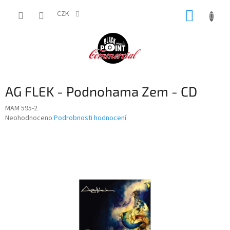
Přejít
NÁKUP
na
CZK
obsah
KOŠÍK
AG FLEK - Podnohama Zem - CD
MAM 595-2
Průměrné
Neohodnoceno
Podrobnosti hodnocení
hodnocení
produktu
je
0,0
z
5
hvězdiček.