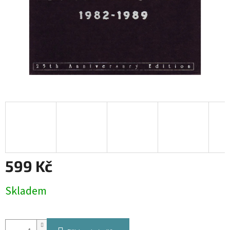
599 Kč
Měrná
Skladem
cena: