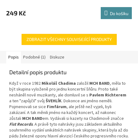
249 Kč
Do košíku
ZOBRAZIT VŠECHNY SOUVISEJÍCÍ PRODUKTY
Popis
Podobné (1)
Diskuze
Detailní popis produktu
Když v roce 1982
Mikoláš Chadima
založil
MCH BAND
, měla to
být skupina vyloženě pro jednu koncertní šňůru. Proto také
nesháněl nové muzikanty, ale domluvil se s
Pavlem Richterem
a ten "zapůjčil" svůj
ŠVEHLÍK
. Dokonce ani jméno neměli.
Pojmenovali se sice
Fimfárum
, ale ještě než vyjeli, byli
zakázaní. A tak měnili jméno na každý koncert, až nakonec
zůstali
MCH BAND
em. Vydávali si kazety na Chadimově značce
Fist Records
. A právě tyto nahrávky jsou základem aktuálního
souhrnného vydání unikátních nahrávek skupiny, která byla až do
pádu železné opony hlavní akvizicí českého progresivního rocku.