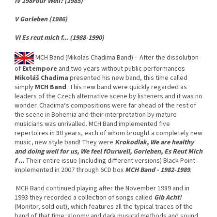
IV 198Four Well? (1985)
V Gorleben (1986)
VI Es reut mich f... (1988-1990)
MCH Band (Mikolas Chadima Band) - After the dissolution
of
Extempore
and two years without public performances
Mikoláš Chadima
presented his new band, this time called
simply
MCH Band
. This new band were quickly regarded as
leaders of the Czech alternative scene by listeners and it was no
wonder. Chadima‘s compositions were far ahead of the rest of
the scene in Bohemia and their interpretation by mature
musicians was unrivalled. MCH Band implemented five
repertoires in 80 years, each of whom brought a completely new
music, new style band! They were
Krokodlak, We are healthy
and doing well for us, We feel fOurwell, Gorleben, Es Reut Mich
f ...
Their entire issue (including different versions) Black Point
implemented in 2007 through 6CD box
MCH Band - 1982-1989
.
MCH Band continued playing after the November 1989 and in
1993 they recorded a collection of songs called
Gib Acht!
(Monitor, sold out), which features all the typical traces of the
band of that time: gloomy and dark musical methods and sound,