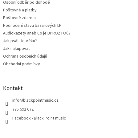
Osobní odběr po dohodě
í
Poštovné a platby
Poštovné zdarma
Hodnocení stavu bazarových LP
Audiokazety aneb Co je BPROZTOČ?
Jak psát Heuréku?
Jak nakupovat
Ochrana osobních údajů
Obchodní podmínky
Kontakt
info
@
blackpointmusic.cz
775 692 672
Facebook - Black Point music