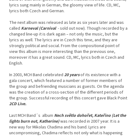
lyrics sung mainly in German, the gloomy view of life. CD, MC,
lyrics both Czech and German.
The next album was released as late as six years later and was
called
Karneval (Carnival
- sold out now). Though recorded by a
changed line-up it is dark again – not only the music, but the
lyrics as well. The lyrics are in Czech this time, and they are
strongly political and social. From the compositional point of
view this album is more interesting than the previous one,
moreover it has a great sound. CD, MC, lyrics both in Czech and
English.
In 2003,
MCH Band celebrated
20 years
of its existence with a
gala concert, which featured a number of former members of
the group and befriending musicians as guests. On the agenda
was the creation of a cross-section of the different periods of
the group. Successful recording of this concert gave Black Point
2CD Live.
Last MCH Band´s album
Nech světlo dohořet, Kateřino (Let the
lights burn out, Katherine)
was recorded in 2007 year. It is a
new way for Mikolas Chadima and his band. Lyrics are
uncompromising, Chadima reflects not only what is happening