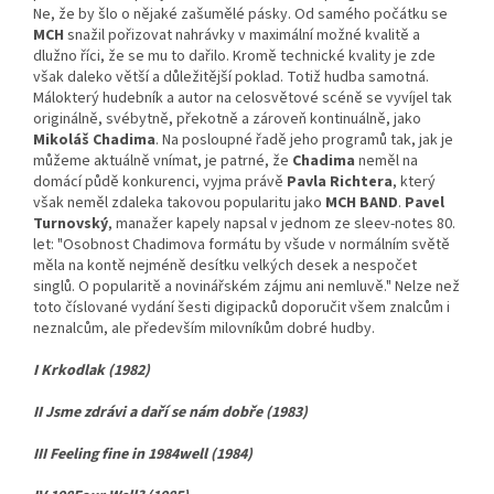
Ne, že by šlo o nějaké zašumělé pásky. Od samého počátku se
MCH
snažil pořizovat nahrávky v maximální možné kvalitě a
dlužno říci, že se mu to dařilo. Kromě technické kvality je zde
však daleko větší a důležitější poklad. Totiž hudba samotná.
Málokterý hudebník a autor na celosvětové scéně se vyvíjel tak
originálně, svébytně, překotně a zároveň kontinuálně, jako
Mikoláš Chadima
. Na posloupné řadě jeho programů tak, jak je
můžeme aktuálně vnímat, je patrné, že
Chadima
neměl na
domácí půdě konkurenci, vyjma právě
Pavla Richtera
, který
však neměl zdaleka takovou popularitu jako
MCH BAND
.
Pavel
Turnovský
, manažer kapely napsal v jednom ze sleev-notes 80.
let: "Osobnost Chadimova formátu by všude v normálním světě
měla na kontě nejméně desítku velkých desek a nespočet
singlů. O popularitě a novinářském zájmu ani nemluvě." Nelze než
toto číslované vydání šesti digipacků doporučit všem znalcům i
neznalcům, ale především milovníkům dobré hudby.
I Krkodlak (1982)
II Jsme zdrávi a daří se nám dobře (1983)
III Feeling fine in 1984well (1984)