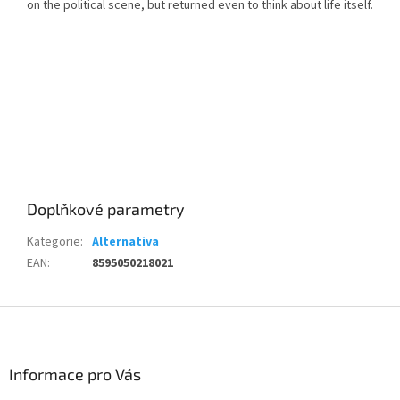
on the political scene, but returned even to think about life itself.
Doplňkové parametry
Kategorie
:
Alternativa
EAN
:
8595050218021
Z
á
p
a
Informace pro Vás
t