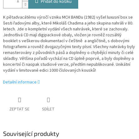
Přidat do košíku
K pětadvacátému výročí vzniku MCH BANDu (1982) vyšel luxusní box se
šesti řadovými alby, které Mikoláš Chadima a jeho skupina nahráli v 80.
letech. Jde o kompletní vydání všech nahrávek, které se zachovaly.
Jednotlivá CD mají digipackové obaly, vložen je rovněž rozsáhlý
booklet s veškerou dokumentací v češtině a angličtině, s dobovými
fotografiemi a rovněž dvojjazyčnými texty písní. Všechny nahrávky byly
remasterovány z původních pásů a doplněny o chybějící minuty či celé
skladby. Většina pořadů vychází na CD úplně poprvé, a byly doplněny o
koncertní či naopak studiové verze, předtím nepublikované. Unikátní
vydání v limitované edici 1000 číslovaných kousků!
Detailní informace
ZEPTAT SE
SDÍLET
Související produkty