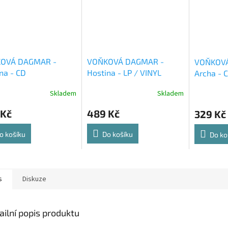
OVÁ DAGMAR -
VOŇKOVÁ DAGMAR -
VOŇKOVÁ
na - CD
Hostina - LP / VINYL
Archa - 
Skladem
Skladem
 Kč
489 Kč
329 Kč
o košíku
Do košíku
Do ko
s
Diskuze
ailní popis produktu