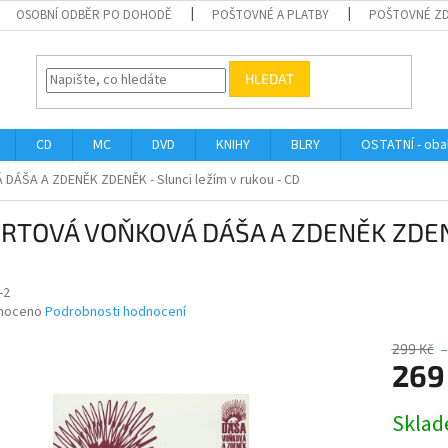
OSOBNÍ ODBĚR PO DOHODĚ
POŠTOVNÉ A PLATBY
POŠTOVNÉ Z
HLEDAT
CD
MC
DVD
KNIHY
BLRY
OSTATNÍ - obal
ŠA A ZDENĚK ZDENĚK - Slunci ležím v rukou - CD
RTOVÁ VOŇKOVÁ DÁŠA A ZDENĚK ZDENĚK
-2
né
noceno
Podrobnosti hodnocení
ní
u
299 Kč
–
269
Měrná
Skla
cena:
ek.