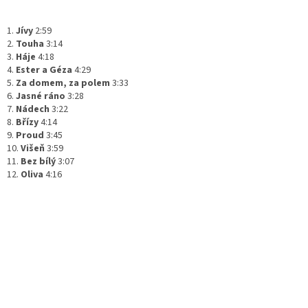
1.
Jívy
2:59
2.
Touha
3:14
3.
Háje
4:18
4.
Ester a Géza
4:29
5.
Za domem, za polem
3:33
6.
Jasné ráno
3:28
7.
Nádech
3:22
8.
Břízy
4:14
9.
Proud
3:45
10.
Višeň
3:59
11.
Bez bílý
3:07
12.
Oliva
4:16