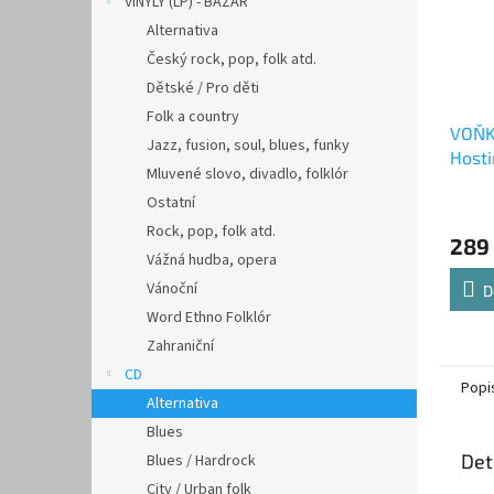
VINYLY (LP) - BAZAR
Alternativa
Český rock, pop, folk atd.
Dětské / Pro děti
Folk a country
VOŇK
Jazz, fusion, soul, blues, funky
Hosti
Mluvené slovo, divadlo, folklór
Ostatní
Rock, pop, folk atd.
289
Vážná hudba, opera
Vánoční
D
Word Ethno Folklór
Zahraniční
CD
Popi
Alternativa
Blues
Det
Blues / Hardrock
City / Urban folk