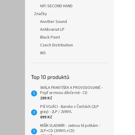
HiFi SECOND HAND
Značky
Another Sound
Antikvariat LP
Black Point
Czech Distribution
WS
Top 10 produktů
SKÁLA FRANTIŠEK A PROVODOVJANÉ -
Pojď se mnou děvče mé - CD
299 Kč
PSÍ VOJÁCI - Baroko v Čechách (2LP
gray) - 2LP / 2VINYL
899 Kč
MIŠÍK VLADIMÍR - Jednou tě potkám -
2LP+CD (2VINYL+CD)