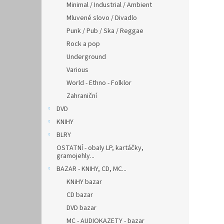
Minimal / Industrial / Ambient
Mluvené slovo / Divadlo
Punk / Pub / Ska / Reggae
Rock a pop
Underground
Various
World - Ethno - Folklor
Zahraniční
DVD
KNIHY
BLRY
OSTATNÍ - obaly LP, kartáčky,
gramojehly...
BAZAR - KNIHY, CD, MC...
KNiHY bazar
CD bazar
DVD bazar
MC - AUDIOKAZETY - bazar