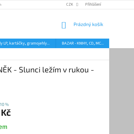
DARMA
HODNOCENÍ STAVU BAZAROVÝCH LP
CZK
Přihlášení
AUDIOKAZETY ANEB CO
NÁKUPNÍ
Prázdný košík
KOŠÍK
y LP, kartáčky, gramojehly...
BAZAR - KNIHY, CD, MC...
Kontakty
 - Slunci ležím v rukou -
10 %
 Kč
dem