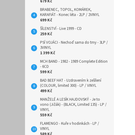
679 Kč
BRABENEC, TOPOL, KOMÁREK,
KARAFIÁT - Konec léta - 2LP / 2VINYL
699 Kč
ŠÍLENSTVÍ - Live 1999 - CD
259 Kč
PSÍ VOJÁCI - Nechoď sama do tmy - 3LP /
3VINYL
1 399 Kč
MCH BAND - 1982 - 1989 Complete Edition
- 6CD
599 Kč
BAD BEEF HAT - Uzdravením k zešílení
(COLOUR, limited 300) - LP / VINYL
499 Kč
MANŽELÉ A LESÍK HAJDOVSKÝ - Je to
vono (Jižák) - (BLACK, Limited 135) - LP /
VINYL
559 Kč
FLAMENGO - Kuře v hodinkách - LP /
VINYL
589 Kč