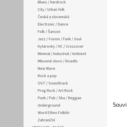
n
Blues / Hardrock
e
City / Urban folk
l
Česká a slovenská
Electronic / Dance
Folk / Šanson
Jazz / Fusion / Funk / Soul
Kytarovky / HC / Crossover
Minimal / Industrial / Ambient
Mluvené slovo / Divadlo
New Wave
Rock a pop
OST / Soundtrack
Prog Rock / Art Rock
Punk / Pub / Ska / Reggae
Souvi
Underground
Word Ethno Folklór
Zahraniční