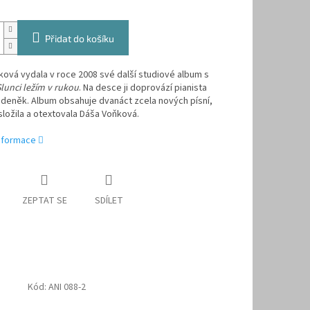
Přidat do košíku
ová vydala v roce 2008 své další studiové album s
lunci ležím v rukou
. Na desce ji doprovází pianista
deněk. Album obsahuje dvanáct zcela nových písní,
ložila a otextovala Dáša Voňková.
informace
ZEPTAT SE
SDÍLET
Kód:
ANI 088-2