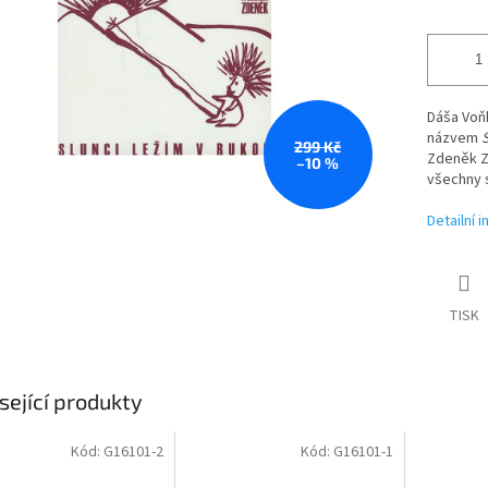
Dáša Voňk
názvem
S
299 Kč
Zdeněk Z
–10 %
všechny s
Detailní 
TISK
sející produkty
Kód:
G16101-2
Kód:
G16101-1