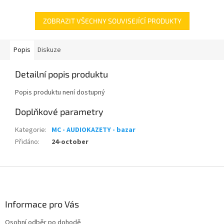
ZOBRAZIT VŠECHNY SOUVISEJÍCÍ PRODUKTY
Popis
Diskuze
Detailní popis produktu
Popis produktu není dostupný
Doplňkové parametry
Kategorie
:
MC - AUDIOKAZETY - bazar
Přidáno
:
24-october
Z
á
p
a
Informace pro Vás
t
Osobní odběr po dohodě