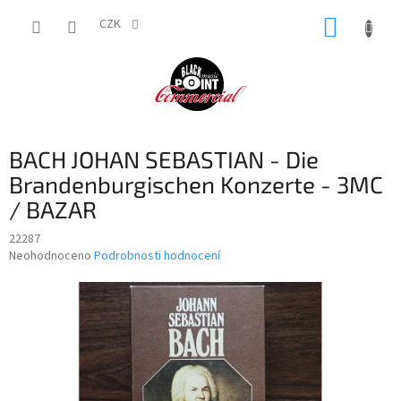
Přejít
NÁKUP
na
CZK
obsah
KOŠÍK
BACH JOHAN SEBASTIAN - Die
Brandenburgischen Konzerte - 3MC
/ BAZAR
22287
Průměrné
Neohodnoceno
Podrobnosti hodnocení
hodnocení
produktu
je
0,0
z
5
hvězdiček.