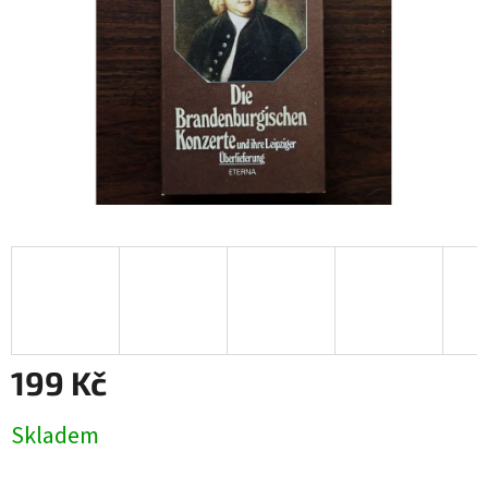
199 Kč
Měrná
Skladem
cena: