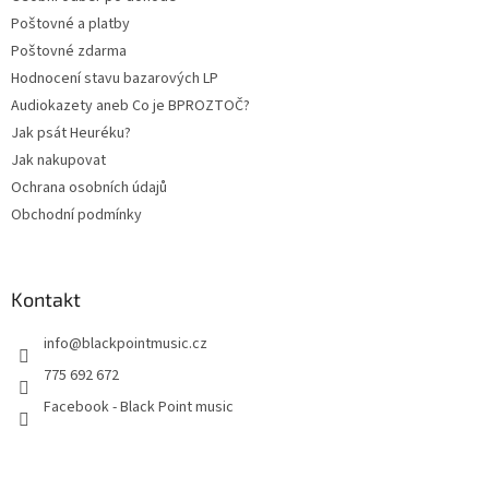
í
Poštovné a platby
Poštovné zdarma
Hodnocení stavu bazarových LP
Audiokazety aneb Co je BPROZTOČ?
Jak psát Heuréku?
Jak nakupovat
Ochrana osobních údajů
Obchodní podmínky
Kontakt
info
@
blackpointmusic.cz
775 692 672
Facebook - Black Point music