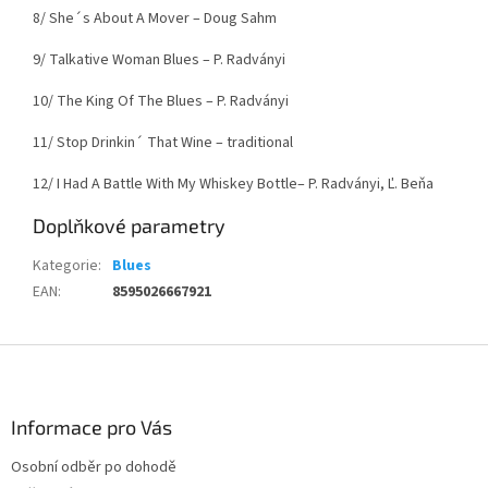
8/ She´s About A Mover – Doug Sahm
9/ Talkative Woman Blues – P. Radványi
10/ The King Of The Blues – P. Radványi
11/ Stop Drinkin´ That Wine – traditional
12/ I Had A Battle With My Whiskey Bottle– P. Radványi, Ľ. Beňa
Doplňkové parametry
Kategorie
:
Blues
EAN
:
8595026667921
Z
á
p
a
Informace pro Vás
t
Osobní odběr po dohodě
í