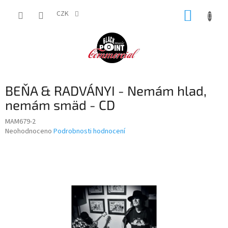
Přejít
NÁKUP
na
CZK
obsah
KOŠÍK
BEŇA & RADVÁNYI - Nemám hlad,
nemám smäd - CD
MAM679-2
Průměrné
Neohodnoceno
Podrobnosti hodnocení
hodnocení
produktu
je
0,0
z
5
hvězdiček.