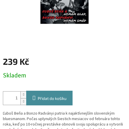
239 Kč
Měrná
Skladem
cena:
Přidat do košíku
Ľuboš Beňa a Bonzo Radványi patria k najaktívnejším slovenským
bluesmanom. Počas uplynulých šiestich mesiacov od februára tohto
roka, keď po 10-ročnej prestávke obnovili svoju spoluprácu a vytvorili