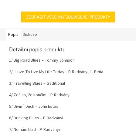
ZOBRAZIT VŠECHNY SOUVISEJÍCÍ PRODUKTY
Popis
Diskuze
Detailní popis produktu
1/ Big Road Blues – Tommy Johnson
2/ I Love To Live My Life Today – P. Radványi, Ľ. Beňa
3/ Travelling Blues – traditional
4/ Zdá sa, že končím – P. Radványi
5/ Divin´ Duck – John Estes
6/ Drinking Blues – P. Radványi
7/ Nemám hlad – P. Radványi