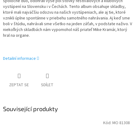
spoločné duo, odohrali vyše pol stovky festivalových a klubových
vystúpení na Slovensku i v Čechách. Tento album obsahuje skladby,
ktoré mali najväčšiu odozvu na našich vystúpeniach, ale aj tie, ktoré
vznikli úplne spontánne v priebehu samotného nahrávania. Aj keď sme
boli v štúdiu, nahrávali sme všetko na jeden záťah, v podstate naživo. V
niekoľkých skladbách nám vypomohol náš priateľ Mike Kramár, ktorý
hral na organe.
Detailní informace
ZEPTAT SE
SDÍLET
Související produkty
Kód:
MO 81308