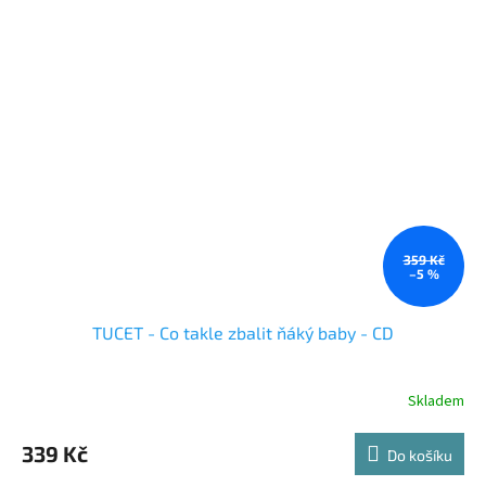
359 Kč
–5 %
TUCET - Co takle zbalit ňáký baby - CD
Skladem
339 Kč
Do košíku