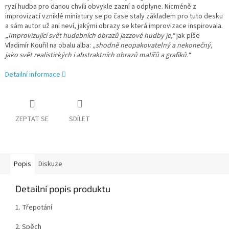
ryzí hudba pro danou chvíli obvykle zazní a odplyne. Nicméně z
improvizací vzniklé miniatury se po čase staly základem pro tuto desku
a sám autor už ani neví, jakými obrazy se která improvizace inspirovala.
„Improvizující svět hudebních obrazů jazzové hudby je,“
jak píše
Vladimír Kouřil na obalu alba:
„shodně neopakovatelný a nekonečný,
jako svět realistických i abstraktních obrazů malířů a grafiků.“
Detailní informace
ZEPTAT SE
SDÍLET
Popis
Diskuze
Detailní popis produktu
1. Třepotání
2. Spěch