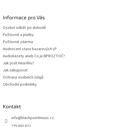
á
p
a
Informace pro Vás
t
Osobní odběr po dohodě
í
Poštovné a platby
Poštovné zdarma
Hodnocení stavu bazarových LP
Audiokazety aneb Co je BPROZTOČ?
Jak psát Heuréku?
Jak nakupovat
Ochrana osobních údajů
Obchodní podmínky
Kontakt
info
@
blackpointmusic.cz
775 692 672