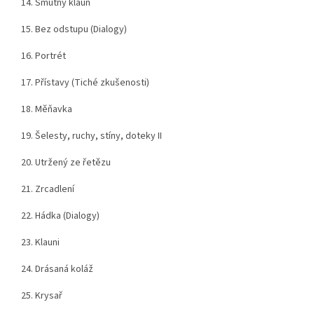
14. Smutný klaun
15. Bez odstupu (Dialogy)
16. Portrét
17. Přístavy (Tiché zkušenosti)
18. Měňavka
19. Šelesty, ruchy, stíny, doteky II
20. Utržený ze řetězu
21. Zrcadlení
22. Hádka (Dialogy)
23. Klauni
24. Drásaná koláž
25. Krysař