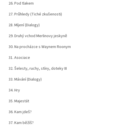
26. Pod tlakem
27. Průhledy (Tiché zkušenosti)
28. Míjení (Dialogy)
29. Druhý vchod Merlinovy jeskyně
30. Na procházce s Waynem Roonym
31. Asociace
32. Šelesty, ruchy, stíny, doteky III
33. Mávání (Dialogy)
34. Hry
35. Majestát
36. Kam jdeš?
37. Kam běžíš?