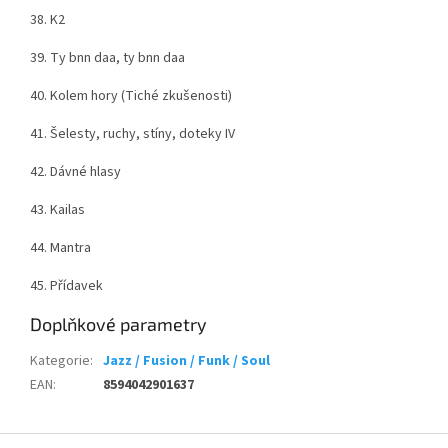
38. K2
39. Ty bnn daa, ty bnn daa
40. Kolem hory (Tiché zkušenosti)
41. Šelesty, ruchy, stíny, doteky IV
42. Dávné hlasy
43. Kailas
44. Mantra
45. Přídavek
Doplňkové parametry
Kategorie
:
Jazz / Fusion / Funk / Soul
EAN
:
8594042901637
Z