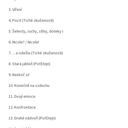
3. Víření
4. Pocit (Tiché zkušenosti)
5. Šelesty, ruchy, stíny, doteky I
6. Nicole? / Nicole!
7. ... a odešla (Tiché zkušenosti)
8. Stará jabloň (Potštejn)
9. Naskoč si!
10. Konečně na vzduchu
11. Dvojí emoce
12. Konfrontace
13. Druhé nádvoří (Potštejn)