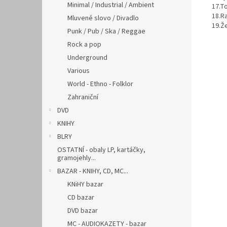
Minimal / Industrial / Ambient
17.To
18.Ra
Mluvené slovo / Divadlo
19.Ž
Punk / Pub / Ska / Reggae
Rock a pop
Underground
Various
World - Ethno - Folklor
Zahraniční
DVD
KNIHY
BLRY
OSTATNÍ - obaly LP, kartáčky,
gramojehly...
BAZAR - KNIHY, CD, MC...
KNiHY bazar
CD bazar
DVD bazar
MC - AUDIOKAZETY - bazar