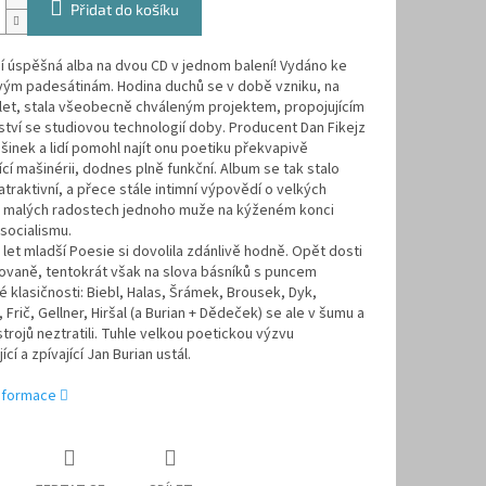
Přidat do košíku
í úspěšná alba na dvou CD v jednom balení! Vydáno ke
ým padesátinám. Hodina duchů se v době vzniku, na
 let, stala všeobecně chváleným projektem, propojujícím
ství se studiovou technologií doby. Producent Dan Fikejz
šinek a lidí pomohl najít onu poetiku překvapivě
cí mašinérii, dodnes plně funkční. Album se tak stalo
traktivní, a přece stále intimní výpovědí o velkých
 i malých radostech jednoho muže na kýženém konci
socialismu.
 let mladší Poesie si dovolila zdánlivě hodně. Opět dosti
kovaně, tentokrát však na slova básníků s puncem
 klasičnosti: Biebl, Halas, Šrámek, Brousek, Dyk,
 Frič, Gellner, Hiršal (a Burian + Dědeček) se ale v šumu a
strojů neztratili. Tuhle velkou poetickou výzvu
cí a zpívající Jan Burian ustál.
informace