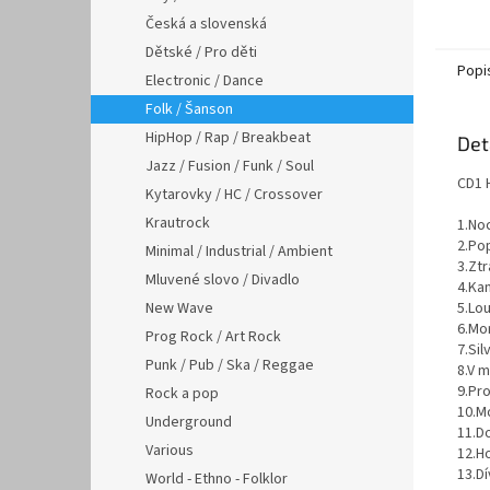
Česká a slovenská
Dětské / Pro děti
Popi
Electronic / Dance
Folk / Šanson
HipHop / Rap / Breakbeat
Det
Jazz / Fusion / Funk / Soul
CD1 
Kytarovky / HC / Crossover
Krautrock
1.Noc
2.Pop
Minimal / Industrial / Ambient
3.Zt
Mluvené slovo / Divadlo
4.Ka
New Wave
5.Lo
6.Mo
Prog Rock / Art Rock
7.Sil
Punk / Pub / Ska / Reggae
8.V 
9.Pr
Rock a pop
10.M
Underground
11.Do
Various
12.H
13.D
World - Ethno - Folklor