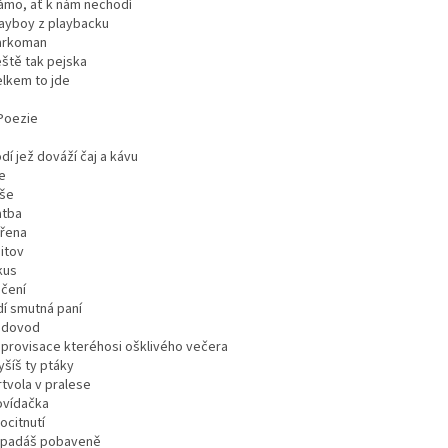
ámo, ať k nám nechodí
layboy z playbacku
arkoman
eště tak pejska
elkem to jde
Poezie
odí jež dováží čaj a kávu
e
rše
atba
ařena
itov
kus
učení
dí smutná paní
odovod
mprovisace kteréhosi ošklivého večera
yšíš ty ptáky
rtvola v pralese
ovídačka
ocitnutí
ypadáš pobaveně