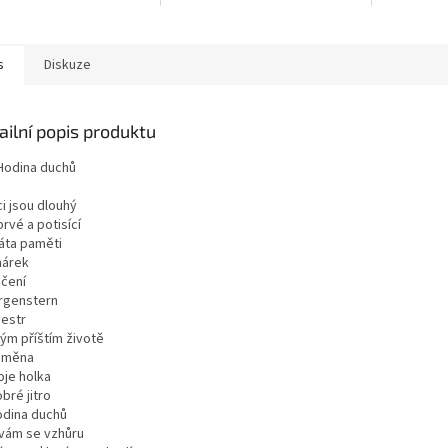
s
Diskuze
ailní popis produktu
Hodina duchů
i jsou dlouhý
rvé a potisící
ráta paměti
nárek
učení
rgenstern
vestr
mým příštím životě
oměna
oje holka
bré jitro
odina duchů
ívám se vzhůru