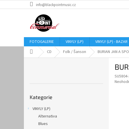
Přejít
info@blackpointmusic.cz
na
obsah
FOTOGALERIE
VINYLY (LP)
VINYLY (LP) - BAZAR
Domů
CD
Folk / Šanson
BURIAN JAN A SPOL
P
BUR
o
s
SU5804-
t
Průměr
Neohod
r
hodnoce
Přeskočit
a
produkt
Kategorie
kategorie
je
n
0,0
n
VINYLY (LP)
z
í
5
Alternativa
p
hvězdič
a
Blues