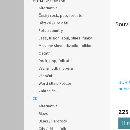
VINYLY (LP) - BAZAR
Alternativa
Český rock, pop, folk atd.
Dětské / Pro děti
Souvi
Folk a country
Jazz, fusion, soul, blues, funky
Mluvené slovo, divadlo, folklór
Ostatní
Rock, pop, folk atd.
Vážná hudba, opera
Vánoční
BURIA
Word Ethno Folklór
nebe 
Zahraniční
CD
Alternativa
225
Blues
Blues / Hardrock
D
City / Urban folk