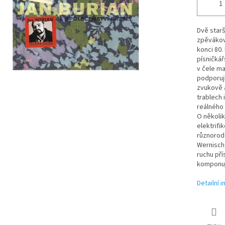
Dvě starš
zpěvákov
konci 80.
písničkář
v čele ma
podporují
zvukově a
trablech
reálného 
O několik
elektrifi
různorodé
Wernisch,
ruchu pří
komponují
Detailní 