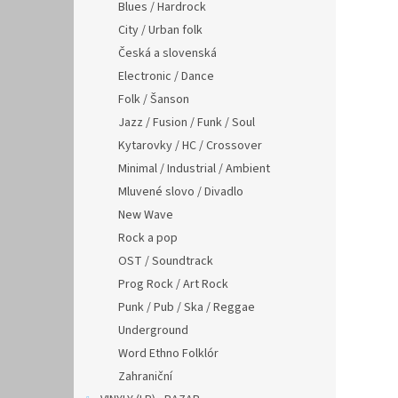
n
Blues / Hardrock
e
City / Urban folk
l
Česká a slovenská
Electronic / Dance
Folk / Šanson
Jazz / Fusion / Funk / Soul
Kytarovky / HC / Crossover
Minimal / Industrial / Ambient
Mluvené slovo / Divadlo
New Wave
Rock a pop
OST / Soundtrack
Prog Rock / Art Rock
Punk / Pub / Ska / Reggae
Underground
Word Ethno Folklór
Zahraniční