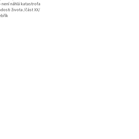
 není náhlá katastrofa
dosti života /část XX/
ebřík