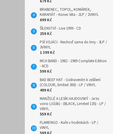
679 Kč
BRABENEC, TOPOL, KOMÁREK,
KARAFIÁT - Konec léta - 2LP / 2VINYL
699 Kč
ŠÍLENSTVÍ - Live 1999 - CD
259 Kč
PSÍ VOJÁCI - Nechoď sama do tmy - 3LP /
3VINYL
1 399 Kč
MCH BAND - 1982 - 1989 Complete Edition
- 6CD
599 Kč
BAD BEEF HAT - Uzdravením k zešílení
(COLOUR, limited 300) - LP / VINYL
499 Kč
MANŽELÉ A LESÍK HAJDOVSKÝ - Je to
vono (Jižák) - (BLACK, Limited 135) - LP /
VINYL
559 Kč
FLAMENGO - Kuře v hodinkách - LP /
VINYL
589 Kč