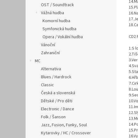
14.M
OST / Soundtrack
15.P
Vážná hudba
16.N
17.J
Komorní hudba
18.C
Symfonická hudba
CD2 
Opera / Vokální hudba
Vánoční
1.S l
Zahraniční
2.Tiš
3.Ve
MC
4.Sv
Alternativa
5.St
Blues / Hardrock
6.Hřb
7.Cir
Classic
8.Lo
Česká a slovenská
9.Se
Dětské / Pro děti
10.V
11.I
Electronic / Dance
12.Sl
Folk / Šanson
13.M
14.P
Jazz, Fusion, Funky, Soul
15.Pr
Kytarovky / HC / Crossover
16.V