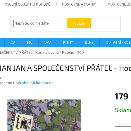
OSOBNÍ ODBĚR PO DOHODĚ
POŠTOVNÉ A PLATBY
POŠTOVNÉ Z
HLEDAT
CD
MC
DVD
KNIHY
BLRY
OSTATNÍ - obal
EČENSTVÍ PŘÁTEL - Hodina duchů / Poesie - 2CD
IAN JAN A SPOLEČENSTVÍ PŘÁTEL - Hodi
2
né
noceno
Podrobnosti hodnocení
ní
179
u
Měrná
Skla
cena:
ek.