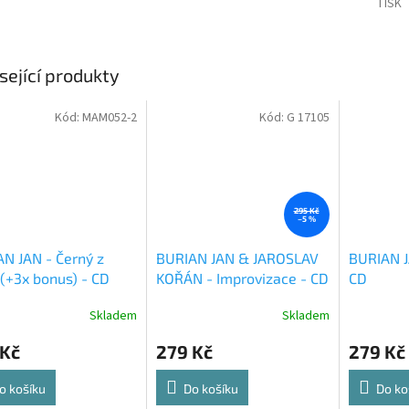
TISK
sející produkty
Kód:
MAM052-2
Kód:
G 17105
295 Kč
–5 %
N JAN - Černý z
BURIAN JAN & JAROSLAV
BURIAN J
(+3x bonus) - CD
KOŘÁN - Improvizace - CD
CD
Skladem
Skladem
 Kč
279 Kč
279 Kč
o košíku
Do košíku
Do ko