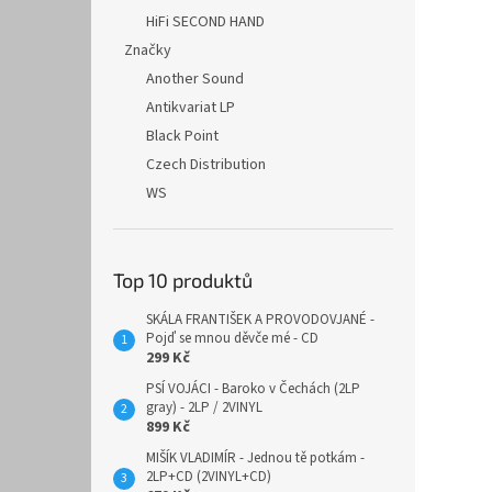
HiFi SECOND HAND
Značky
Another Sound
Antikvariat LP
Black Point
Czech Distribution
WS
Top 10 produktů
SKÁLA FRANTIŠEK A PROVODOVJANÉ -
Pojď se mnou děvče mé - CD
299 Kč
PSÍ VOJÁCI - Baroko v Čechách (2LP
gray) - 2LP / 2VINYL
899 Kč
MIŠÍK VLADIMÍR - Jednou tě potkám -
2LP+CD (2VINYL+CD)