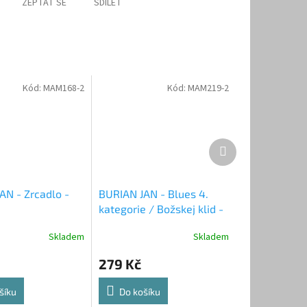
ZEPTAT SE
SDÍLET
Kód:
MAM168-2
Kód:
MAM219-2
Další
produkt
AN - Zrcadlo -
BURIAN JAN - Blues 4.
kategorie / Božskej klid -
2CD
Skladem
Skladem
279 Kč
šíku
Do košíku