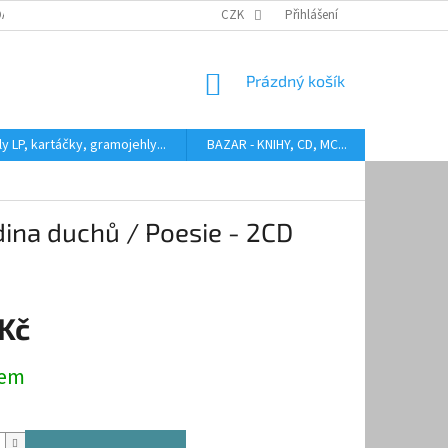
DARMA
HODNOCENÍ STAVU BAZAROVÝCH LP
CZK
Přihlášení
AUDIOKAZETY ANEB CO
NÁKUPNÍ
Prázdný košík
KOŠÍK
y LP, kartáčky, gramojehly...
BAZAR - KNIHY, CD, MC...
Kontakty
na duchů / Poesie - 2CD
 Kč
dem