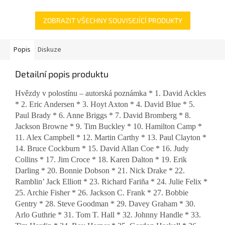
ZOBRAZIT VŠECHNY SOUVISEJÍCÍ PRODUKTY
Popis
Diskuze
Detailní popis produktu
Hvězdy v polostínu – autorská poznámka * 1. David Ackles
* 2. Eric Andersen * 3. Hoyt Axton * 4. David Blue * 5.
Paul Brady * 6. Anne Briggs * 7. David Bromberg * 8.
Jackson Browne * 9. Tim Buckley * 10. Hamilton Camp *
11. Alex Campbell * 12. Martin Carthy * 13. Paul Clayton *
14. Bruce Cockburn * 15. David Allan Coe * 16. Judy
Collins * 17. Jim Croce * 18. Karen Dalton * 19. Erik
Darling * 20. Bonnie Dobson * 21. Nick Drake * 22.
Ramblin’ Jack Elliott * 23. Richard Fariña * 24. Julie Felix *
25. Archie Fisher * 26. Jackson C. Frank * 27. Bobbie
Gentry * 28. Steve Goodman * 29. Davey Graham * 30.
Arlo Guthrie * 31. Tom T. Hall * 32. Johnny Handle * 33.