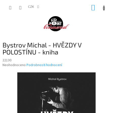
Přejít
NÁKUP
na
CZK
obsah
KOŠÍK
Bystrov Michal - HVĚZDY V
POLOSTÍNU - kniha
22130
Průměrné
Neohodnoceno
Podrobnosti hodnocení
hodnocení
produktu
je
0,0
z
5
hvězdiček.