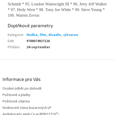
Schmidt * 95. Loudon Wainwright III * 96. Jerry Jeff Walker
* 97. Hedy West * 98. Tony Joe White * 99. Steve Young *
100. Warren Zevon
Doplňkové parametry
Kategorie
:
Hudba, film, divadlo, výtvarno
EAN
:
9788074927126
Přidáno
:
24-september
Z
á
p
a
Informace pro Vás
t
Osobní odběr po dohodě
í
Poštovné a platby
Poštovné zdarma
Hodnocení stavu bazarových LP
Audiokazety aneb Co je BPROZTOČ?