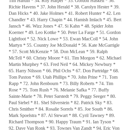
Tim Hardin * 34. Roy Harper * 35. Gordon Haskell * 36.
Richie Havens * 37. John Herald * 38. Carolyn Hester * 39.
Dan Hicks * 40. Jake Holmes * 41. Robert Hunter * 42. Len
Chandler * 43. Harry Chapin * 44. Hamish Imlach * 45. Bert
Jansch * 46. Wizz Jones * 47. Si Kahn * 48. Spider John
Koerner * 49. Leo Kottke * 50. Peter La Farge * 51. Gordon
Lightfoot * 52. Nick Lowe * 53. Ewan MacColl * 54. John
Martyn * 55. Country Joe McDonald * 56. Kate McGarrigle
* 57. Scott McKenzie * 58. Don McLean * 59. Ralph
McTell * 60. Christy Moore * 61. Tim Morgon * 62. Michael
Martin Murphey * 63. Fred Neil * 64. Mickey Newbury *
65. Harry Nilsson * 66. Phil Ochs * 67. Don Partridge * 68.
Tom Paxton * 69. Utah Phillips * 70. John Prine * 71. Tom
Rapp * 72. John Renbourn * 73. Billy Roberts * 74. Tim
Rose * 75. Tom Rush * 76. Melanie Safka * 77. Buffy
Sainte-Marie * 78. Peter Sarstedt * 79. Peggy Seeger * 80.
Paul Siebel * 81. Shel Silverstein * 82. Patrick Sky * 83.
Chris Smither * 84. Rosalie Sorrels * 85. Joe South * 86.
Mark Spoelstra * 87. Al Stewart * 88. Cyril Tawney * 89.
Richard Thompson * 90. Happy Traum * 91. Ian Tyson *
92. Dave Van Ronk * 93. Townes Van Zandt * 94. Eric Von