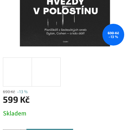
690 Kč
–13 %
690 Kč
–13 %
599 Kč
Měrná
Skladem
cena: