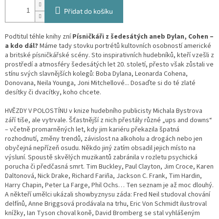
Přidat do košíku
Podtitul téhle knihy zní
Písničkáři z šedesátých aneb Dylan, Cohen –
a kdo dál?
Máme tady stovku portrétů kultovních osobností americké
a britské písničkářské scény. Sto inspirativních hudebníků, kteří vzešli z
prostředí a atmosféry šedesátých let 20. století, přesto však zůstali ve
stínu svých slavnějších kolegů: Boba Dylana, Leonarda Cohena,
Donovana, Neila Younga, Joni Mitchellové... Dosaďte si do té zlaté
desítky či dvacítky, koho chcete.
HVĚZDY V POLOSTÍNU v knize hudebního publicisty Michala Bystrova
září tiše, ale vytrvale. Šťastnější z nich přestály různé „ups and downs“
– včetně promarněných let, kdy jim kariéru překazila špatná
rozhodnutí, změny trendů, závislost na alkoholu a drogách nebo jen
obyčejná nepřízeň osudu. Někdo jiný zatím obsadil jejich místo na
výsluní. Spoustě skvělých muzikantů zabránila v rozletu psychická
porucha či předčasná smrt. Tim Buckley, Paul Clayton, Jim Croce, Karen
Daltonová, Nick Drake, Richard Fariña, Jackson C. Frank, Tim Hardin,
Harry Chapin, Peter La Farge, Phil Ochs… Ten seznam je až moc dlouhý.
A někteří umělci ukázali showbyznysu záda: Fred Neil studoval chování
delfínů, Anne Briggsová prodávala na trhu, Eric Von Schmidt ilustroval
knížky, Ian Tyson choval koně, David Bromberg se stal vyhlášeným