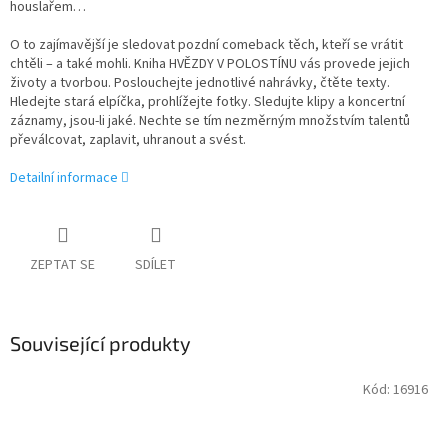
houslařem…
O to zajímavější je sledovat pozdní comeback těch, kteří se vrátit
chtěli – a také mohli. Kniha HVĚZDY V POLOSTÍNU vás provede jejich
životy a tvorbou. Poslouchejte jednotlivé nahrávky, čtěte texty.
Hledejte stará elpíčka, prohlížejte fotky. Sledujte klipy a koncertní
záznamy, jsou-li jaké. Nechte se tím nezměrným množstvím talentů
převálcovat, zaplavit, uhranout a svést.
Detailní informace
ZEPTAT SE
SDÍLET
Související produkty
Kód:
16916