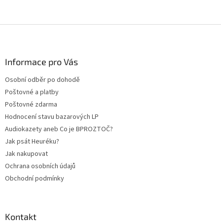
Z
á
p
a
Informace pro Vás
t
Osobní odběr po dohodě
í
Poštovné a platby
Poštovné zdarma
Hodnocení stavu bazarových LP
Audiokazety aneb Co je BPROZTOČ?
Jak psát Heuréku?
Jak nakupovat
Ochrana osobních údajů
Obchodní podmínky
Kontakt