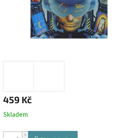
459 Kč
Měrná
Skladem
cena: