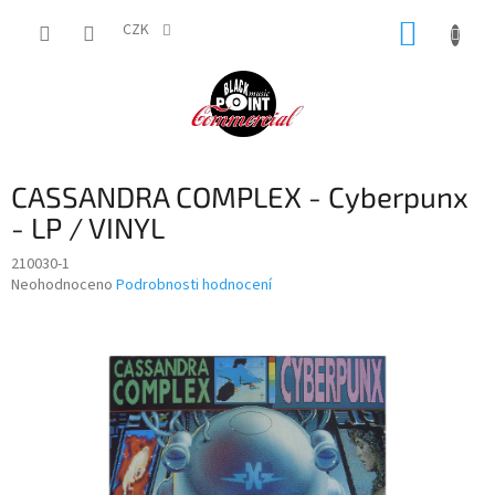
Přejít
NÁKUP
na
CZK
obsah
KOŠÍK
CASSANDRA COMPLEX - Cyberpunx
- LP / VINYL
210030-1
Průměrné
Neohodnoceno
Podrobnosti hodnocení
hodnocení
produktu
je
0,0
z
5
hvězdiček.