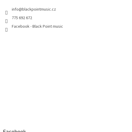
info
@
blackpointmusic.cz
775 692 672
Facebook - Black Point music
Facebook