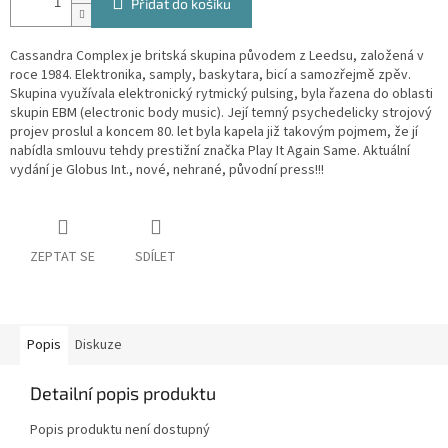
Přidat do košíku
Cassandra Complex je britská skupina původem z Leedsu, založená v
roce 1984. Elektronika, samply, baskytara, bicí a samozřejmě zpěv.
Skupina využívala elektronický rytmický pulsing, byla řazena do oblasti
skupin EBM (electronic body music). Její temný psychedelicky strojový
projev proslul a koncem 80. let byla kapela již takovým pojmem, že jí
nabídla smlouvu tehdy prestižní značka Play It Again Same. Aktuální
vydání je Globus Int., nové, nehrané, původní press!!!
ZEPTAT SE
SDÍLET
Popis
Diskuze
Detailní popis produktu
Popis produktu není dostupný