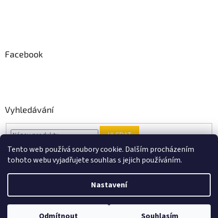
Facebook
Vyhledávání
HLEDAT
Tento web používá soubory cookie. Dalším procházením
tohoto webu vyjadřujete souhlas s jejich používáním.
Vytvořil Shoptet
Nastavení
Copyright 2026
Black Point music
. Všechna práva vyhrazena.
Odmítnout
Souhlasím
Upravit nastavení cookies