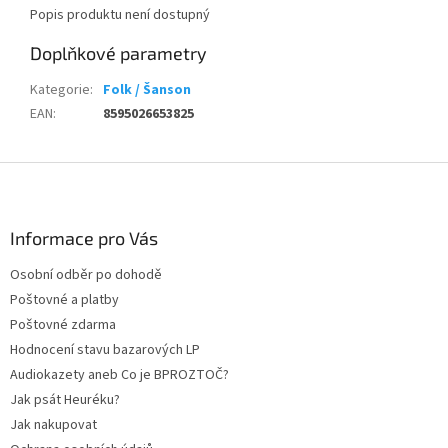
Popis produktu není dostupný
Doplňkové parametry
Kategorie
:
Folk / Šanson
EAN
:
8595026653825
Z
á
p
a
Informace pro Vás
t
Osobní odběr po dohodě
í
Poštovné a platby
Poštovné zdarma
Hodnocení stavu bazarových LP
Audiokazety aneb Co je BPROZTOČ?
Jak psát Heuréku?
Jak nakupovat