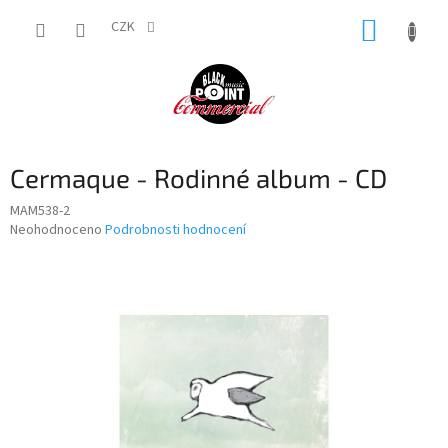
Přejít
NÁKUP
na
CZK
obsah
KOŠÍK
Cermaque - Rodinné album - CD
MAM538-2
Průměrné
Neohodnoceno
Podrobnosti hodnocení
hodnocení
produktu
je
0,0
z
5
hvězdiček.