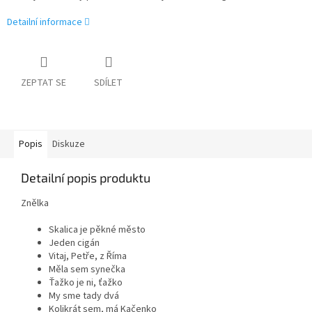
Detailní informace
ZEPTAT SE
SDÍLET
Popis
Diskuze
Detailní popis produktu
Znělka
Skalica je pěkné město
Jeden cigán
Vitaj, Petře, z Říma
Měla sem synečka
Ťažko je ni, ťažko
My sme tady dvá
Kolikrát sem, má Kačenko