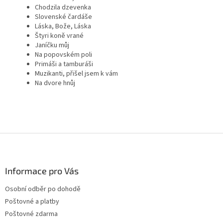
Chodzila dzevenka
Slovenské čardáše
Láska, Bože, Láska
Štyri koně vrané
Janíčku můj
Na popovském poli
Primáši a tamburáši
Muzikanti, přišel jsem k vám
Na dvore hnůj
Z
á
p
a
Informace pro Vás
t
Osobní odběr po dohodě
í
Poštovné a platby
Poštovné zdarma