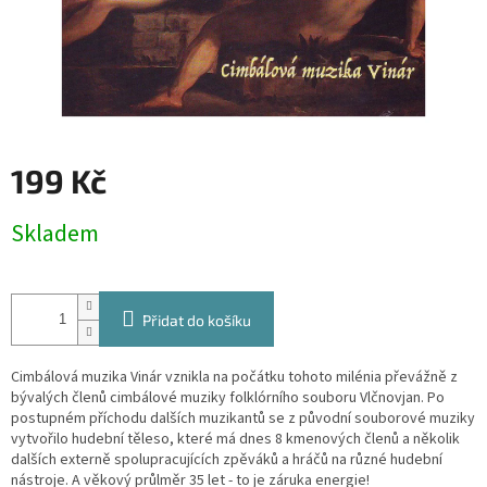
199 Kč
Měrná
Skladem
cena:
Přidat do košíku
Cimbálová muzika Vinár vznikla na počátku tohoto milénia převážně z
bývalých členů cimbálové muziky folklórního souboru Vlčnovjan. Po
postupném příchodu dalších muzikantů se z původní souborové muziky
vytvořilo hudební těleso, které má dnes 8 kmenových členů a několik
dalších externě spolupracujících zpěváků a hráčů na různé hudební
nástroje. A věkový průlměr 35 let - to je záruka energie!