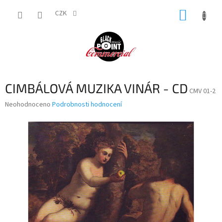
Přejít
NÁKUP
na
CZK
obsah
KOŠÍK
CIMBÁLOVÁ MUZIKA VINÁR - CD
CMV 01-2
Průměrné
Neohodnoceno
Podrobnosti hodnocení
hodnocení
produktu
je
0,0
z
5
hvězdiček.