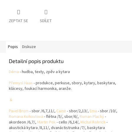
ZEPTAT SE
SDÍLET
Popis
Diskuze
Detailní popis produktu
Déma
- hudba, texty, zpěv a kytara
Přemysl Haas
- produkce, perkuse, sbory, kytary, baskytara,
klácesy, foukací harmonika, aranže.
&
Pavel Brom
- sbor /6,7,11/,
Caine
- sbor/2,13/,
Ema
- sbor /10/,
Romana Kohoutová
- flétna /5/, sbor/6/,
Roman Plachý
-
akordeon /6,7/,
Martin
Pok
- cello /6,14/,
Michal Rohrich
-
akustická kytara /8,11/, dvanáctistrunka /7/, baskytara