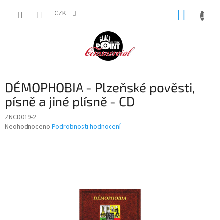
Přejít
NÁKUP
na
CZK
obsah
KOŠÍK
DÉMOPHOBIA - Plzeňské pověsti,
písně a jiné plísně - CD
ZNCD019-2
Průměrné
Neohodnoceno
Podrobnosti hodnocení
hodnocení
produktu
je
0,0
z
5
hvězdiček.