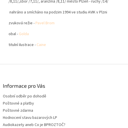
/8,11/,sbor /7,11/, aranžmá /8,11/ město Plzeň - ruchy /14/
nahráno a smícháno na podzim 1994 ve studiu AVIK v Plzni
zvuková režie -
Pavel Brom
obal -
Golda
titulní ilustrace -
Caine
Z
á
p
a
Informace pro Vás
t
Osobní odběr po dohodě
í
Poštovné a platby
Poštovné zdarma
Hodnocení stavu bazarových LP
Audiokazety aneb Co je BPROZTOČ?