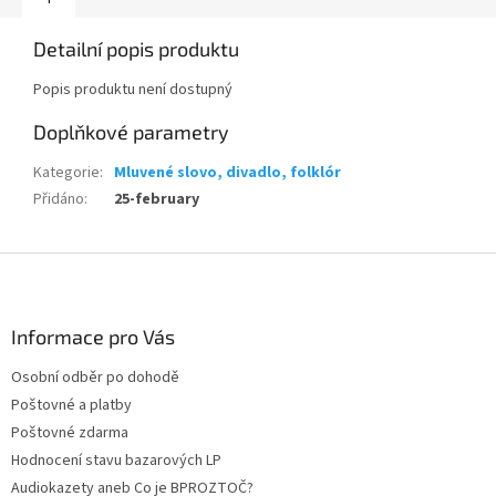
Detailní popis produktu
Popis produktu není dostupný
Doplňkové parametry
Kategorie
:
Mluvené slovo, divadlo, folklór
Přidáno
:
25-february
Z
á
p
a
Informace pro Vás
t
Osobní odběr po dohodě
í
Poštovné a platby
Poštovné zdarma
Hodnocení stavu bazarových LP
Audiokazety aneb Co je BPROZTOČ?