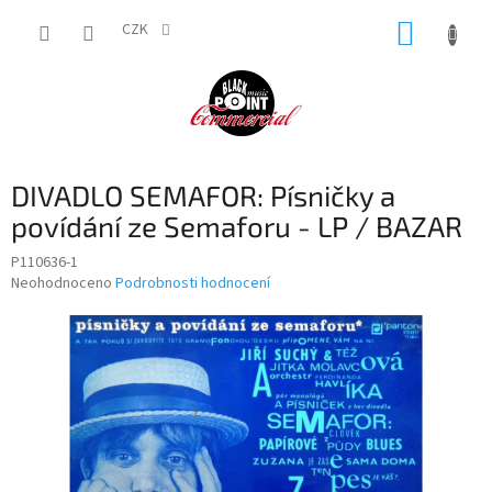
Přejít
NÁKUP
na
CZK
obsah
KOŠÍK
DIVADLO SEMAFOR: Písničky a
povídání ze Semaforu - LP / BAZAR
P110636-1
Průměrné
Neohodnoceno
Podrobnosti hodnocení
hodnocení
produktu
je
0,0
z
5
hvězdiček.