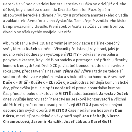
Herecká a vůbec divadelní kariéra Jaroslava Duška se odvíjí již od jeho
dětsví, kdy chodil za otcem do Divadla Semafor. Později sám
absolvoval herecké a divadelní kurzy u profesora amatérského divadla
a zakladatele Semaforu Ivana Vyskočila. Tam zřejmě vznikla jeho láska
k improvizačnímu divadlu. První soubor Vizita založil s Janem Bornou,
divadlo se však rychle vyvíjelo. Viz níže.
Album obsahuje dvě CD. Na prvním je improvizace Další nekonečný
svět, kterou
Dušek
s oběma
Vitouši
představují styl hraní, jaký je
možno vidět dodnes při vystoupení
VIZITY
– odvázané verbální a
pohybové kreace, kdy lidé řvou smíchy a protagonisté přitahují šrouby
humoru k nevydržení. Druhé CD je vlastně bonusem. Jde o nahrávku z
roku 1984, představení s názvem
Výhra čili výhra
. I tady se tehdejší
soubor představuje v plném lesku a s buldočí silou humoru. V sestavě
Dušek
–
Uhlíř
-
Kužílek
–
Zbrožek
je znát odraz tehdejší komunistické
éry, především je tu ale opět nepřetržitý proud absurdního humoru.
Čas přinesl dlouho diskutované
VIZITĚ
zadostiučinění.
Jaroslav Dušek
dnes vyučuje improvizační herectví na Ježkově konzervatoři a všichni
aktéři kteří prošli nebo dosud procházejí
VIZITOU
jsou významnými
osobnostmi svých oborů. S
VIZITOU
čase nedávném hostoval i
Dan
Bárta
, mezi její pravidelné diváky patří např.
Jan Hřebejk
,
Vlasta
Chramostová
,
Jaromír Hanzlík
,
Josef Lábus
a
Karel Gott
.