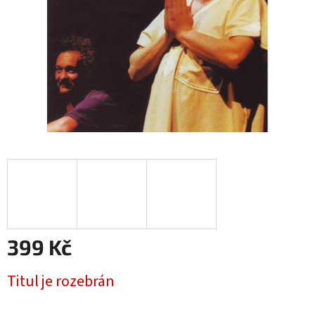
399 Kč
Měrná
Titul je rozebrán
cena: