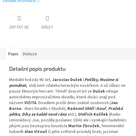
Detailní informace
ZEPTAT SE
SDÍLET
Popis
Diskuze
Detailní popis produktu
Mediální hvězda 90. let,
Jaroslav Dušek
(
Pelíšky, Musíme si
pomáhat,
atd) není zdaleka hereckým nováčkem. A už vůbec ne
pouze filmovým hercem. Téměř dvacet let se
Dušek
věnuje
autorskému improvizačnímu divadlu, které diváci znají pod
názvem
VIZITA
. Divadlem prošli dnes známé osobnosti (
Jan
Borna
- dnes Divadlo v Dlouhé),
Radomil Uhlíř
(
Kouř
,
Pražská
pětka
,
Díky za každé nové ráno
atd.),
Oldřich Kužílek
(Radio
Limonádový Joe, později poslanec ODA) ale i vynikající hudebníci
jakými jsou bezesporu houslista
Martin Zbrožek
, fenomenální
bubeník
Alan Vitouš
či jeho světově proslulý bratr, jazzman