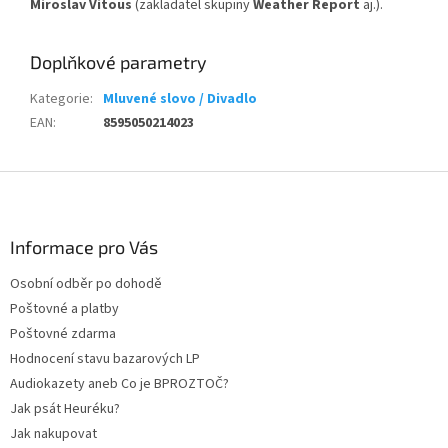
Miroslav Vitous
(zakladatel skupiny
Weather Report
aj.).
Doplňkové parametry
Kategorie
:
Mluvené slovo / Divadlo
EAN
:
8595050214023
Z
á
p
a
Informace pro Vás
t
Osobní odběr po dohodě
í
Poštovné a platby
Poštovné zdarma
Hodnocení stavu bazarových LP
Audiokazety aneb Co je BPROZTOČ?
Jak psát Heuréku?
Jak nakupovat