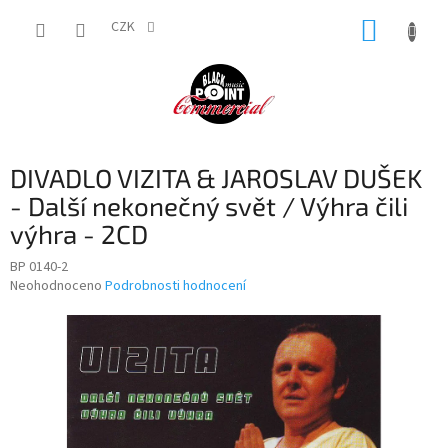
Přejít
NÁKUP
na
CZK
obsah
KOŠÍK
DIVADLO VIZITA & JAROSLAV DUŠEK
- Další nekonečný svět / Výhra čili
výhra - 2CD
BP 0140-2
Průměrné
Neohodnoceno
Podrobnosti hodnocení
hodnocení
produktu
je
0,0
z
5
hvězdiček.