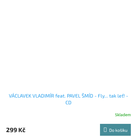
VÁCLAVEK VLADIMÍR feat. PAVEL ŠMÍD - Fly... tak leť! -
CD
Skladem
299 Kč
Do košíku