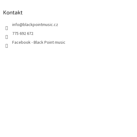
Kontakt
info
@
blackpointmusic.cz
775 692 672
Facebook - Black Point music