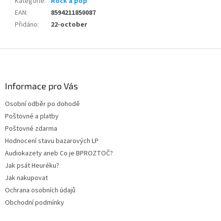
Kategorie
:
Rock a pop
EAN
:
8594211850087
Přidáno
:
22-october
Z
á
p
a
Informace pro Vás
t
Osobní odběr po dohodě
í
Poštovné a platby
Poštovné zdarma
Hodnocení stavu bazarových LP
Audiokazety aneb Co je BPROZTOČ?
Jak psát Heuréku?
Jak nakupovat
Ochrana osobních údajů
Obchodní podmínky