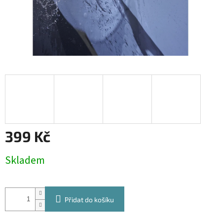
399 Kč
Měrná
Skladem
cena:
Přidat do košíku