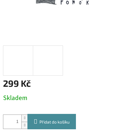
299 Kč
Měrná
Skladem
cena:
Přidat do košíku