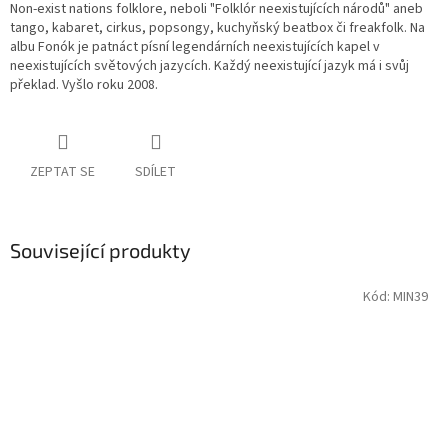
Non-exist nations folklore, neboli "Folklór neexistujících národů" aneb
tango, kabaret, cirkus, popsongy, kuchyňský beatbox či freakfolk. Na
albu Fonók je patnáct písní legendárních neexistujících kapel v
neexistujících světových jazycích. Každý neexistující jazyk má i svůj
překlad. Vyšlo roku 2008.
ZEPTAT SE
SDÍLET
Související produkty
Kód:
MIN39