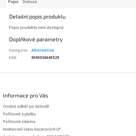
Popis
Diskuze
Detailní popis produktu
Popis produktu není dostupný
Doplňkové parametry
Kategorie
:
Alternativa
EAN
:
8595026643529
Z
á
p
a
Informace pro Vás
t
Osobní odběr po dohodě
í
Poštovné a platby
Poštovné zdarma
Hodnocení stavu bazarových LP