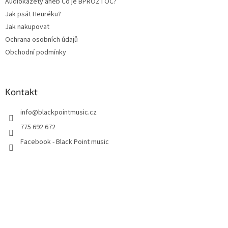
Audiokazety aneb Co je BPROZTOČ?
Jak psát Heuréku?
Jak nakupovat
Ochrana osobních údajů
Obchodní podmínky
Kontakt
info
@
blackpointmusic.cz
775 692 672
Facebook - Black Point music