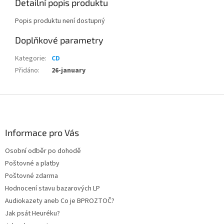
Detailní popis produktu
Popis produktu není dostupný
Doplňkové parametry
Kategorie
:
CD
Přidáno
:
26-january
Z
á
p
a
Informace pro Vás
t
Osobní odběr po dohodě
í
Poštovné a platby
Poštovné zdarma
Hodnocení stavu bazarových LP
Audiokazety aneb Co je BPROZTOČ?
Jak psát Heuréku?