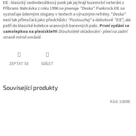
E!E - klasický sedmdesátkový punk jak jej hrají tuzemství veteráni z
Příbrami. Nahrávka z roku 1996 se jmenuje
"Deska"
. Punkrock E!E se
vyznačuje údernými slogany v textech a výraznými refrény. "
Deska"
není tak přímočará jako předchůdci
"Poslouchej"
a debutové
"E!E"
, ale
patří do klasické kolekce uranových barevných palic.
První vydání se
samolepkou na plexiskle!!!!
Dlouholeté skladování - plexi na zadní
straně mírně omšelé.
ZEPTAT SE
SDÍLET
Související produkty
Kód:
10698