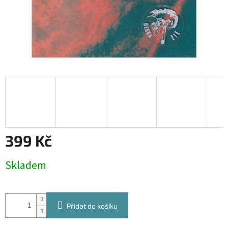
399 Kč
Měrná
Skladem
cena:
Přidat do košíku