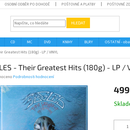
OSOBNÍ ODBĚR PO DOHODĚ
POŠTOVNÉ A PLATBY
POŠTOVNÉ Z
HLEDAT
CD
MC
DVD
KNIHY
BLRY
OSTATNÍ - obal
r Greatest Hits (180g) - LP / VINYL
ES - Their Greatest Hits (180g) - LP /
né
noceno
Podrobnosti hodnocení
ní
499
u
Měrná
Skla
cena:
ek.