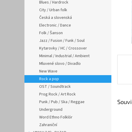
n
Blues / Hardrock
e
City / Urban folk
l
Česká a slovenská
Electronic / Dance
Folk / Šanson
Jazz / Fusion / Funk / Soul
Kytarovky / HC / Crossover
Minimal / Industrial / Ambient
Mluvené slovo / Divadlo
New Wave
Rock a pop
OST / Soundtrack
Prog Rock / Art Rock
Souvi
Punk / Pub / Ska / Reggae
Underground
Word Ethno Folklór
Zahraniční