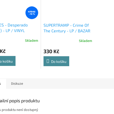
479 Kč
–16 %
ES - Desperado
SUPERTRAMP - Crime Of
) - LP / VINYL
The Century - LP / BAZAR
Skladem
Skladem
 Kč
330 Kč
o košíku
Do košíku
s
Diskuze
ailní popis produktu
s produktu není dostupný