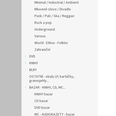
Minimal / Industrial / Ambient
Mluvené slovo / Divadlo
Punk / Pub / Ska / Reggae
Rock a pop
Underground
Various
World - Ethno - Folklor
Zahraniční
DVD
KNIHY
BLRY
OSTATNÍ - obaly LP, kartáčky,
gramojehly...
BAZAR - KNIHY, CD, MC...
KNiHY bazar
CD bazar
DVD bazar
MC - AUDIOKAZETY - bazar