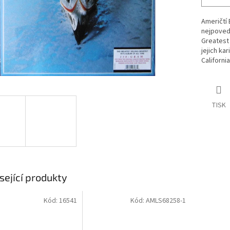
Američtí 
nejpoved
Greatest 
jejich ka
Californi
TISK
sející produkty
Kód:
16541
Kód:
AMLS68258-1