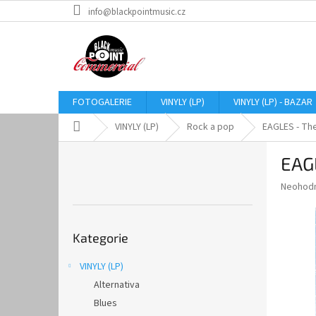
Přejít
info@blackpointmusic.cz
na
obsah
FOTOGALERIE
VINYLY (LP)
VINYLY (LP) - BAZAR
Domů
VINYLY (LP)
Rock a pop
EAGLES - Thei
P
EAGL
o
s
Průměr
Neohod
t
hodnoce
r
produkt
Přeskočit
a
je
Kategorie
kategorie
0,0
n
z
n
VINYLY (LP)
5
í
hvězdič
Alternativa
p
a
Blues