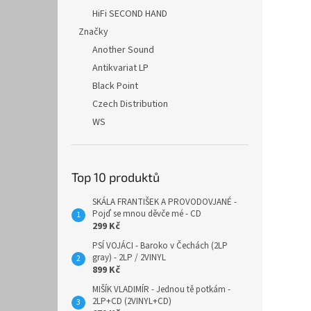
HiFi SECOND HAND
Značky
Another Sound
Antikvariat LP
Black Point
Czech Distribution
WS
Top 10 produktů
SKÁLA FRANTIŠEK A PROVODOVJANÉ -
Pojď se mnou děvče mé - CD
299 Kč
PSÍ VOJÁCI - Baroko v Čechách (2LP
gray) - 2LP / 2VINYL
899 Kč
MIŠÍK VLADIMÍR - Jednou tě potkám -
2LP+CD (2VINYL+CD)