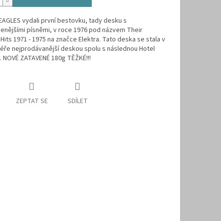
EAGLES vydali první bestovku, tady desku s
enějšími písněmi, v roce 1976 pod názvem Their
Hits 1971 - 1975 na značce Elektra. Tato deska se stala v
riéře nejprodávanější deskou spolu s následnou Hotel
a. NOVÉ ZATAVENÉ 180g TĚŽKÉ!!!
ZEPTAT SE
SDÍLET