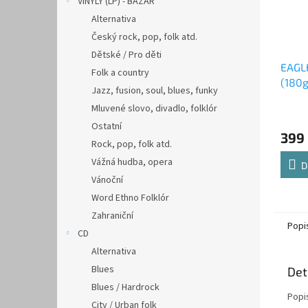
VINYLY (LP) - BAZAR
Alternativa
Český rock, pop, folk atd.
Dětské / Pro děti
EAGL
Folk a country
(180g
Jazz, fusion, soul, blues, funky
Mluvené slovo, divadlo, folklór
Ostatní
399
Rock, pop, folk atd.
Vážná hudba, opera
D
Vánoční
Word Ethno Folklór
Zahraniční
Popi
CD
Alternativa
Blues
Det
Blues / Hardrock
Popi
City / Urban folk