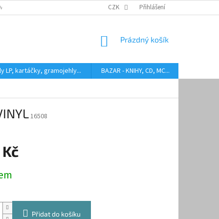
DARMA
HODNOCENÍ STAVU BAZAROVÝCH LP
CZK
Přihlášení
AUDIOKAZETY ANEB CO
NÁKUPNÍ
Prázdný košík
KOŠÍK
y LP, kartáčky, gramojehly...
BAZAR - KNIHY, CD, MC...
Kontakty
 VINYL
16508
 Kč
dem
Přidat do košíku