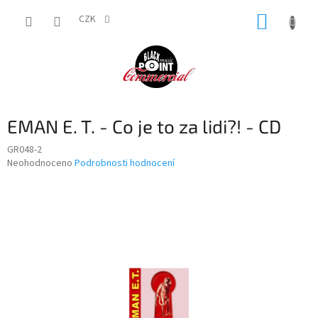
Přejít
NÁKUP
na
CZK
obsah
KOŠÍK
EMAN E. T. - Co je to za lidi?! - CD
GR048-2
Průměrné
Neohodnoceno
Podrobnosti hodnocení
hodnocení
produktu
je
0,0
z
5
hvězdiček.