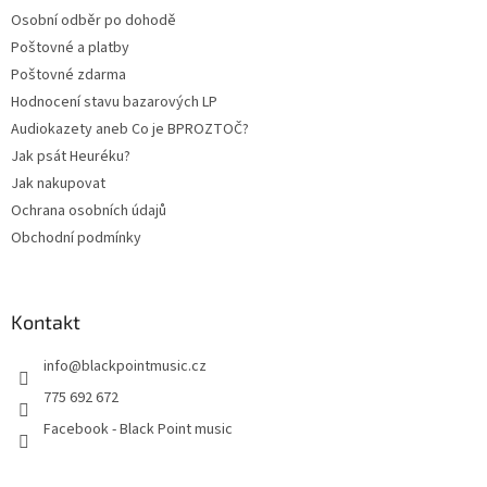
t
Osobní odběr po dohodě
í
Poštovné a platby
Poštovné zdarma
Hodnocení stavu bazarových LP
Audiokazety aneb Co je BPROZTOČ?
Jak psát Heuréku?
Jak nakupovat
Ochrana osobních údajů
Obchodní podmínky
Kontakt
info
@
blackpointmusic.cz
775 692 672
Facebook - Black Point music