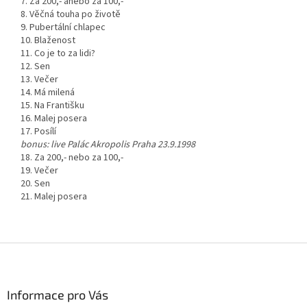
7. Za 200,- anebo za 100,-
8. Věčná touha po životě
9. Pubertální chlapec
10. Blaženost
11. Co je to za lidi?
12. Sen
13. Večer
14. Má milená
15. Na Františku
16. Malej posera
17. Posílí
bonus: live Palác Akropolis Praha 23.9.1998
18. Za 200,- nebo za 100,-
19. Večer
20. Sen
21. Malej posera
Z
á
p
a
Informace pro Vás