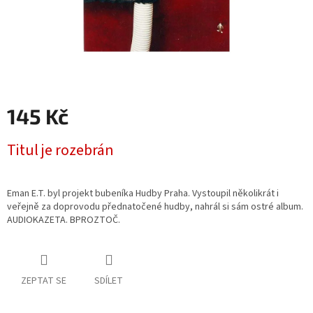
145 Kč
Měrná
Titul je rozebrán
cena:
Eman E.T. byl projekt bubeníka Hudby Praha. Vystoupil několikrát i
veřejně za doprovodu přednatočené hudby, nahrál si sám ostré album.
AUDIOKAZETA. BPROZTOČ.
ZEPTAT SE
SDÍLET