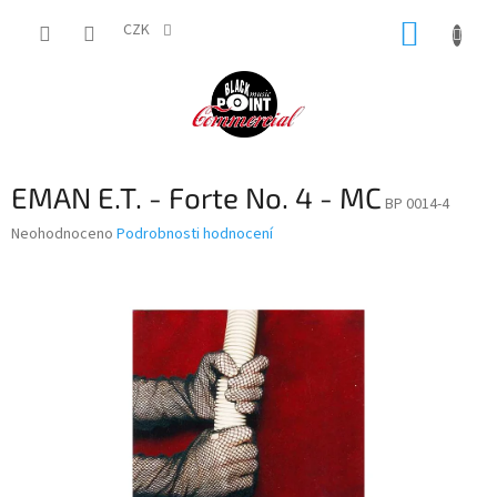
Přejít
NÁKUP
na
CZK
obsah
KOŠÍK
EMAN E.T. - Forte No. 4 - MC
BP 0014-4
Průměrné
Neohodnoceno
Podrobnosti hodnocení
hodnocení
produktu
je
0,0
z
5
hvězdiček.