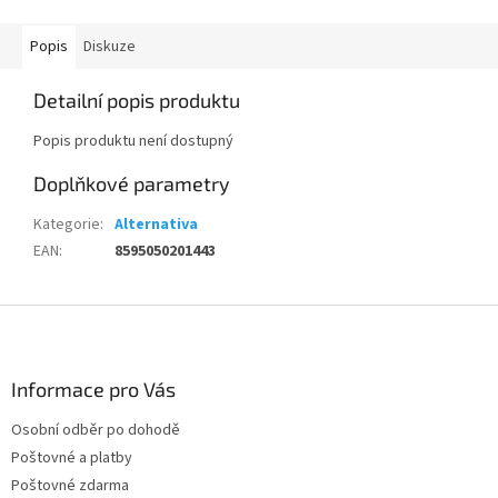
Popis
Diskuze
Detailní popis produktu
Popis produktu není dostupný
Doplňkové parametry
Kategorie
:
Alternativa
EAN
:
8595050201443
Z
á
p
a
Informace pro Vás
t
Osobní odběr po dohodě
í
Poštovné a platby
Poštovné zdarma