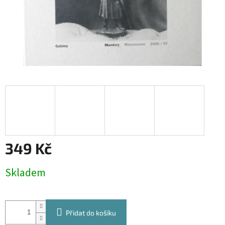
349 Kč
Měrná
Skladem
cena:
Přidat do košíku