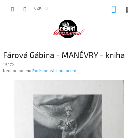
Přejít
NÁKUP
na
CZK
obsah
KOŠÍK
Fárová Gábina - MANÉVRY - kniha
15872
Průměrné
Neohodnoceno
Podrobnosti hodnocení
hodnocení
produktu
je
0,0
z
5
hvězdiček.