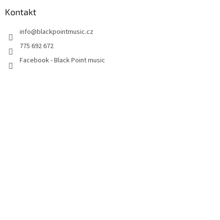
Kontakt
info
@
blackpointmusic.cz
775 692 672
Facebook - Black Point music