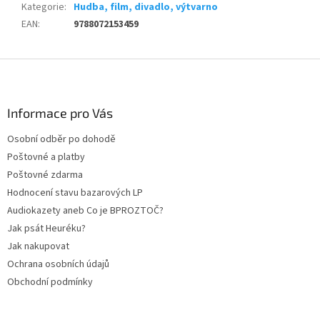
Kategorie
:
Hudba, film, divadlo, výtvarno
EAN
:
9788072153459
Z
á
p
a
Informace pro Vás
t
Osobní odběr po dohodě
í
Poštovné a platby
Poštovné zdarma
Hodnocení stavu bazarových LP
Audiokazety aneb Co je BPROZTOČ?
Jak psát Heuréku?
Jak nakupovat
Ochrana osobních údajů
Obchodní podmínky