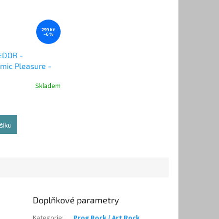
299 Kč
–6 %
EDOR -
mic Pleasure -
Skladem
šíku
Doplňkové parametry
Kategorie
:
Prog Rock / Art Rock