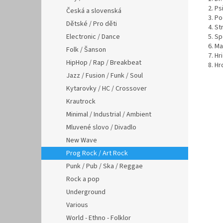
2. P
Česká a slovenská
3. Po
Dětské / Pro děti
4. St
Electronic / Dance
5. S
6. Ma
Folk / Šanson
7. Hr
HipHop / Rap / Breakbeat
8. H
Jazz / Fusion / Funk / Soul
Kytarovky / HC / Crossover
Krautrock
Minimal / Industrial / Ambient
Mluvené slovo / Divadlo
New Wave
Prog Rock / Art Rock
Punk / Pub / Ska / Reggae
Rock a pop
Underground
Various
World - Ethno - Folklor