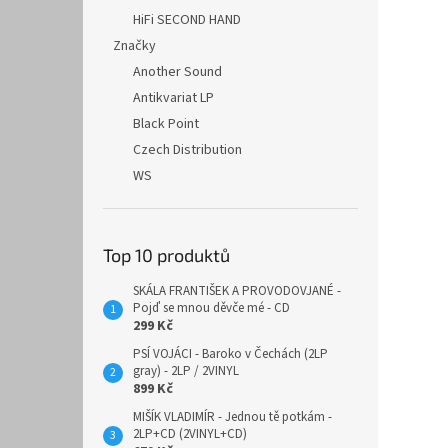
HiFi SECOND HAND
Značky
Another Sound
Antikvariat LP
Black Point
Czech Distribution
WS
Top 10 produktů
SKÁLA FRANTIŠEK A PROVODOVJANÉ -
Pojď se mnou děvče mé - CD
299 Kč
PSÍ VOJÁCI - Baroko v Čechách (2LP
gray) - 2LP / 2VINYL
899 Kč
MIŠÍK VLADIMÍR - Jednou tě potkám -
2LP+CD (2VINYL+CD)