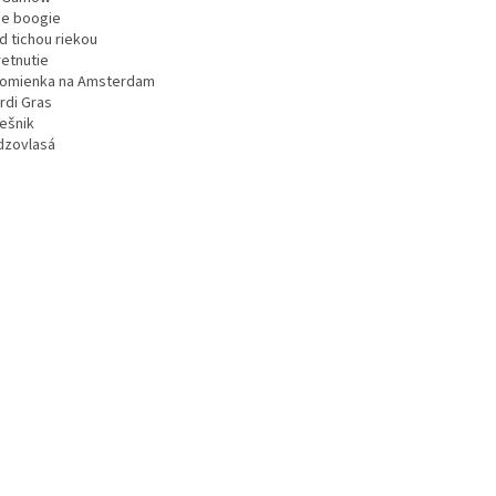
sie boogie
d tichou riekou
retnutie
pomienka na Amsterdam
rdi Gras
iešnik
rdzovlasá