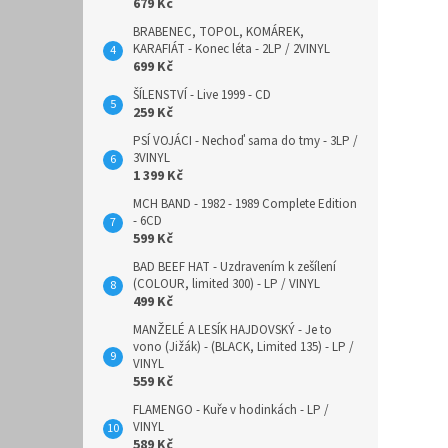
679 Kč
BRABENEC, TOPOL, KOMÁREK,
KARAFIÁT - Konec léta - 2LP / 2VINYL
699 Kč
ŠÍLENSTVÍ - Live 1999 - CD
259 Kč
PSÍ VOJÁCI - Nechoď sama do tmy - 3LP /
3VINYL
1 399 Kč
MCH BAND - 1982 - 1989 Complete Edition
- 6CD
599 Kč
BAD BEEF HAT - Uzdravením k zešílení
(COLOUR, limited 300) - LP / VINYL
499 Kč
MANŽELÉ A LESÍK HAJDOVSKÝ - Je to
vono (Jižák) - (BLACK, Limited 135) - LP /
VINYL
559 Kč
FLAMENGO - Kuře v hodinkách - LP /
VINYL
589 Kč