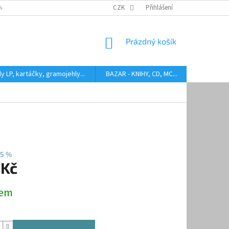
DARMA
HODNOCENÍ STAVU BAZAROVÝCH LP
CZK
Přihlášení
AUDIOKAZETY ANEB CO
NÁKUPNÍ
Prázdný košík
KOŠÍK
y LP, kartáčky, gramojehly...
BAZAR - KNIHY, CD, MC...
Kontakty
5 %
 Kč
dem