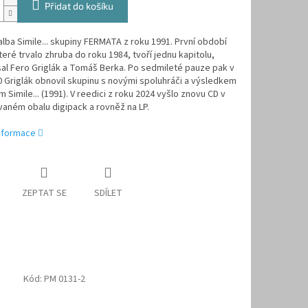
Přidat do košíku
lba Simile... skupiny FERMATA z roku 1991. První období
teré trvalo zhruba do roku 1984, tvoří jednu kapitolu,
al Fero Griglák a Tomáš Berka. Po sedmileté pauze pak v
 Griglák obnovil skupinu s novými spoluhráči a výsledkem
m Simile... (1991). V reedici z roku 2024 vyšlo znovu CD v
aném obalu digipack a rovněž na LP.
informace
ZEPTAT SE
SDÍLET
Kód:
PM 0131-2