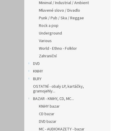
Minimal / Industrial / Ambient
Mluvené slovo / Divadlo
Punk / Pub / Ska / Reggae
Rock a pop
Underground
Various
World - Ethno - Folklor
Zahraniční
DVD
KNIHY
BLRY
OSTATNÍ - obaly LP, kartáčky,
gramojehly...
BAZAR - KNIHY, CD, MC...
KNiHY bazar
CD bazar
DVD bazar
MC - AUDIOKAZETY - bazar