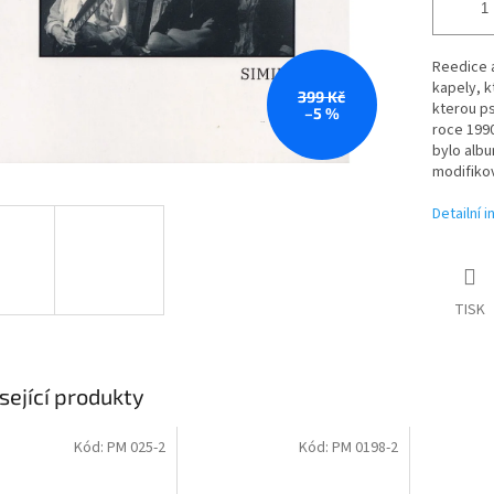
Reedice a
kapely, k
399 Kč
kterou ps
–5 %
roce 1990
bylo albu
modifikov
Detailní 
TISK
sející produkty
Kód:
PM 025-2
Kód:
PM 0198-2