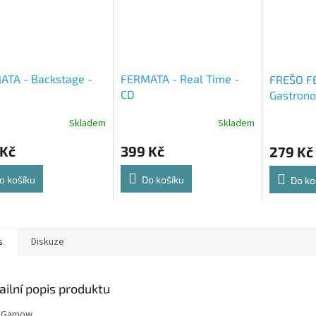
ATA - Backstage -
FERMATA - Real Time -
FREŠO F
CD
Gastrono
CD
Skladem
Skladem
 Kč
399 Kč
279 Kč
o košíku
Do košíku
Do ko
s
Diskuze
ailní popis produktu
r. Gamow