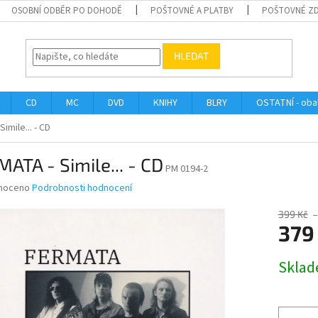
OSOBNÍ ODBĚR PO DOHODĚ
POŠTOVNÉ A PLATBY
POŠTOVNÉ Z
HLEDAT
CD
MC
DVD
KNIHY
BLRY
OSTATNÍ - obal
imile... - CD
ATA - Simile... - CD
PM 0194-2
né
noceno
Podrobnosti hodnocení
ní
u
399 Kč
–
379
Měrná
Skla
cena:
ek.