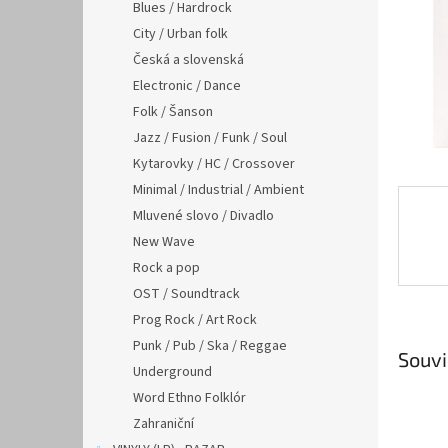
n
Blues / Hardrock
e
City / Urban folk
l
Česká a slovenská
Electronic / Dance
Folk / Šanson
Jazz / Fusion / Funk / Soul
Kytarovky / HC / Crossover
Minimal / Industrial / Ambient
Mluvené slovo / Divadlo
New Wave
Rock a pop
OST / Soundtrack
Prog Rock / Art Rock
Punk / Pub / Ska / Reggae
Souvi
Underground
Word Ethno Folklór
Zahraniční