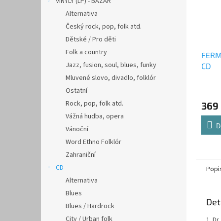
VINYLY (LP) - BAZAR
Alternativa
Český rock, pop, folk atd.
Dětské / Pro děti
Folk a country
FERM
Jazz, fusion, soul, blues, funky
CD
Mluvené slovo, divadlo, folklór
Ostatní
Rock, pop, folk atd.
369
Vážná hudba, opera
D
Vánoční
Word Ethno Folklór
Zahraniční
CD
Popi
Alternativa
Blues
Det
Blues / Hardrock
City / Urban folk
1. D