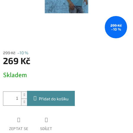
299 Kč
–10 %
299 Kč
–10 %
269 Kč
Měrná
Skladem
cena:
Přidat do košíku
ZEPTAT SE
SDÍLET