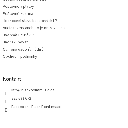
í
Poštovné a platby
Poštovné zdarma
Hodnocení stavu bazarových LP
Audiokazety aneb Co je BPROZTOČ?
Jak psát Heuréku?
Jak nakupovat
Ochrana osobních údajů
Obchodní podmínky
Kontakt
info
@
blackpointmusic.cz
775 692 672
Facebook - Black Point music