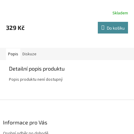
Skladem
329 Kč
Do košíku
Popis
Diskuze
Detailní popis produktu
Popis produktu není dostupný
Z
á
p
a
Informace pro Vás
t
Osobní odběr po dohodě