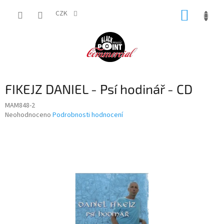
Přejít
NÁKUP
na
CZK
obsah
KOŠÍK
FIKEJZ DANIEL - Psí hodinář - CD
MAM848-2
Průměrné
Neohodnoceno
Podrobnosti hodnocení
hodnocení
produktu
je
0,0
z
5
hvězdiček.