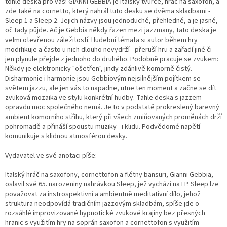
tohle deska pro vás! GIANNI GEBBIA je italský tvůrce, hráč na saxofon, a
zde také na cornetto, který nahrál tuto desku se dvěma skladbami -
Sleep 1 a Sleep 2. Jejich názvy jsou jednoduché, přehledné, a je jasné,
oč tady půjde. Ač je Gebbia někdy řazen mezi jazzmany, tato deska je
velmi otevřenou záležitostí. Hudební témata si autor během hry
modifikuje a často u nich dlouho nevydrží - přeruší hru a zařadí jiné či
jen plynule přejde z jednoho do druhého. Podobně pracuje se zvukem:
Někdy je elektronicky "ošetřen", jindy zdánlivě komorně čistý.
Disharmonie i harmonie jsou Gebbiovým nejsilnějším pojítkem se
světem jazzu, ale jen vás to napadne, utne ten moment a začne se dít
zvuková mozaika ve stylu konkrétní hudby. Tahle deska s jazzem
opravdu moc společného nemá. Je to v podstatě prokreslený barevný
ambient komorního střihu, který při všech zmiňovaných proměnách drží
pohromadě a přináší spoustu muziky - i klidu. Podvědomé napětí
komunikuje s klidnou atmosférou desky.
Vydavatel ve své anotaci píše:
Italský hráč na saxofony, cornettofon a flétny bansuri, Gianni Gebbia,
oslavil své 65. narozeniny nahrávkou Sleep, jež vychází na LP. Sleep lze
považovat za instrospektivní a ambientně meditativní dílo, jehož
struktura neodpovídá tradičním jazzovým skladbám, spíše jde o
rozsáhlé improvizované hypnotické zvukové krajiny bez přesných
hranic s využitím hry na soprán saxofon a cornettofon s využitím