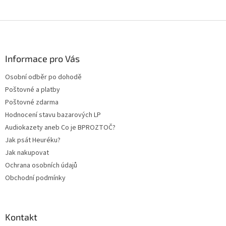
Z
á
p
a
Informace pro Vás
t
Osobní odběr po dohodě
í
Poštovné a platby
Poštovné zdarma
Hodnocení stavu bazarových LP
Audiokazety aneb Co je BPROZTOČ?
Jak psát Heuréku?
Jak nakupovat
Ochrana osobních údajů
Obchodní podmínky
Kontakt