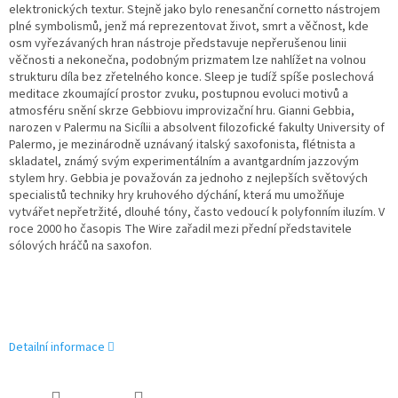
elektronických textur. Stejně jako bylo renesanční cornetto nástrojem
plné symbolismů, jenž má reprezentovat život, smrt a věčnost, kde
osm vyřezávaných hran nástroje představuje nepřerušenou linii
věčnosti a nekonečna, podobným prizmatem lze nahlížet na volnou
strukturu díla bez zřetelného konce. Sleep je tudíž spíše poslechová
meditace zkoumající prostor zvuku, postupnou evoluci motivů a
atmosféru snění skrze Gebbiovu improvizační hru. Gianni Gebbia,
narozen v Palermu na Sicílii a absolvent filozofické fakulty University of
Palermo, je mezinárodně uznávaný italský saxofonista, flétnista a
skladatel, známý svým experimentálním a avantgardním jazzovým
stylem hry. Gebbia je považován za jednoho z nejlepších světových
specialistů techniky hry kruhového dýchání, která mu umožňuje
vytvářet nepřetržité, dlouhé tóny, často vedoucí k polyfonním iluzím. V
roce 2000 ho časopis The Wire zařadil mezi přední představitele
sólových hráčů na saxofon.
Detailní informace