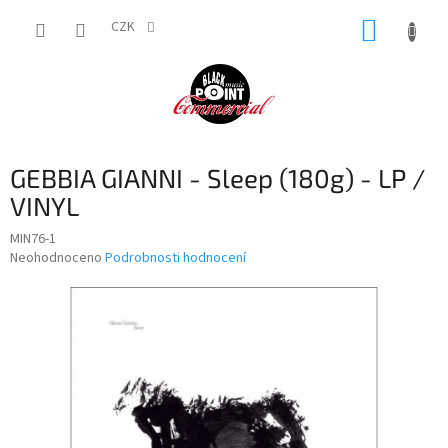
Přejít
NÁKUP
na
CZK
obsah
KOŠÍK
GEBBIA GIANNI - Sleep (180g) - LP /
VINYL
MIN76-1
Průměrné
Neohodnoceno
Podrobnosti hodnocení
hodnocení
produktu
je
0,0
z
5
hvězdiček.