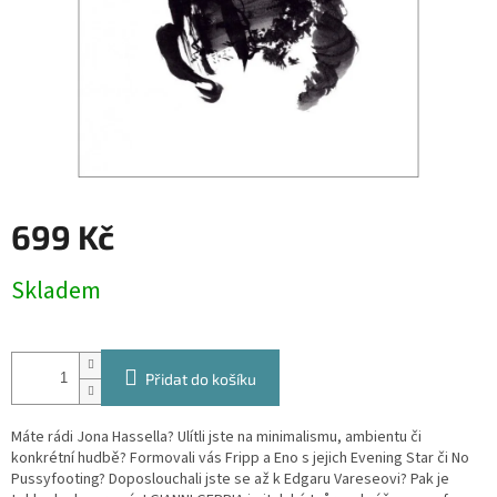
699 Kč
Měrná
Skladem
cena:
Přidat do košíku
Máte rádi Jona Hassella? Ulítli jste na minimalismu, ambientu či
konkrétní hudbě? Formovali vás Fripp a Eno s jejich Evening Star či No
Pussyfooting? Doposlouchali jste se až k Edgaru Vareseovi? Pak je