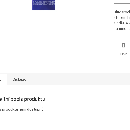
Bluesroc
kterém hr
Ondřeje 
hammondy.
TISK
s
Diskuze
ailní popis produktu
s produktu není dostupný