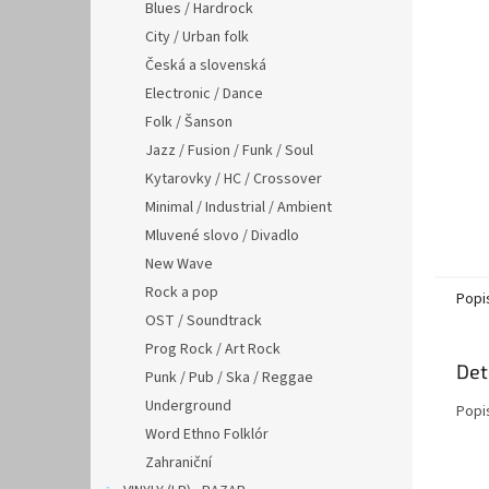
n
Blues / Hardrock
e
City / Urban folk
l
Česká a slovenská
Electronic / Dance
Folk / Šanson
Jazz / Fusion / Funk / Soul
Kytarovky / HC / Crossover
Minimal / Industrial / Ambient
Mluvené slovo / Divadlo
New Wave
Rock a pop
Popi
OST / Soundtrack
Prog Rock / Art Rock
Det
Punk / Pub / Ska / Reggae
Underground
Popi
Word Ethno Folklór
Zahraniční