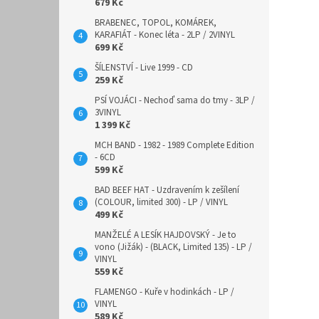
679 Kč
BRABENEC, TOPOL, KOMÁREK,
KARAFIÁT - Konec léta - 2LP / 2VINYL
699 Kč
ŠÍLENSTVÍ - Live 1999 - CD
259 Kč
PSÍ VOJÁCI - Nechoď sama do tmy - 3LP /
3VINYL
1 399 Kč
MCH BAND - 1982 - 1989 Complete Edition
- 6CD
599 Kč
BAD BEEF HAT - Uzdravením k zešílení
(COLOUR, limited 300) - LP / VINYL
499 Kč
MANŽELÉ A LESÍK HAJDOVSKÝ - Je to
vono (Jižák) - (BLACK, Limited 135) - LP /
VINYL
559 Kč
FLAMENGO - Kuře v hodinkách - LP /
VINYL
589 Kč