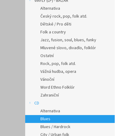
VINYLY (LP) - BAZAR
Alternativa
Český rock, pop, folk atd.
Dětské / Pro děti
Folk a country
Jazz, fusion, soul, blues, funky
Mluvené slovo, divadlo, folklór
Ostatní
Rock, pop, folk atd.
Vážná hudba, opera
Vánoční
Word Ethno Folklór
Zahraniční
CD
Alternativa
Blues
Blues / Hardrock
City / Urban folk