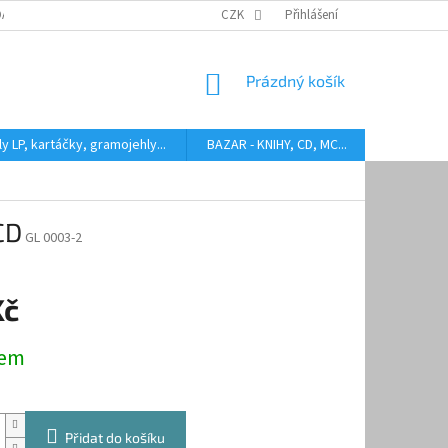
DARMA
HODNOCENÍ STAVU BAZAROVÝCH LP
CZK
Přihlášení
AUDIOKAZETY ANEB CO
NÁKUPNÍ
Prázdný košík
KOŠÍK
y LP, kartáčky, gramojehly...
BAZAR - KNIHY, CD, MC...
Kontakty
CD
GL 0003-2
Kč
dem
Přidat do košíku