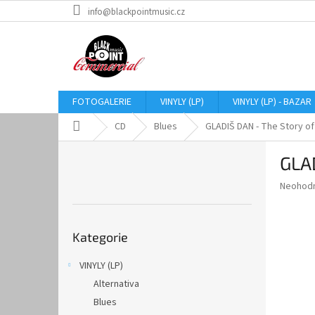
Přejít
info@blackpointmusic.cz
na
obsah
FOTOGALERIE
VINYLY (LP)
VINYLY (LP) - BAZAR
Domů
CD
Blues
GLADIŠ DAN - The Story of
P
GLAD
o
s
Průměr
Neohod
t
hodnoce
r
produkt
Přeskočit
a
je
Kategorie
kategorie
0,0
n
z
n
VINYLY (LP)
5
í
hvězdič
Alternativa
p
a
Blues