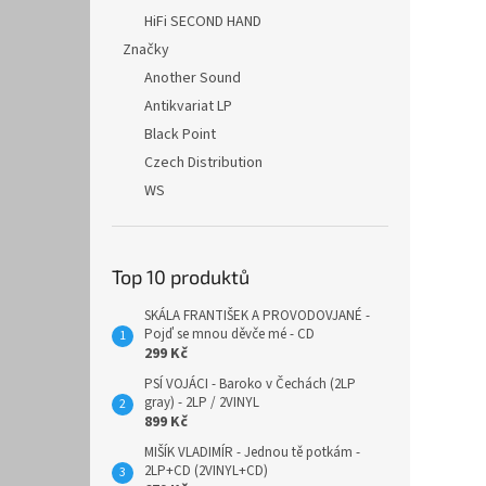
HiFi SECOND HAND
Značky
Another Sound
Antikvariat LP
Black Point
Czech Distribution
WS
Top 10 produktů
SKÁLA FRANTIŠEK A PROVODOVJANÉ -
Pojď se mnou děvče mé - CD
299 Kč
PSÍ VOJÁCI - Baroko v Čechách (2LP
gray) - 2LP / 2VINYL
899 Kč
MIŠÍK VLADIMÍR - Jednou tě potkám -
2LP+CD (2VINYL+CD)