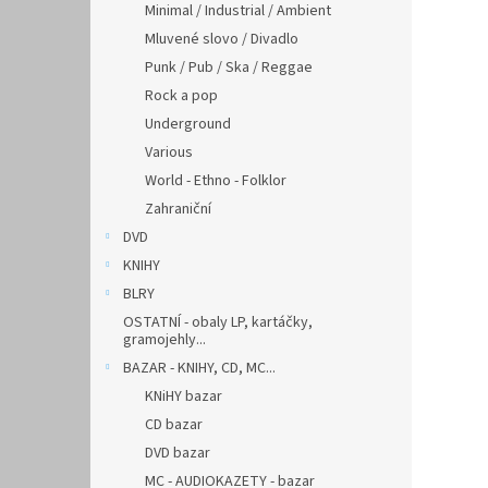
Minimal / Industrial / Ambient
Mluvené slovo / Divadlo
Punk / Pub / Ska / Reggae
Rock a pop
Underground
Various
World - Ethno - Folklor
Zahraniční
DVD
KNIHY
BLRY
OSTATNÍ - obaly LP, kartáčky,
gramojehly...
BAZAR - KNIHY, CD, MC...
KNiHY bazar
CD bazar
DVD bazar
MC - AUDIOKAZETY - bazar