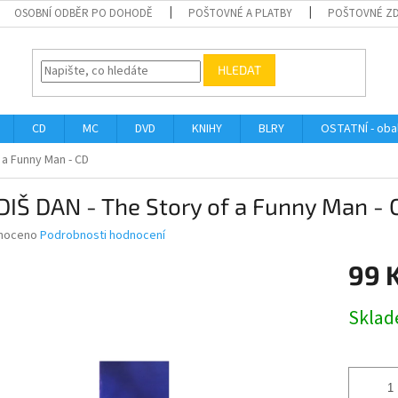
OSOBNÍ ODBĚR PO DOHODĚ
POŠTOVNÉ A PLATBY
POŠTOVNÉ Z
HLEDAT
CD
MC
DVD
KNIHY
BLRY
OSTATNÍ - obal
 a Funny Man - CD
IŠ DAN - The Story of a Funny Man - 
né
noceno
Podrobnosti hodnocení
ní
99 
u
Měrná
Skla
cena:
ek.