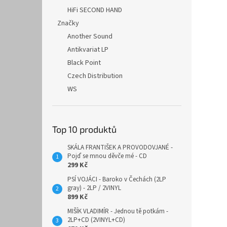
HiFi SECOND HAND
Značky
Another Sound
Antikvariat LP
Black Point
Czech Distribution
WS
Top 10 produktů
SKÁLA FRANTIŠEK A PROVODOVJANÉ -
Pojď se mnou děvče mé - CD
299 Kč
PSÍ VOJÁCI - Baroko v Čechách (2LP
gray) - 2LP / 2VINYL
899 Kč
MIŠÍK VLADIMÍR - Jednou tě potkám -
2LP+CD (2VINYL+CD)