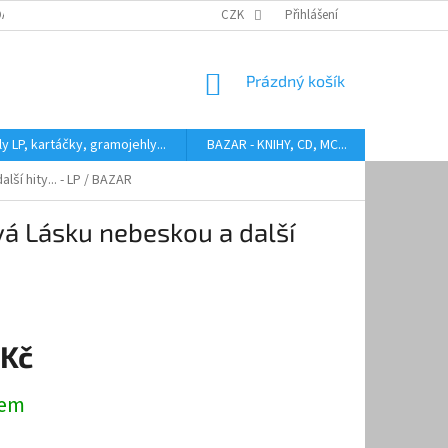
DARMA
HODNOCENÍ STAVU BAZAROVÝCH LP
CZK
Přihlášení
AUDIOKAZETY ANEB CO
NÁKUPNÍ
Prázdný košík
KOŠÍK
y LP, kartáčky, gramojehly...
BAZAR - KNIHY, CD, MC...
Kontakty
ší hity... - LP / BAZAR
vá Lásku nebeskou a další
 Kč
dem