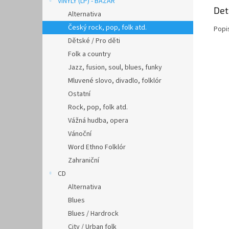
VINYLY (LP) - BAZAR
Det
Alternativa
Český rock, pop, folk atd.
Popi
Dětské / Pro děti
Folk a country
Jazz, fusion, soul, blues, funky
Mluvené slovo, divadlo, folklór
Ostatní
Rock, pop, folk atd.
Vážná hudba, opera
Vánoční
Word Ethno Folklór
Zahraniční
CD
Alternativa
Blues
Blues / Hardrock
City / Urban folk