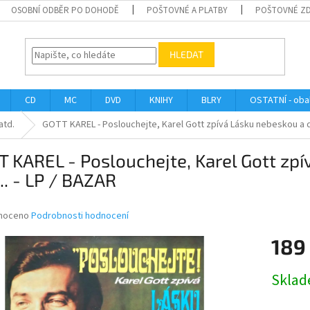
OSOBNÍ ODBĚR PO DOHODĚ
POŠTOVNÉ A PLATBY
POŠTOVNÉ Z
HLEDAT
CD
MC
DVD
KNIHY
BLRY
OSTATNÍ - obal
atd.
GOTT KAREL - Poslouchejte, Karel Gott zpívá Lásku nebeskou a dal
 KAREL - Poslouchejte, Karel Gott zpí
... - LP / BAZAR
né
noceno
Podrobnosti hodnocení
ní
189
u
Měrná
Skla
cena:
ek.