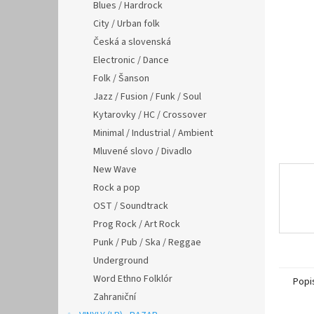
n
Blues / Hardrock
e
City / Urban folk
l
Česká a slovenská
Electronic / Dance
Folk / Šanson
Jazz / Fusion / Funk / Soul
Kytarovky / HC / Crossover
Minimal / Industrial / Ambient
Mluvené slovo / Divadlo
New Wave
Rock a pop
OST / Soundtrack
Prog Rock / Art Rock
Punk / Pub / Ska / Reggae
Underground
Word Ethno Folklór
Popi
Zahraniční