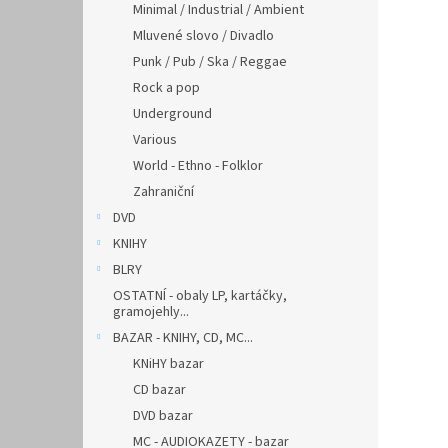
Minimal / Industrial / Ambient
Mluvené slovo / Divadlo
Punk / Pub / Ska / Reggae
Rock a pop
Underground
Various
World - Ethno - Folklor
Zahraniční
DVD
KNIHY
BLRY
OSTATNÍ - obaly LP, kartáčky,
gramojehly...
BAZAR - KNIHY, CD, MC...
KNiHY bazar
CD bazar
DVD bazar
MC - AUDIOKAZETY - bazar