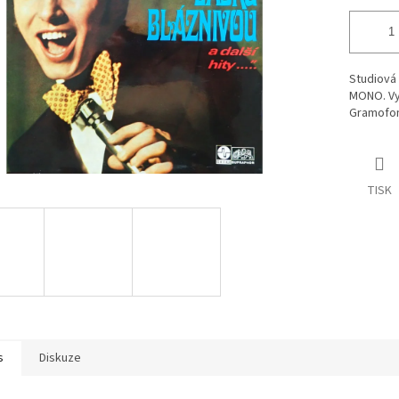
Studiová 
MONO. Vyd
Gramofono
TISK
s
Diskuze