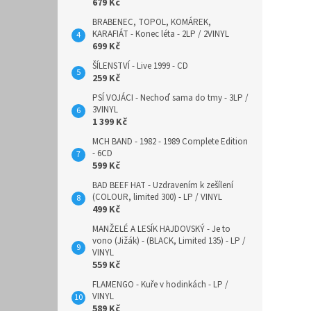
679 Kč
BRABENEC, TOPOL, KOMÁREK,
KARAFIÁT - Konec léta - 2LP / 2VINYL
699 Kč
ŠÍLENSTVÍ - Live 1999 - CD
259 Kč
PSÍ VOJÁCI - Nechoď sama do tmy - 3LP /
3VINYL
1 399 Kč
MCH BAND - 1982 - 1989 Complete Edition
- 6CD
599 Kč
BAD BEEF HAT - Uzdravením k zešílení
(COLOUR, limited 300) - LP / VINYL
499 Kč
MANŽELÉ A LESÍK HAJDOVSKÝ - Je to
vono (Jižák) - (BLACK, Limited 135) - LP /
VINYL
559 Kč
FLAMENGO - Kuře v hodinkách - LP /
VINYL
589 Kč