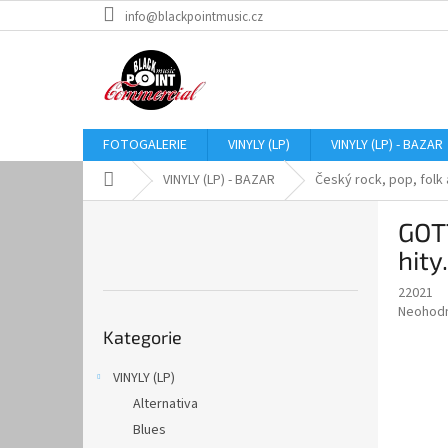
Přejít
info@blackpointmusic.cz
na
obsah
FOTOGALERIE
VINYLY (LP)
VINYLY (LP) - BAZAR
Domů
VINYLY (LP) - BAZAR
Český rock, pop, folk 
P
GOTT
o
s
hity
t
22021
r
Průměr
Neohod
Přeskočit
a
hodnoce
Kategorie
kategorie
n
produkt
n
je
VINYLY (LP)
í
0,0
Alternativa
z
p
5
a
Blues
hvězdič