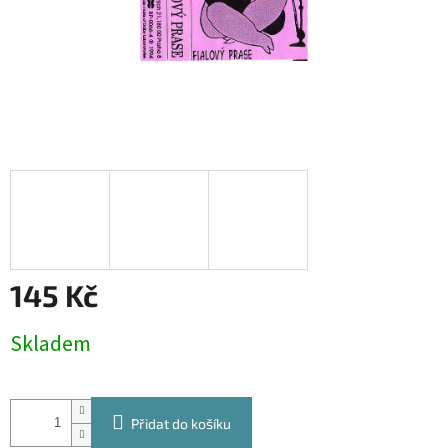
145 Kč
Měrná
Skladem
cena:
Přidat do košíku