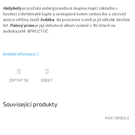
Hallybelly
je pražská undergorundová skupina mající základnu v
hostinci U Betlémské kaple a seskupená kolem vedoucího a zároveň
autora většiny textů
Svědka.
Na podzemní scéně je již několik desítek
let.
Fialový prase
je její debutové album vydané v 90. letech na
audiokazetě. BPROZTOČ.
Detailní informace
ZEPTAT SE
SDÍLET
Související produkty
Kód:
GR016-2