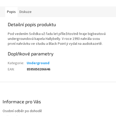
Popis
Diskuze
Detailní popis produktu
Pod vedením Svědka už řadu let příležitostně hraje bigbeatová
undergroundová kapela Hallybelly. V roce 1993 nahrála svou
první nahrávku ve studiu a Black Point ji vydal na audiokazetě.
Doplňkové parametry
Kategorie
:
Underground
EAN
:
8595050206646
Z
á
p
a
Informace pro Vás
t
Osobní odběr po dohodě
í