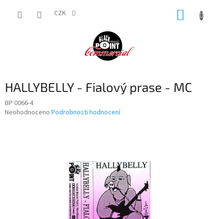
Přejít
NÁKUP
na
CZK
obsah
KOŠÍK
HALLYBELLY - Fialový prase - MC
BP 0066-4
Průměrné
Neohodnoceno
Podrobnosti hodnocení
hodnocení
produktu
je
0,0
z
5
hvězdiček.