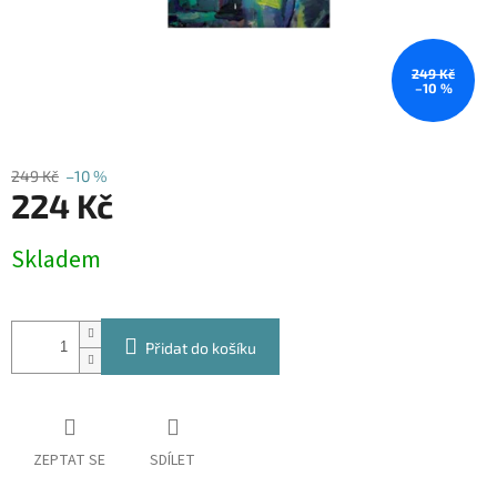
249 Kč
–10 %
249 Kč
–10 %
224 Kč
Měrná
Skladem
cena:
Přidat do košíku
ZEPTAT SE
SDÍLET