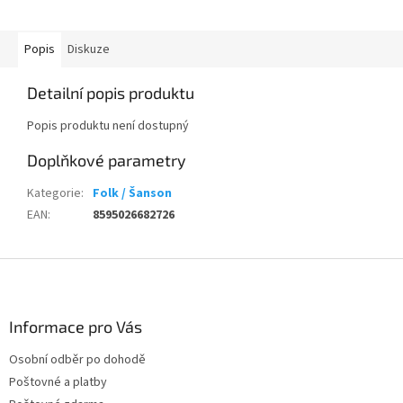
Popis
Diskuze
Detailní popis produktu
Popis produktu není dostupný
Doplňkové parametry
Kategorie
:
Folk / Šanson
EAN
:
8595026682726
Z
á
p
a
Informace pro Vás
t
Osobní odběr po dohodě
í
Poštovné a platby