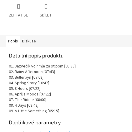
ZEPTAT SE
SDÍLET
Popis
Diskuze
Detailní popis produktu
01. Jazvečík vo hmle za stĺpom [08:33]
02. Rainy Afternoon [07:43]
03. Bullerbyn [07:08]
04. Spring Story [10:47]
05. 8 Hours [07:22]
06. April's Moods [07:22]
07. The Riddle [08:00]
08. 4 Days [08:42]
09. A Little Something [05:15]
Doplňkové parametry