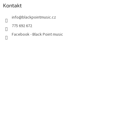
Kontakt
info
@
blackpointmusic.cz
775 692 672
Facebook - Black Point music