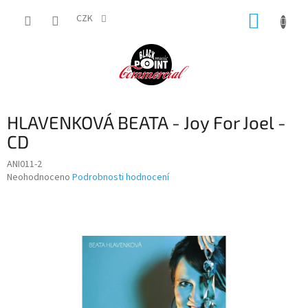
Přejít
NÁKUP
na
CZK
obsah
KOŠÍK
HLAVENKOVÁ BEATA - Joy For Joel -
CD
ANI011-2
Průměrné
Neohodnoceno
Podrobnosti hodnocení
hodnocení
produktu
je
0,0
z
5
hvězdiček.