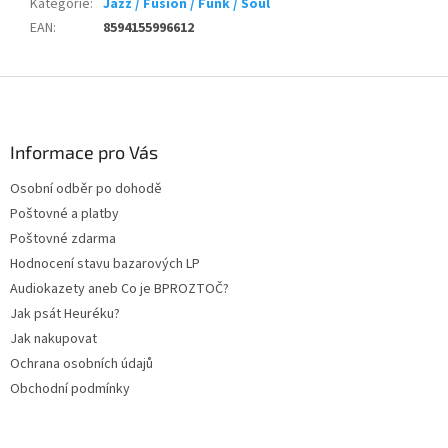
Kategorie
:
Jazz / Fusion / Funk / Soul
EAN
:
8594155996612
Z
á
p
a
Informace pro Vás
t
Osobní odběr po dohodě
í
Poštovné a platby
Poštovné zdarma
Hodnocení stavu bazarových LP
Audiokazety aneb Co je BPROZTOČ?
Jak psát Heuréku?
Jak nakupovat
Ochrana osobních údajů
Obchodní podmínky