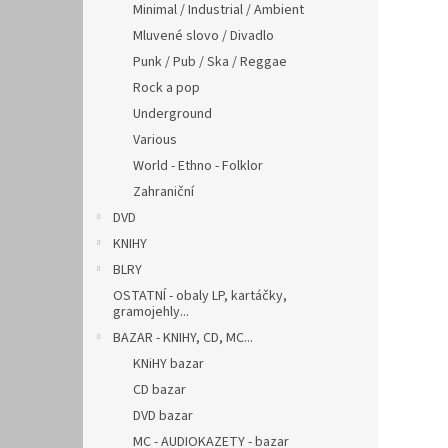
Minimal / Industrial / Ambient
Mluvené slovo / Divadlo
Punk / Pub / Ska / Reggae
Rock a pop
Underground
Various
World - Ethno - Folklor
Zahraniční
DVD
KNIHY
BLRY
OSTATNÍ - obaly LP, kartáčky,
gramojehly...
BAZAR - KNIHY, CD, MC...
KNiHY bazar
CD bazar
DVD bazar
MC - AUDIOKAZETY - bazar