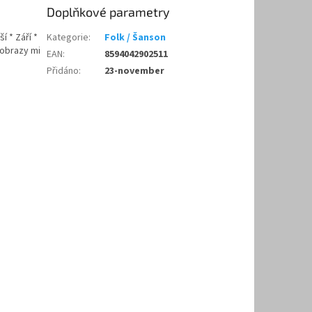
Doplňkové parametry
í * Září *
Kategorie
:
Folk / Šanson
 obrazy mi
EAN
:
8594042902511
Přidáno
:
23-november