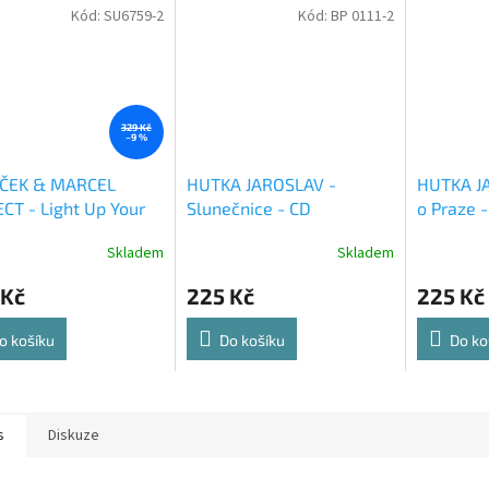
Kód:
SU6759-2
Kód:
BP 0111-2
329 Kč
–9 %
ČEK & MARCEL
HUTKA JAROSLAV -
HUTKA J
CT - Light Up Your
Slunečnice - CD
o Praze 
- CD
Skladem
Skladem
 Kč
225 Kč
225 Kč
o košíku
Do košíku
Do ko
s
Diskuze