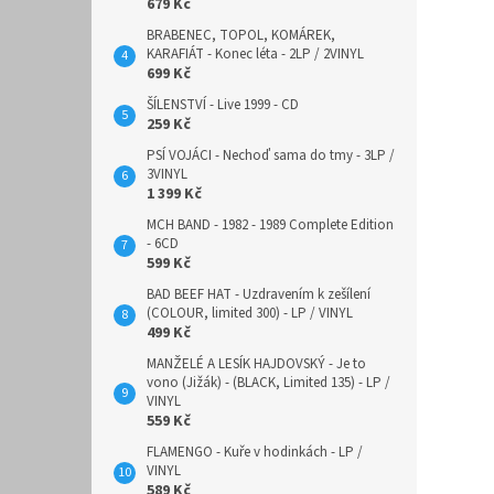
679 Kč
BRABENEC, TOPOL, KOMÁREK,
KARAFIÁT - Konec léta - 2LP / 2VINYL
699 Kč
ŠÍLENSTVÍ - Live 1999 - CD
259 Kč
PSÍ VOJÁCI - Nechoď sama do tmy - 3LP /
3VINYL
1 399 Kč
MCH BAND - 1982 - 1989 Complete Edition
- 6CD
599 Kč
BAD BEEF HAT - Uzdravením k zešílení
(COLOUR, limited 300) - LP / VINYL
499 Kč
MANŽELÉ A LESÍK HAJDOVSKÝ - Je to
vono (Jižák) - (BLACK, Limited 135) - LP /
VINYL
559 Kč
FLAMENGO - Kuře v hodinkách - LP /
VINYL
589 Kč