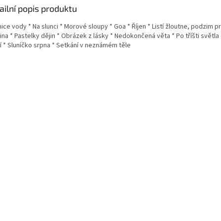
ailní popis produktu
ice vody * Na slunci * Morové sloupy * Goa * Říjen * Listí žloutne, podzim prš
ina * Pastelky dějin * Obrázek z lásky * Nedokončená věta * Po tříšti světla
í * Sluníčko srpna * Setkání v neznámém těle