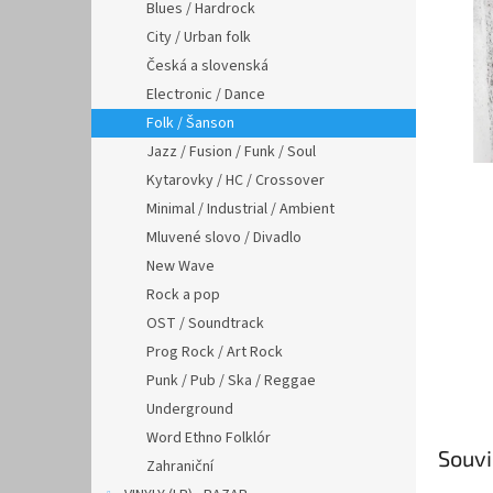
n
Blues / Hardrock
e
City / Urban folk
l
Česká a slovenská
Electronic / Dance
Folk / Šanson
Jazz / Fusion / Funk / Soul
Kytarovky / HC / Crossover
Minimal / Industrial / Ambient
Mluvené slovo / Divadlo
New Wave
Rock a pop
OST / Soundtrack
Prog Rock / Art Rock
Punk / Pub / Ska / Reggae
Underground
Word Ethno Folklór
Souvi
Zahraniční