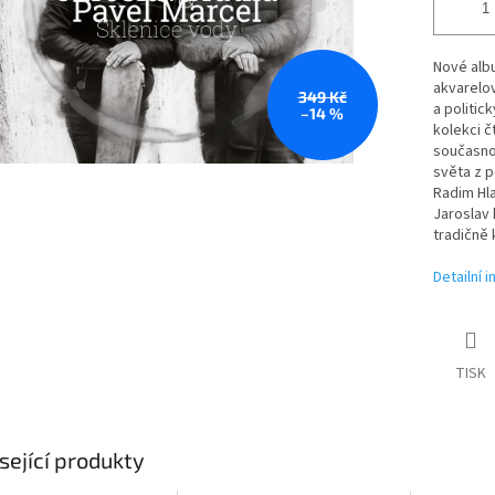
Nové alb
akvarelov
349 Kč
a politic
–14 %
kolekci č
současnou
světa z p
Radim Hla
Jaroslav 
tradičně 
Detailní 
TISK
sející produkty