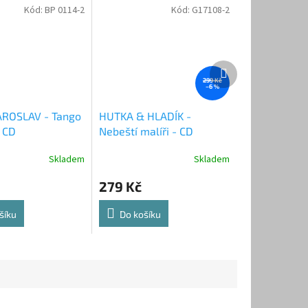
Kód:
BP 0114-2
Kód:
G17108-2
Další
produkt
299 Kč
–6 %
AROSLAV - Tango
HUTKA & HLADÍK -
- CD
Nebeští malíři - CD
Skladem
Skladem
279 Kč
šíku
Do košíku