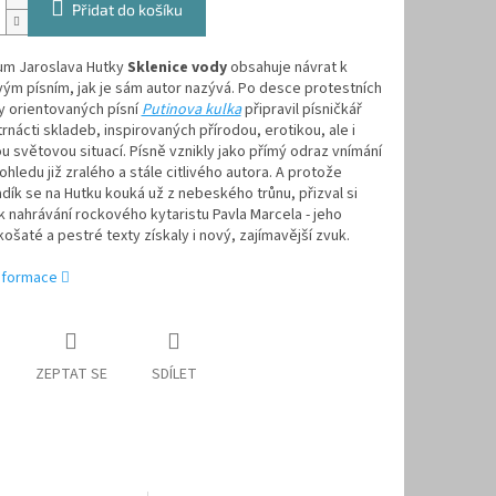
Přidat do košíku
um Jaroslava Hutky
Sklenice vody
obsahuje návrat k
ým písním, jak je sám autor nazývá. Po desce protestních
ky orientovaných písní
Putinova kulka
připravil písničkář
trnácti skladeb, inspirovaných přírodou, erotikou, ale i
 světovou situací. Písně vznikly jako přímý odraz vnímání
ohledu již zralého a stále citlivého autora. A protože
dík se na Hutku kouká už z nebeského trůnu, přizval si
k nahrávání rockového kytaristu Pavla Marcela - jeho
košaté a pestré texty získaly i nový, zajímavější zvuk.
informace
ZEPTAT SE
SDÍLET