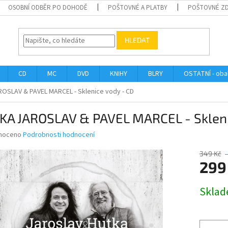
OSOBNÍ ODBĚR PO DOHODĚ
POŠTOVNÉ A PLATBY
POŠTOVNÉ Z
HLEDAT
CD
MC
DVD
KNIHY
BLRY
OSTATNÍ - obal
OSLAV & PAVEL MARCEL - Sklenice vody - CD
KA JAROSLAV & PAVEL MARCEL - Skleni
né
noceno
Podrobnosti hodnocení
ní
u
349 Kč
299
Měrná
Skla
cena:
ek.