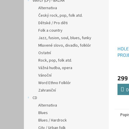
VINYLY (LP) - BAZAR
Alternativa
Český rock, pop, folk atd.
Dětské / Pro děti
Folk a country
Jazz, fusion, soul, blues, funky
Mluvené slovo, divadlo, folklór
HOLE
Ostatní
PROJE
Rock, pop, folk atd.
Fire 
Vážná hudba, opera
Vánoční
299
Word Ethno Folklór
D
Zahraniční
CD
Alternativa
Blues
Popi
Blues / Hardrock
City / Urban folk