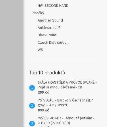
HiFi SECOND HAND
Značky
Another Sound
Antikvariat LP
Black Point
Czech Distribution
WS
Top 10 produktů
SKÁLA FRANTIŠEK A PROVODOVJANÉ -
Pojď se mnou děvče mé - CD
299 Kč
PSÍ VOJÁCI - Baroko v Čechách (2LP
gray) - 2LP / 2VINYL
899 Kč
MIŠÍK VLADIMÍR - Jednou tě potkám -
2LP+CD (2VINYL+CD)