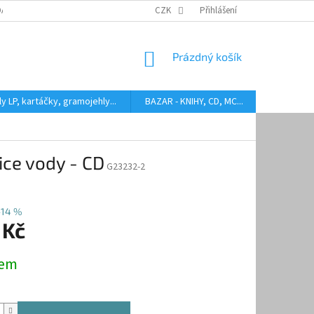
DARMA
HODNOCENÍ STAVU BAZAROVÝCH LP
CZK
Přihlášení
AUDIOKAZETY ANEB CO
NÁKUPNÍ
Prázdný košík
KOŠÍK
y LP, kartáčky, gramojehly...
BAZAR - KNIHY, CD, MC...
Kontakty
ce vody - CD
G23232-2
–14 %
 Kč
dem