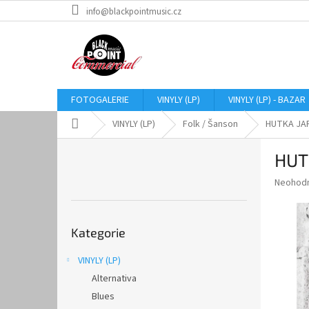
Přejít
info@blackpointmusic.cz
na
obsah
FOTOGALERIE
VINYLY (LP)
VINYLY (LP) - BAZAR
Domů
VINYLY (LP)
Folk / Šanson
HUTKA JAR
P
HUT
o
s
Průměr
Neohod
t
hodnoce
r
produkt
Přeskočit
a
je
Kategorie
kategorie
0,0
n
z
n
VINYLY (LP)
5
í
hvězdič
Alternativa
p
a
Blues