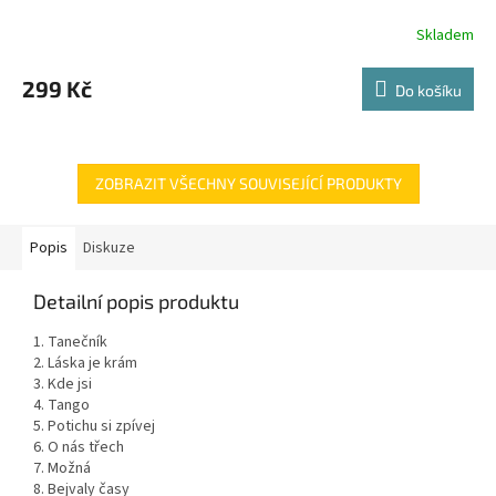
Skladem
299 Kč
Do košíku
ZOBRAZIT VŠECHNY SOUVISEJÍCÍ PRODUKTY
Popis
Diskuze
Detailní popis produktu
1. Tanečník
2. Láska je krám
3. Kde jsi
4. Tango
5. Potichu si zpívej
6. O nás třech
7. Možná
8. Bejvaly časy