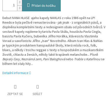
Přidat do košíku
Debut IVANA HLASE ajeho kapely NAHLAS z roku 1986 opět na LP!
Reedice byla pečlivě remasterována - jak jinak - z originálních pásů, a
doplněna kompletními texty a redesignem obalu od původních tvůrců. V
sestavě kapely najdeme kytaristu Pavla Skálu, houslistu Pavla Cingla,
basistu Pavla Kučeru, bubeníka Jiřího Horálka, klávesistu Vlastimila
Voraal a saxofonistu Jiřího „Isan“ Novotného. Album Ivan Hlas & Nahlas
je typickým produktem hanspaulské školy, která mísila rock, folk,
blues, a někdy i trochu reggae s texty o hospodském a muzikanstkém
životě, chlastu a ženách, někdy také krapánek melancholie... Písně
Bejvaly časy, Neznámá zem, Paní Baloghová
nebo
Trable s Kateřinou
se
během let staly hity...
Detailní informace
ZEPTAT SE
SDÍLET