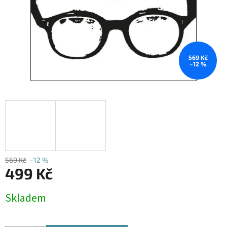
569 Kč
–12 %
569 Kč
–12 %
499 Kč
Měrná
Skladem
cena: