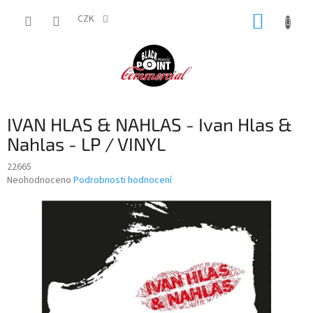
Přejít
NÁKUP
na
CZK
obsah
KOŠÍK
IVAN HLAS & NAHLAS - Ivan Hlas &
Nahlas - LP / VINYL
22665
Průměrné
Neohodnoceno
Podrobnosti hodnocení
hodnocení
produktu
je
0,0
z
5
hvězdiček.