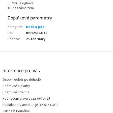
9. Paní Baloghová
10. Neznámá zem
Doplňkové parametry
Kategorie
:
Rock a pop
EAN
:
099925694319
Přidáno
:
25-february
Z
á
p
a
Informace pro Vás
t
Osobní odběr po dohodě
í
Poštovné a platby
Poštovné zdarma
Hodnocení stavu bazarových LP
Audiokazety aneb Co je BPROZTOČ?
Jak psát Heuréku?