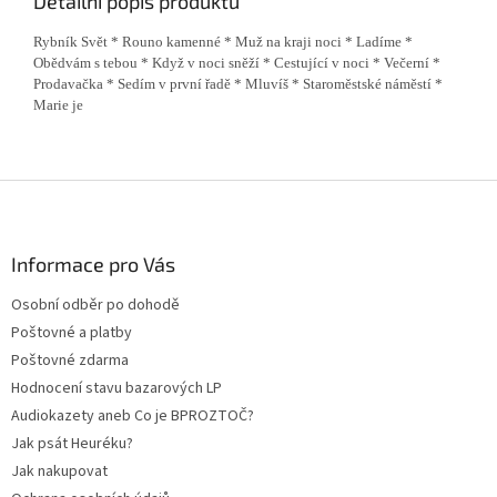
Detailní popis produktu
Rybník Svět * Rouno kamenné * Muž na kraji noci * Ladíme *
Obědvám s tebou * Když v noci sněží * Cestující v noci * Večerní *
Prodavačka * Sedím v první řadě * Mluvíš * Staroměstské náměstí *
Marie je
Z
á
p
a
Informace pro Vás
t
Osobní odběr po dohodě
í
Poštovné a platby
Poštovné zdarma
Hodnocení stavu bazarových LP
Audiokazety aneb Co je BPROZTOČ?
Jak psát Heuréku?
Jak nakupovat