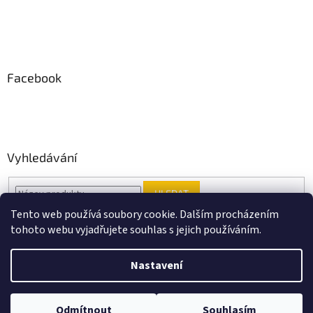
Facebook
Vyhledávání
HLEDAT
Tento web používá soubory cookie. Dalším procházením
tohoto webu vyjadřujete souhlas s jejich používáním.
Vytvořil Shoptet
Nastavení
Copyright 2026
Black Point music
. Všechna práva vyhrazena.
Odmítnout
Souhlasím
Upravit nastavení cookies