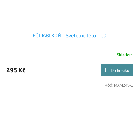
PŮLJABLKOŇ - Světelné léto - CD
Skladem
295 Kč
Do košíku
Kód:
MAM249-2