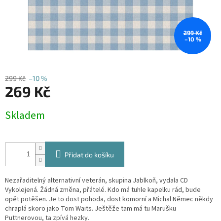
299 Kč
–10 %
299 Kč
–10 %
269 Kč
Měrná
Skladem
cena:
Přidat do košíku
Nezařaditelný alternativní veterán, skupina Jablkoň, vydala CD
Vykolejená. Žádná změna, přátelé. Kdo má tuhle kapelku rád, bude
opět potěšen. Je to dost pohoda, dost komorní a Michal Němec někdy
chraplá skoro jako Tom Waits. Ještěže tam má tu Marušku
Puttnerovou, ta zpívá hezky.