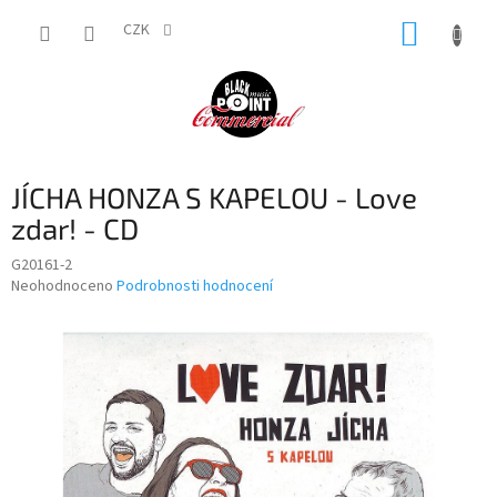
Přejít
NÁKUP
na
CZK
obsah
KOŠÍK
JÍCHA HONZA S KAPELOU - Love
zdar! - CD
G20161-2
Průměrné
Neohodnoceno
Podrobnosti hodnocení
hodnocení
produktu
je
0,0
z
5
hvězdiček.