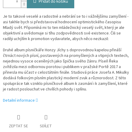
Přidat do košíku
Je to takové veselé a radostné a nebrání se to i vážnějšímu zamyšlení -
asi takhle bych si představoval hodnocení optimistického časopisu
Mladý svět. Připomíná mi to ten mládežnický veselý svět, který je ale
objektivní a uvědomuje si tíhu zodpovědnosti své existence. Čili se
raději uchýlím k promotion vydavatele, abych něco nezkazil:
Druhé album písničkáře Honzy Jíchy s doprovodnou kapelou přináší
čtrnáct nových písní, postavených na promyšlených a vtipných textech,
nejednou vysoce oceněných jako špička svého žánru. Píseň Řeka
zvítězila mezi odbornou porotou i publikem v pražské Portě 2017 a
přinesla mu účast v celostátním finále. Studiová práce Josefa A. Mikulky
dodává folkovým písním plastický moderní zvuk a různorodost. Z této
spolupráce tak vzniklo písničkové album k zasmání i k zamyšlení, které
je radost poslouchat ve chvílích pohody i splínu.
Detailní informace
ZEPTAT SE
SDÍLET