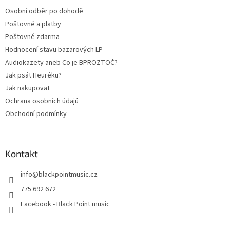
t
Osobní odběr po dohodě
í
Poštovné a platby
Poštovné zdarma
Hodnocení stavu bazarových LP
Audiokazety aneb Co je BPROZTOČ?
Jak psát Heuréku?
Jak nakupovat
Ochrana osobních údajů
Obchodní podmínky
Kontakt
info
@
blackpointmusic.cz
775 692 672
Facebook - Black Point music