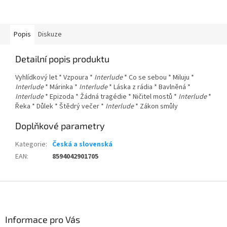
Popis
Diskuze
Detailní popis produktu
Vyhlídkový let * Vzpoura *
Interlude
* Co se sebou * Miluju *
Interlude
* Márinka *
Interlude
* Láska z rádia * Bavlněná *
Interlude
* Epizoda * Žádná tragédie * Ničitel mostů *
Interlude
*
Řeka * Důlek * Štědrý večer *
Interlude
* Zákon smůly
Doplňkové parametry
Kategorie
:
Česká a slovenská
EAN
:
8594042901705
Z
á
p
a
Informace pro Vás