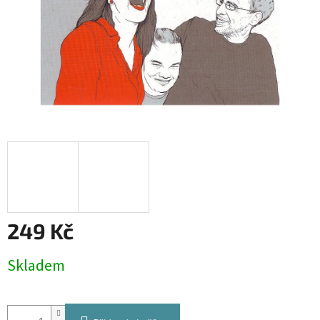
249 Kč
Měrná
Skladem
cena: