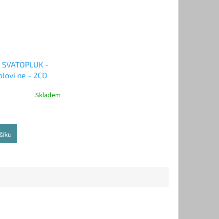
 SVATOPLUK -
blovi ne - 2CD
Skladem
šíku