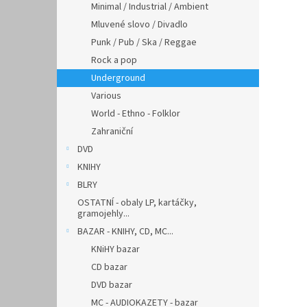
Minimal / Industrial / Ambient
Mluvené slovo / Divadlo
Punk / Pub / Ska / Reggae
Rock a pop
Underground
Various
World - Ethno - Folklor
Zahraniční
DVD
KNIHY
BLRY
OSTATNÍ - obaly LP, kartáčky,
gramojehly...
BAZAR - KNIHY, CD, MC...
KNiHY bazar
CD bazar
DVD bazar
MC - AUDIOKAZETY - bazar