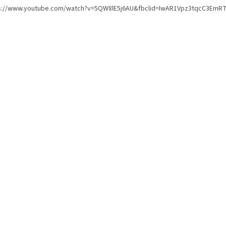
s://www.youtube.com/watch?v=5QW8lE5j6AU&fbclid=IwAR1Vpz3tqcC3E