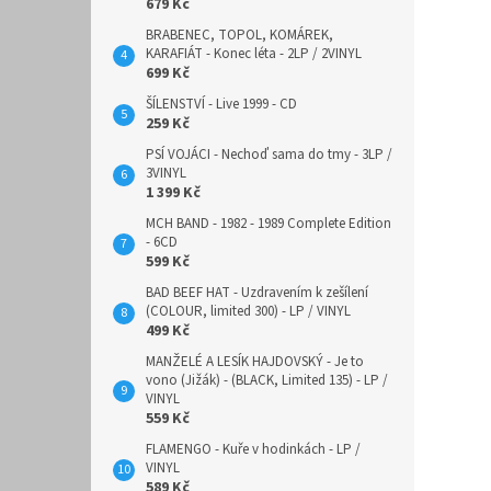
679 Kč
BRABENEC, TOPOL, KOMÁREK,
KARAFIÁT - Konec léta - 2LP / 2VINYL
699 Kč
ŠÍLENSTVÍ - Live 1999 - CD
259 Kč
PSÍ VOJÁCI - Nechoď sama do tmy - 3LP /
3VINYL
1 399 Kč
MCH BAND - 1982 - 1989 Complete Edition
- 6CD
599 Kč
BAD BEEF HAT - Uzdravením k zešílení
(COLOUR, limited 300) - LP / VINYL
499 Kč
MANŽELÉ A LESÍK HAJDOVSKÝ - Je to
vono (Jižák) - (BLACK, Limited 135) - LP /
VINYL
559 Kč
FLAMENGO - Kuře v hodinkách - LP /
VINYL
589 Kč