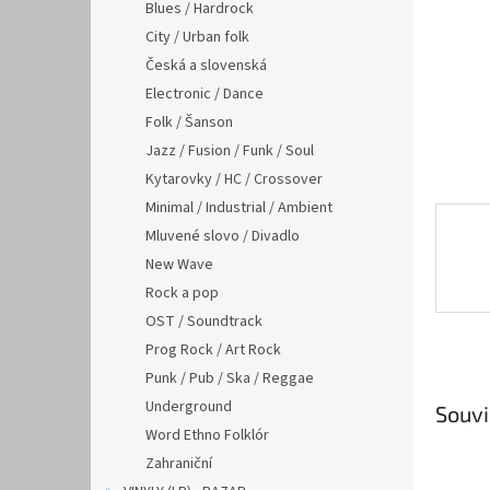
n
Blues / Hardrock
e
City / Urban folk
l
Česká a slovenská
Electronic / Dance
Folk / Šanson
Jazz / Fusion / Funk / Soul
Kytarovky / HC / Crossover
Minimal / Industrial / Ambient
Mluvené slovo / Divadlo
New Wave
Rock a pop
OST / Soundtrack
Prog Rock / Art Rock
Punk / Pub / Ska / Reggae
Underground
Souvi
Word Ethno Folklór
Zahraniční