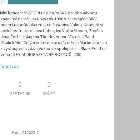
iciální koncert SVATOPLUKA KARÁSKA po jeho návratu
Záznam byl nahrán na Nový rok 1990 v zasedačce MNV
Koncert uspořádala redakce časopisu Vokno. Karásek si
kolik hostů - Jaroslava Hutku, Ivu Vodrážkovou, Zbyňka
Jima Čerta a skupinu The Hever and Vazelína Band
 Skalického. Celým večerem provázel Ivan Martin Jirous a
z vystoupení vydalo Vokno ve spolupráci s Black Point na
 ledna 1990. AUDIOKAZETA BP ROZTOČ - C90
informace
ZEPTAT SE
SDÍLET
Kód:
G12028-2