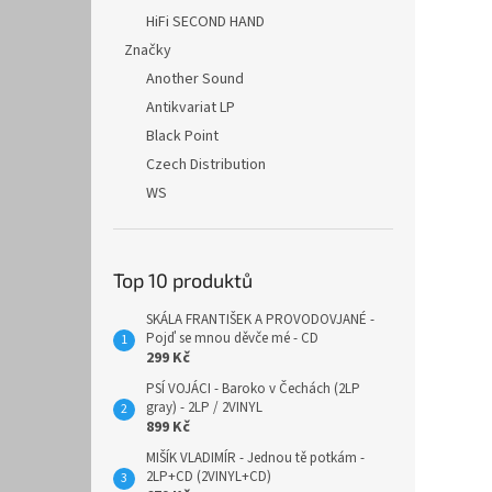
HiFi SECOND HAND
Značky
Another Sound
Antikvariat LP
Black Point
Czech Distribution
WS
Top 10 produktů
SKÁLA FRANTIŠEK A PROVODOVJANÉ -
Pojď se mnou děvče mé - CD
299 Kč
PSÍ VOJÁCI - Baroko v Čechách (2LP
gray) - 2LP / 2VINYL
899 Kč
MIŠÍK VLADIMÍR - Jednou tě potkám -
2LP+CD (2VINYL+CD)