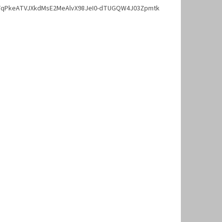
mRTqPkeATVJXkdMsE2MeAlvX98JeI0-dTUGQW4J03Zpmtk