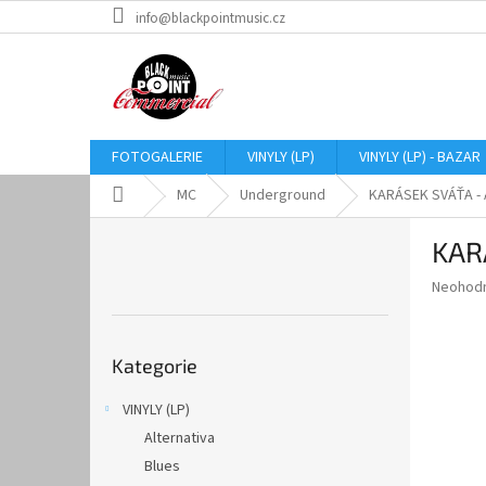
Přejít
info@blackpointmusic.cz
na
obsah
FOTOGALERIE
VINYLY (LP)
VINYLY (LP) - BAZAR
Domů
MC
Underground
KARÁSEK SVÁŤA - 
P
KAR
o
s
Průměr
Neohod
t
hodnoce
r
produkt
Přeskočit
a
je
Kategorie
kategorie
0,0
n
z
n
VINYLY (LP)
5
í
hvězdič
Alternativa
p
a
Blues