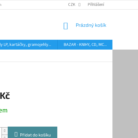
DARMA
HODNOCENÍ STAVU BAZAROVÝCH LP
CZK
Přihlášení
AUDIOKAZETY ANEB CO
NÁKUPNÍ
Prázdný košík
KOŠÍK
y LP, kartáčky, gramojehly...
BAZAR - KNIHY, CD, MC...
Kontakty
 Kč
dem
Přidat do košíku