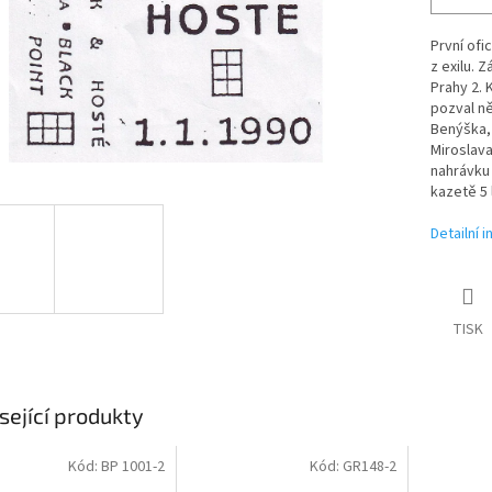
První of
z exilu. 
Prahy 2. 
pozval ně
Benýška, 
Miroslava
nahrávku 
kazetě 5
Detailní 
TISK
sející produkty
Kód:
BP 1001-2
Kód:
GR148-2