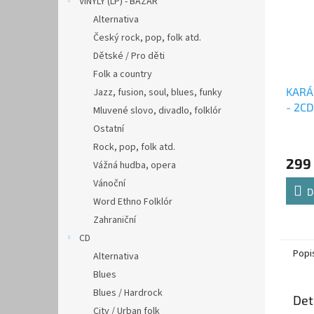
VINYLY (LP) - BAZAR
Alternativa
Český rock, pop, folk atd.
Dětské / Pro děti
Folk a country
KARÁ
Jazz, fusion, soul, blues, funky
- 2CD
Mluvené slovo, divadlo, folklór
Ostatní
Rock, pop, folk atd.
299
Vážná hudba, opera
Vánoční
D
Word Ethno Folklór
Zahraniční
CD
Popi
Alternativa
Blues
Blues / Hardrock
Det
City / Urban folk