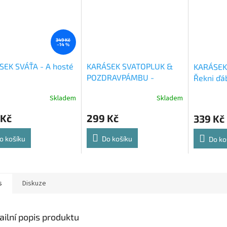
349 Kč
–14 %
SEK SVÁŤA - A hosté
KARÁSEK SVATOPLUK &
KARÁSEK
POZDRAVPÁMBU -
Řekni ďá
Dejžtopámbu - CD
Skladem
Skladem
 Kč
299 Kč
339 Kč
o košíku
Do košíku
Do ko
s
Diskuze
ailní popis produktu