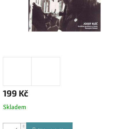
199 Kč
Měrná
Skladem
cena: