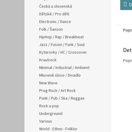
D
Česká a slovenská
Dětské / Pro děti
Electronic / Dance
Folk / Šanson
Popi
HipHop / Rap / Breakbeat
Jazz / Fusion / Funk / Soul
Det
Kytarovky / HC / Crossover
Krautrock
Popi
Minimal / Industrial / Ambient
Mluvené slovo / Divadlo
New Wave
Prog Rock / Art Rock
Punk / Pub / Ska / Reggae
Rock a pop
Underground
Various
World - Ethno - Folklor