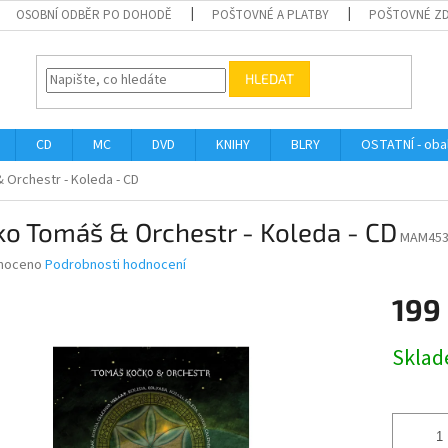
OSOBNÍ ODBĚR PO DOHODĚ
POŠTOVNÉ A PLATBY
POŠTOVNÉ Z
HLEDAT
CD
MC
DVD
KNIHY
BLRY
OSTATNÍ - obal
Orchestr - Koleda - CD
o Tomáš & Orchestr - Koleda - CD
MAM453
né
noceno
Podrobnosti hodnocení
ní
199
u
Měrná
Skla
cena:
ek.