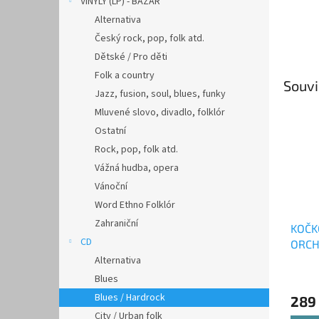
VINYLY (LP) - BAZAR
Alternativa
Český rock, pop, folk atd.
Dětské / Pro děti
Folk a country
Souvi
Jazz, fusion, soul, blues, funky
Mluvené slovo, divadlo, folklór
Ostatní
Rock, pop, folk atd.
Vážná hudba, opera
Vánoční
Word Ethno Folklór
Zahraniční
KOČK
CD
ORCH
tesan
Alternativa
Blues
Blues / Hardrock
289
City / Urban folk