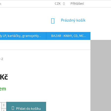
DARMA
HODNOCENÍ STAVU BAZAROVÝCH LP
CZK
Přihlášení
AUDIOKAZETY ANEB CO
NÁKUPNÍ
Prázdný košík
KOŠÍK
y LP, kartáčky, gramojehly...
BAZAR - KNIHY, CD, MC...
Kontakty
-2
 Kč
dem
Přidat do košíku