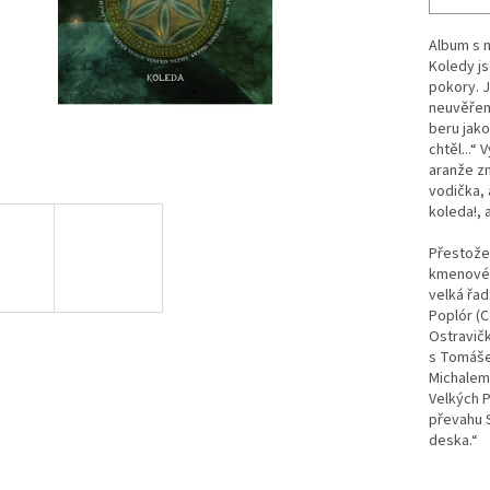
Album s 
Koledy j
pokory. J
neuvěření
beru jako
chtěl...“
aranže z
vodička, 
koleda!, 
Přestože
kmenové 
velká řad
Poplór (C
Ostravičk
s Tomáše
Michalem
Velkých P
převahu 
deska.“