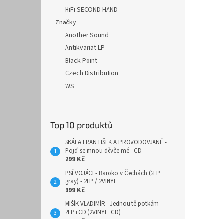
HiFi SECOND HAND
Značky
Another Sound
Antikvariat LP
Black Point
Czech Distribution
WS
Top 10 produktů
SKÁLA FRANTIŠEK A PROVODOVJANÉ -
Pojď se mnou děvče mé - CD
299 Kč
PSÍ VOJÁCI - Baroko v Čechách (2LP
gray) - 2LP / 2VINYL
899 Kč
MIŠÍK VLADIMÍR - Jednou tě potkám -
2LP+CD (2VINYL+CD)