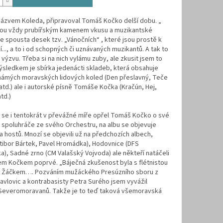
názvem Koleda, připravoval Tomáš Kočko delší dobu. „
sou vždy prubířským kamenem vkusu a muzikantské
e spousta desek tzv. „Vánočních“ , které jsou prostě k
..., a to i od schopných či uznávaných muzikantů. A tak to
 výzvu. Třeba si na nich vylámu zuby, ale zkusit jsem to
 Výsledkem je sbírka jedenácti skladeb, která obsahuje
námých moravských lidových koled (Den přeslavný, Teče
atd.) ale i autorské písně Tomáše Kočka (Kračún, Hej,
atd.)
 se i tentokrát v převážné míře opřel Tomáš Kočko o své
spoluhráče ze svého Orchestru, na albu se objevuje
a hostů. Mnozí se objevili už na předchozích albech,
tibor Bártek, Pavel Hromádka), Hodovnice (DFS
a), Sadné zrno (CM Valašský Vojvoda) ale někteří natáčeli
m Kočkem poprvé. „Báječná zkušenost byla s flétnistou
 Žáčkem…. Pozváním mužáckého Presúzního sboru z
avlovic a kontrabasisty Petra Surého jsem vyvážil
Severomoravanů. Takže je to teď taková všemoravská