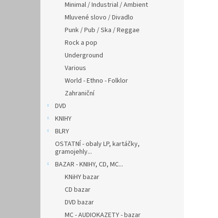
Minimal / Industrial / Ambient
Mluvené slovo / Divadlo
Punk / Pub / Ska / Reggae
Rock a pop
Underground
Various
World - Ethno - Folklor
Zahraniční
DVD
KNIHY
BLRY
OSTATNÍ - obaly LP, kartáčky,
gramojehly...
BAZAR - KNIHY, CD, MC...
KNiHY bazar
CD bazar
DVD bazar
MC - AUDIOKAZETY - bazar