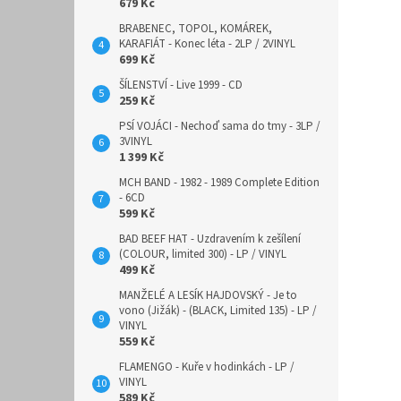
679 Kč
BRABENEC, TOPOL, KOMÁREK,
KARAFIÁT - Konec léta - 2LP / 2VINYL
699 Kč
ŠÍLENSTVÍ - Live 1999 - CD
259 Kč
PSÍ VOJÁCI - Nechoď sama do tmy - 3LP /
3VINYL
1 399 Kč
MCH BAND - 1982 - 1989 Complete Edition
- 6CD
599 Kč
BAD BEEF HAT - Uzdravením k zešílení
(COLOUR, limited 300) - LP / VINYL
499 Kč
MANŽELÉ A LESÍK HAJDOVSKÝ - Je to
vono (Jižák) - (BLACK, Limited 135) - LP /
VINYL
559 Kč
FLAMENGO - Kuře v hodinkách - LP /
VINYL
589 Kč