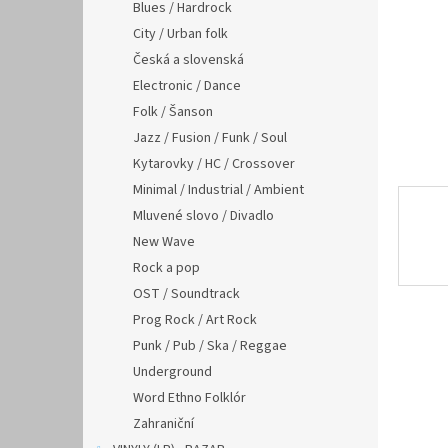
n
Blues / Hardrock
e
City / Urban folk
l
Česká a slovenská
Electronic / Dance
Folk / Šanson
Jazz / Fusion / Funk / Soul
Kytarovky / HC / Crossover
Minimal / Industrial / Ambient
Mluvené slovo / Divadlo
New Wave
Rock a pop
OST / Soundtrack
Prog Rock / Art Rock
Punk / Pub / Ska / Reggae
Underground
Word Ethno Folklór
Zahraniční