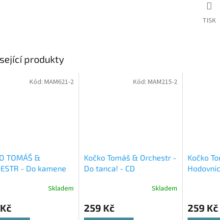
TISK
sející produkty
Kód:
MAM621-2
Kód:
MAM215-2
O TOMÁŠ &
Kočko Tomáš & Orchestr -
Kočko To
ESTR - Do kamene
Do tanca! - CD
Hodovnic
é aneb Ondráš - CD
Skladem
Skladem
 Kč
259 Kč
259 Kč