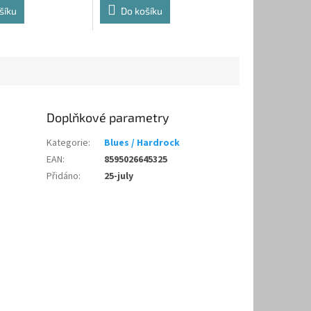
šíku
Do košíku
Doplňkové parametry
Kategorie
:
Blues / Hardrock
EAN
:
8595026645325
Přidáno
:
25-july