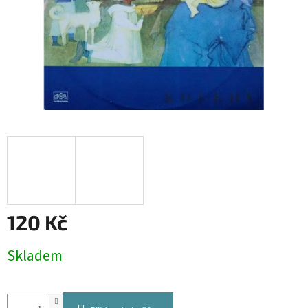
120 Kč
Měrná
Skladem
cena: