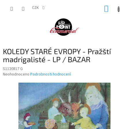
Přejít
NÁKUP
na
CZK
obsah
KOŠÍK
KOLEDY STARÉ EVROPY - Pražští
madrigalisté - LP / BAZAR
S1120817 G
Průměrné
Neohodnoceno
Podrobnosti hodnocení
hodnocení
produktu
je
0,0
z
5
hvězdiček.