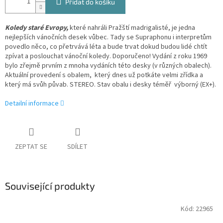
Přidat do košíku
Koledy staré Evropy,
které nahráli Pražští madrigalisté, je jedna
nejlepších vánočních desek vůbec. Tady se Supraphonu i interpretům
povedlo něco, co přetrvává léta a bude trvat dokud budou lidé chtít
zpívat a poslouchat vánoční koledy. Doporučeno! Vydání z roku 1969
bylo zřejmě prvním z mnoha vydáních této desky (v různých obalech).
Aktuální provedení s obalem, který dnes už potkáte velmi zřídka a
který má svůh půvab. STEREO. Stav obalu i desky téměř výborný (EX+).
Detailní informace
ZEPTAT SE
SDÍLET
Související produkty
Kód:
22965