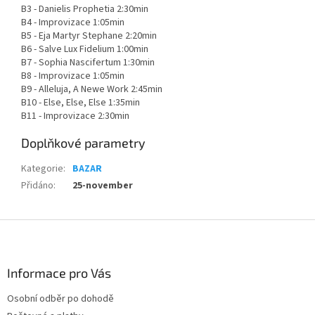
B3 - Danielis Prophetia 2:30min
B4 - Improvizace 1:05min
B5 - Eja Martyr Stephane 2:20min
B6 - Salve Lux Fidelium 1:00min
B7 - Sophia Nascifertum 1:30min
B8 - Improvizace 1:05min
B9 - Alleluja, A Newe Work 2:45min
B10 - Else, Else, Else 1:35min
B11 - Improvizace 2:30min
Doplňkové parametry
Kategorie
:
BAZAR
Přidáno
:
25-november
Z
á
p
a
Informace pro Vás
t
Osobní odběr po dohodě
í