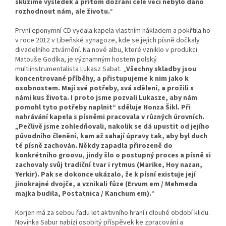
sklízíme výsledek a přitom dozrání celé věci nebylo dáno
rozhodnout nám, ale životu.
“
První eponymní CD vydala kapela vlastním nákladem a pokřtila ho
v roce 2012 v Libeňské synagoze, kde se jejich písně dočkaly
divadelního ztvárnění. Na nové albu, které vzniklo v produkci
Matouše Godíka, je významným hostem polský
multiinstrumentalista Lukasz Sabat. „
Všechny skladby jsou
koncentrované příběhy, a přistupujeme k nim jako k
osobnostem. Mají své potřeby, svá sdělení, a prožili s
námi kus života. I proto jsme pozvali Lukasze, aby nám
pomohl tyto potřeby naplnit“ sděluje Honza Šikl. Při
nahrávání kapela s písněmi pracovala v různých úrovních.
„Pečlivě jsme zohledňovali, nakolik se dá upustit od jejího
původního členění, kam až sahají úpravy tak, aby byl duch
té písně zachován. Někdy zapadla přirozeně do
konkrétního groovu, jindy šlo o postupný proces a písně si
zachovaly svůj tradiční tvar i rytmus (Marike, Hoy nazan,
Yerkir). Pak se dokonce ukázalo, že k písní existuje její
jinokrajné dvojče, a vznikali fůze (Ervum em / Mehmeda
majka budila, Postatnica / Kanchum em).
“
Korjen má za sebou řadu let aktivního hraní i dlouhé období klidu.
Novinka Sabur nabízí osobitý příspěvek ke zpracování a