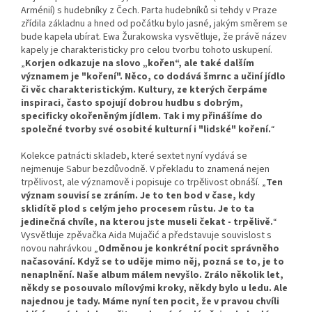
Arménií) s hudebníky z Čech. Parta hudebníků si tehdy v Praze
zřídila základnu a hned od počátku bylo jasné, jakým směrem se
bude kapela ubírat. Ewa Žurakowska vysvětluje, že právě název
kapely je charakteristicky pro celou tvorbu tohoto uskupení.
„
Korjen odkazuje na slovo „kořen“, ale také dalším
významem je "koření". Něco, co dodává šmrnc a učiní jídlo
či věc charakteristickým. Kultury, ze kterých čerpáme
inspiraci, často spojují dobrou hudbu s dobrým,
specificky okořeněným jídlem. Tak i my přinášíme do
společné tvorby své osobité kulturní i "lidské" koření.
“
Kolekce patnácti skladeb, které sextet nyní vydává se
nejmenuje Sabur bezdůvodně. V překladu to znamená nejen
trpělivost, ale významově i popisuje co trpělivost obnáší. „
Ten
význam souvisí se zráním. Je to ten bod v čase, kdy
sklidítě plod s celým jeho procesem růstu. Je to ta
jedinečná chvíle, na kterou jste museli čekat - trpělivě.
“
Vysvětluje zpěvačka Aida Mujačić a představuje souvislost s
novou nahrávkou „
Odměnou je konkrétní pocit správněho
načasování. Když se to uděje mimo něj, pozná se to, je to
nenaplnění. Naše album málem nevyšlo. Zrálo několik let,
někdy se posouvalo mílovými kroky, někdy bylo u ledu. Ale
najednou je tady. Máme nyní ten pocit, že v pravou chvíli