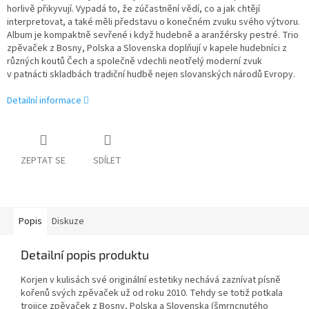
horlivě přikyvují. Vypadá to, že zúčastnění vědí, co a jak chtějí
interpretovat, a také měli představu o konečném zvuku svého výtvoru.
Album je kompaktně sevřené i když hudebně a aranžérsky pestré. Trio
zpěvaček z Bosny, Polska a Slovenska doplňují v kapele hudebníci z
různých koutů Čech a společně vdechli neotřelý moderní zvuk
v patnácti skladbách tradiční hudbě nejen slovanských národů Evropy.
Detailní informace
ZEPTAT SE
SDÍLET
Popis
Diskuze
Detailní popis produktu
Korjen v kulisách své originální estetiky nechává zaznívat písně
kořenů svých zpěvaček už od roku 2010. Tehdy se totiž potkala
trojice zpěvaček z Bosny, Polska a Slovenska (šmrncnutého