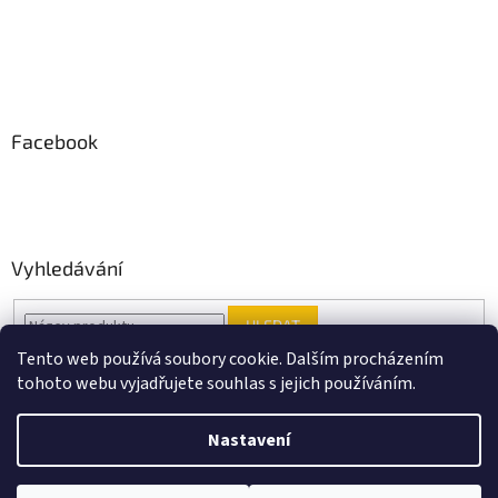
Facebook
Vyhledávání
HLEDAT
Tento web používá soubory cookie. Dalším procházením
tohoto webu vyjadřujete souhlas s jejich používáním.
Vytvořil Shoptet
Nastavení
Copyright 2026
Black Point music
. Všechna práva vyhrazena.