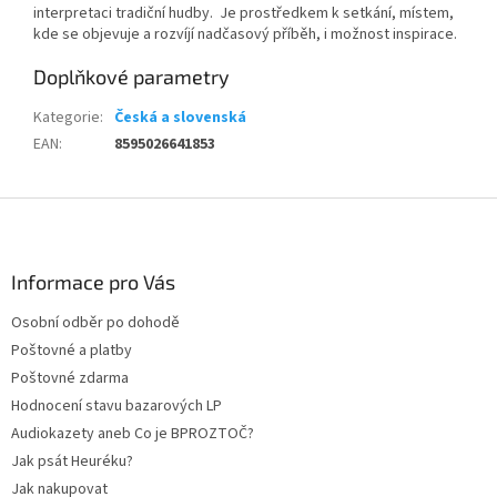
interpretaci tradiční hudby. Je prostředkem k setkání, místem,
kde se objevuje a rozvíjí nadčasový příběh, i možnost inspirace.
Doplňkové parametry
Kategorie
:
Česká a slovenská
EAN
:
8595026641853
Z
á
p
a
Informace pro Vás
t
Osobní odběr po dohodě
í
Poštovné a platby
Poštovné zdarma
Hodnocení stavu bazarových LP
Audiokazety aneb Co je BPROZTOČ?
Jak psát Heuréku?
Jak nakupovat