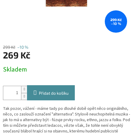
299 Kč
–10 %
299 Kč
–10 %
269 Kč
Měrná
Skladem
cena:
Přidat do košíku
Tak pozor, vážení - máme tady po dlouhé době opět něco originálního,
něco, co zaslouží označení "alternativa". Stylově neuchopitelná muzika -
jak to má u alternativy být - fúzuje prvky rocku, ethno, jazzu a folku. Pod
tím si můžete představit ledacos, vězte však, že tohle není obvyklý
současný blábol hrající si na objevno, kterému hudební publicisté